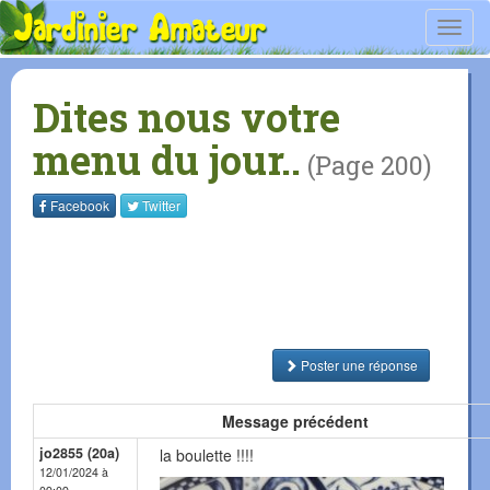
Toggl
navig
Dites nous votre
menu du jour..
(Page 200)
Facebook
Twitter
Poster une réponse
Message précédent
jo2855 (20a)
la boulette !!!!
12/01/2024 à