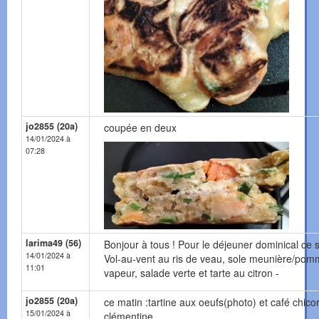
jo2855 (20a)
coupée en deux
14/01/2024 à
07:28
larima49 (56)
Bonjour à tous ! Pour le déjeuner dominical ce s
14/01/2024 à
Vol-au-vent au ris de veau, sole meunière/po
11:01
vapeur, salade verte et tarte au citron -
jo2855 (20a)
ce matin :tartine aux oeufs(photo) et café chico
15/01/2024 à
clémentine