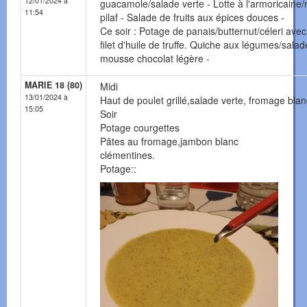
12/01/2024 à
guacamole/salade verte - Lotte à l'armoricaine/r
11:54
pilaf - Salade de fruits aux épices douces -
Ce soir : Potage de panais/butternut/céleri ave
filet d'huile de truffe. Quiche aux légumes/salad
mousse chocolat légère -
MARIE 18 (80)
Midi
13/01/2024 à
Haut de poulet grillé,salade verte, fromage blan
15:05
Soir
Potage courgettes
Pâtes au fromage,jambon blanc
clémentines.
Potage::