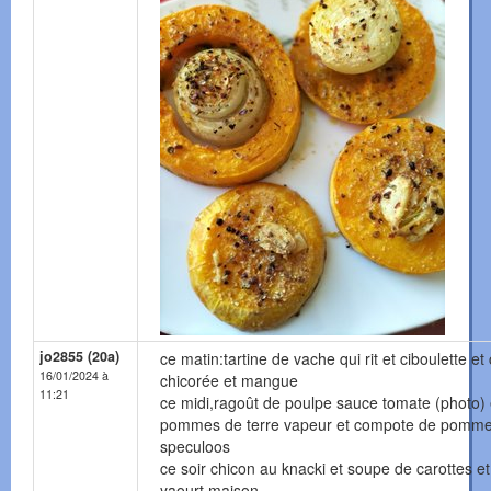
jo2855 (20a)
ce matin:tartine de vache qui rit et ciboulette et
16/01/2024 à
chicorée et mangue
11:21
ce midi,ragoût de poulpe sauce tomate (photo) 
pommes de terre vapeur et compote de pomm
speculoos
ce soir chicon au knacki et soupe de carottes et
yaourt maison