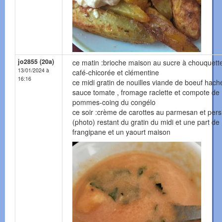
jo2855 (20a)
ce matin :brioche maison au sucre à chouquette
13/01/2024 à
café-chicorée et clémentine
16:16
ce midi gratin de nouilles viande de boeuf haché
sauce tomate , fromage raclette et compote de
pommes-coing du congélo
ce soir :crème de carottes au parmesan et persi
(photo) restant du gratin du midi et une part de
frangipane et un yaourt maison