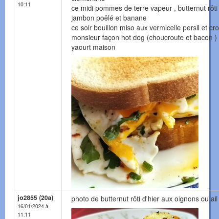
10:11
ce midi pommes de terre vapeur , butternut rôti
jambon poêlé et banane
ce soir bouillon miso aux vermicelle persil et cr
monsieur façon hot dog (choucroute et bacon ) 
yaourt maison
jo2855 (20a)
photo de butternut rôti d'hier aux oignons ou ail
16/01/2024 à
11:11