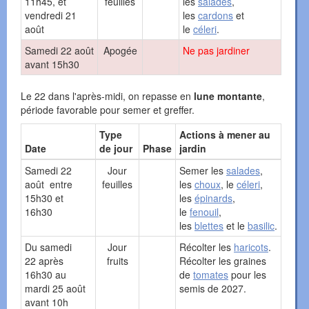
11h45, et
feuilles
les
salades
,
vendredi 21
les
cardons
et
août
le
céleri
.
Samedi 22 août
Apogée
Ne pas jardiner
avant 15h30
Le 22 dans l'après-midi, on repasse en
lune montante
,
période favorable pour semer et greffer.
Type
Actions à mener au
Date
de jour
Phase
jardin
Samedi 22
Jour
Semer les
salades
,
août entre
feuilles
les
choux
, le
céleri
,
15h30 et
les
épinards
,
16h30
le
fenouil
,
les
blettes
et le
basilic
.
Du samedi
Jour
Récolter les
haricots
.
22 après
fruits
Récolter les graines
16h30 au
de
tomates
pour les
mardi 25 août
semis de 2027.
avant 10h