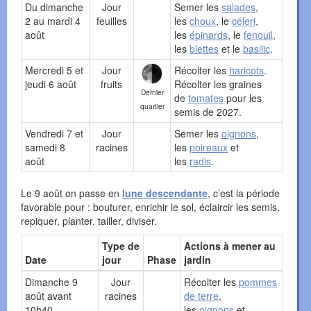
Du dimanche
Jour
Semer les
salades
,
2 au mardi 4
feuilles
les
choux
, le
céleri
,
août
les
épinards
, le
fenouil
,
les
blettes
et le
basilic
.
Mercredi 5 et
Jour
Récolter les
haricots
.
jeudi 6 août
fruits
Récolter les graines
Dernier
de
tomates
pour les
quartier
semis de 2027.
Vendredi 7 et
Jour
Semer les
oignons
,
samedi 8
racines
les
poireaux
et
août
les
radis
.
Le 9 août on passe en
lune descendante
, c’est la période
favorable pour : bouturer, enrichir le sol, éclaircir les semis,
repiquer, planter, tailler, diviser.
Type de
Actions à mener au
Date
jour
Phase
jardin
Dimanche 9
Jour
Récolter les
pommes
août avant
racines
de terre
,
10h40
les
oignons
et