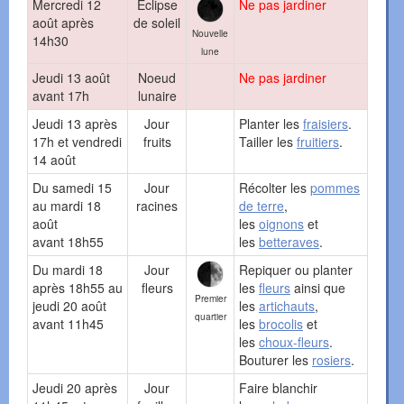
Mercredi 12
Eclipse
Ne pas jardiner
août après
de soleil
Nouvelle
14h30
lune
Jeudi 13 août
Noeud
Ne pas jardiner
avant 17h
lunaire
Jeudi 13 après
Jour
Planter les
fraisiers
.
17h et vendredi
fruits
Tailler les
fruitiers
.
14 août
Du samedi 15
Jour
Récolter les
pommes
au mardi 18
racines
de terre
,
août
les
oignons
et
avant 18h55
les
betteraves
.
Du mardi 18
Jour
Repiquer ou planter
après 18h55 au
fleurs
les
fleurs
ainsi que
Premier
jeudi 20 août
les
artichauts
,
quartier
avant 11h45
les
brocolis
et
les
choux-fleurs
.
Bouturer les
rosiers
.
Jeudi 20 après
Jour
Faire blanchir