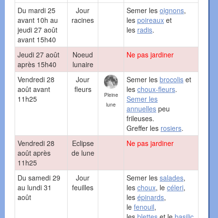
Du mardi 25
Jour
Semer les
oignons
,
avant 10h au
racines
les
poireaux
et
jeudi 27 août
les
radis
.
avant 15h40
Jeudi 27 août
Noeud
Ne pas jardiner
après 15h40
lunaire
Vendredi 28
Jour
Semer les
brocolis
et
août avant
fleurs
les
choux-fleurs
.
Pleine
11h25
Semer les
lune
annuelles
peu
frileuses.
Greffer les
rosiers
.
Vendredi 28
Eclipse
Ne pas jardiner
août après
de lune
11h25
Du samedi 29
Jour
Semer les
salades
,
au lundi 31
feuilles
les
choux
, le
céleri
,
août
les
épinards
,
le
fenouil
,
les
blettes
et le
basilic
.