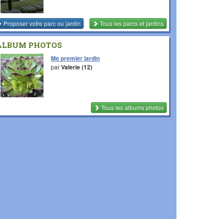
Proposer votre parc ou jardin
Tous les parcs et jardins
ALBUM PHOTOS
Me premier jardin
par
Valerie (12)
Tous les albums photos