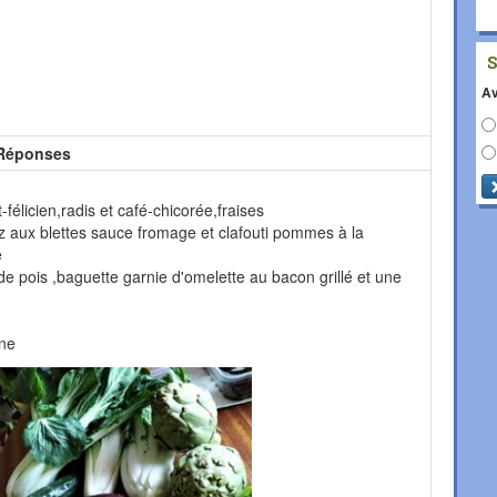
Av
Réponses
félicien,radis et café-chicorée,fraises
 riz aux blettes sauce fromage et clafouti pommes à la
e
e pois ,baguette garnie d'omelette au bacon grillé et une
ine