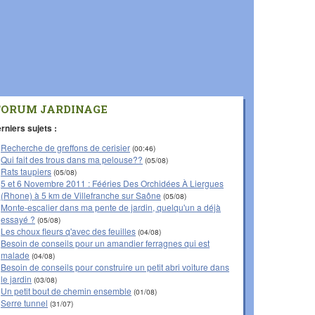
FORUM JARDINAGE
rniers sujets :
Recherche de greffons de cerisier
(00:46)
Qui fait des trous dans ma pelouse??
(05/08)
Rats taupiers
(05/08)
5 et 6 Novembre 2011 : Fééries Des Orchidées À Liergues
(Rhone) à 5 km de Villefranche sur Saône
(05/08)
Monte-escalier dans ma pente de jardin, quelqu'un a déjà
essayé ?
(05/08)
Les choux fleurs q'avec des feuilles
(04/08)
Besoin de conseils pour un amandier ferragnes qui est
malade
(04/08)
Besoin de conseils pour construire un petit abri voiture dans
le jardin
(03/08)
Un petit bout de chemin ensemble
(01/08)
Serre tunnel
(31/07)