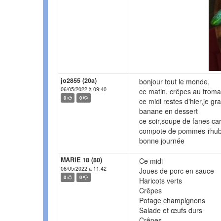
jo2855 (20a)
bonjour tout le monde,
06/05/2022 à 09:40
ce matin, crêpes au froma
0
0
ce midi restes d'hier,je gra
banane en dessert
ce soir,soupe de fanes car
compote de pommes-rhu
bonne journée
MARIE 18 (80)
Ce midi
06/05/2022 à 11:42
Joues de porc en sauce
0
0
Haricots verts
Crêpes
Potage champignons
Salade et œufs durs
Crêpes