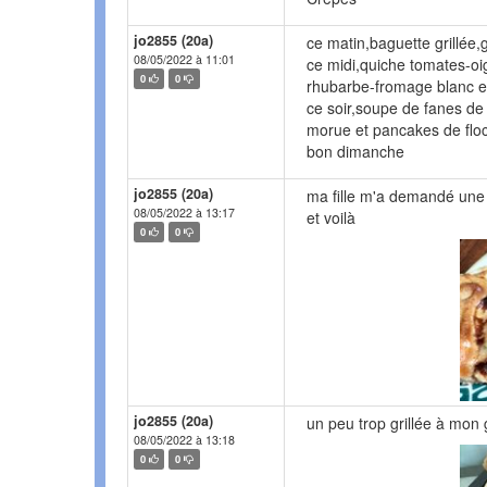
jo2855 (20a)
ce matin,baguette grillée
08/05/2022 à 11:01
ce midi,quiche tomates-oi
0
0
rhubarbe-fromage blanc e
ce soir,soupe de fanes de 
morue et pancakes de floc
bon dimanche
jo2855 (20a)
ma fille m'a demandé une t
08/05/2022 à 13:17
et voilà
0
0
jo2855 (20a)
un peu trop grillée à mon g
08/05/2022 à 13:18
0
0