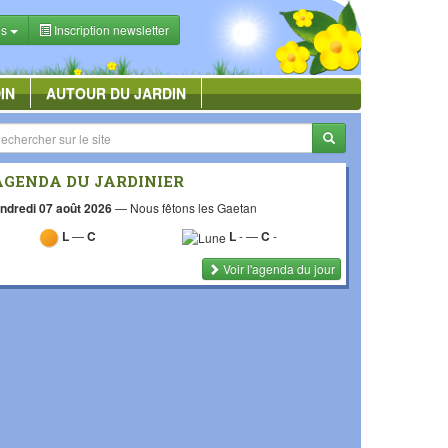
es
Inscription newsletter
IN
AUTOUR DU JARDIN
AGENDA DU JARDINIER
ndredi 07 août 2026
—
Nous fêtons les Gaetan
L
—
C
L
-
—
C
-
Voir l'agenda du jour