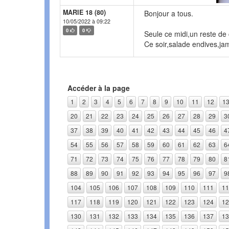
MARIE 18 (80)
Bonjour a tous.
10/05/2022 à 09:22
0
0
Seule ce midi,un reste de
Ce soir,salade endives,ja
Accéder à la page
1
2
3
4
5
6
7
8
9
10
11
12
1
20
21
22
23
24
25
26
27
28
29
3
37
38
39
40
41
42
43
44
45
46
4
54
55
56
57
58
59
60
61
62
63
6
71
72
73
74
75
76
77
78
79
80
8
88
89
90
91
92
93
94
95
96
97
9
104
105
106
107
108
109
110
111
11
117
118
119
120
121
122
123
124
12
130
131
132
133
134
135
136
137
13