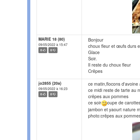
MARIE 18 (80)
Bonjour
09/05/2022 à 15:47
choux fleur et œufs durs e
0
0
Glace
Soir.
Il reste du choux fleur
Crêpes
jo2855 (20a)
ce matin,flocons d'avoine 
09/05/2022 à 16:23
ce midi reste de tarte au 
0
0
crêpes aux pommes
ce soir
oupe de carottes
jambon et yaourt nature 
photo:crêpes aux pomme