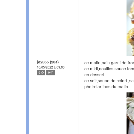
jo2855 (20a)
ce matin,pain garni de fr
10/05/2022 à 09:03
ce midi,nouilles sauce tom
0
0
en dessert
ce soir,soupe de céleri ,
photo:tartines du matin