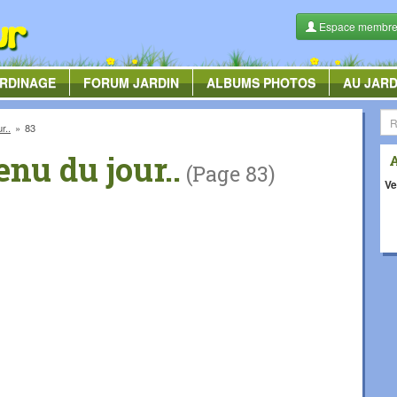
Espace membr
RDINAGE
FORUM
JARDIN
ALBUMS
PHOTOS
AU JARD
r..
83
nu du jour..
(Page 83)
Ve