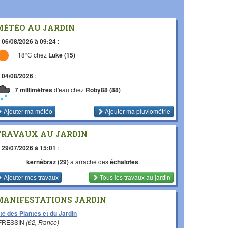
MÉTÉO AU JARDIN
e
06/08/2026 à 09:24
:
18°C chez
Luke (15)
e
04/08/2026
:
7 millimètres
d'eau chez
Roby88 (88)
Ajouter ma météo
Ajouter ma pluviométrie
TRAVAUX AU JARDIN
e
29/07/2026 à 15:01
:
kernébraz (29)
a arraché des
échalotes
.
Ajouter mes travaux
Tous les travaux
au jardin
MANIFESTATIONS JARDIN
te des Plantes et du Jardin
 FRESSIN
(62, France)