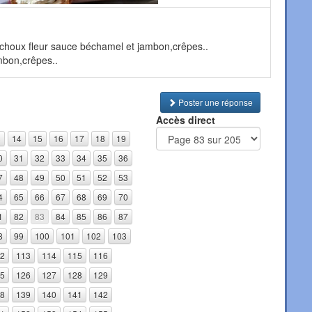
 choux fleur sauce béchamel et jambon,crêpes..
mbon,crêpes..
Poster une réponse
Accès direct
3
14
15
16
17
18
19
0
31
32
33
34
35
36
7
48
49
50
51
52
53
4
65
66
67
68
69
70
1
82
83
84
85
86
87
8
99
100
101
102
103
2
113
114
115
116
5
126
127
128
129
8
139
140
141
142