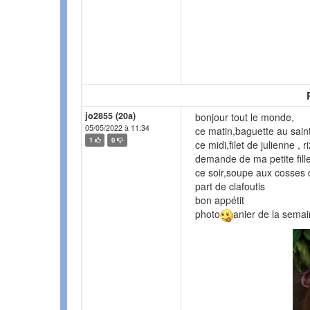
jo2855 (20a)
bonjour tout le monde,
05/05/2022 à 11:34
ce matin,baguette au saint-
1
0
ce midi,filet de julienne ,
demande de ma petite fill
ce soir,soupe aux cosses d
part de clafoutis
bon appétit
photo
anier de la sema