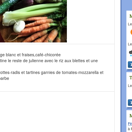
L
L
ge blanc et fraises,café-chicorée
tine le reste de julienne avec le riz aux blettes et une
ottes-radis et tartines garnies de tomates-mozzarella et
barbe
L
Fê
à