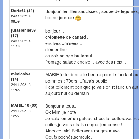
Doris66 (34)
Bonjour, lentilles saucisses , soupe de légumes,
24/11/2021 à
bonne journée
08:59
jurasienne39
bonjour ..
(17)
crépinette de canard .
24/11/2021 à
endives braisées ..
11:16
clémentine ..
ce soir potage butternut ..
fromage salade endive .. avec des noix ..
mimicalva
MARIE je te donne le beurre pour le fondant au
(14)
pommes : 70grs ...j'avais oublié
24/11/2021 à
il est tellement bon que je vais en refaire un aut
11:45
aujourd'hui ou demain
MARIE 18 (80)
Bonjour a tous..
24/11/2021 à
Ok Mimi,je note !!
12:27
Je vais tenter un gâteau chocolat betteraves r
cuites,je vous dirais ce que j'en pense !!
Alors ce midi,Betteraves rouges mayo
Oeufs pochés,semoule.