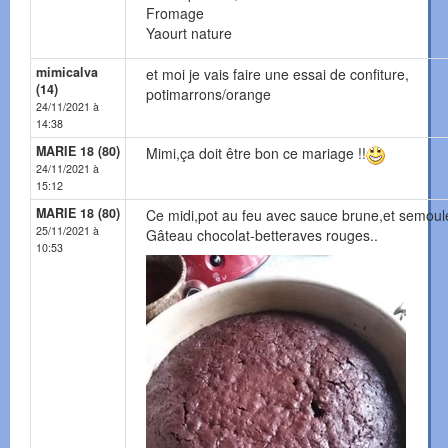
Fromage
Yaourt nature
mimicalva
et moi je vais faire une essai de confiture,
(14)
potimarrons/orange
24/11/2021 à
14:38
MARIE 18 (80)
Mimi,ça doit être bon ce mariage !!
24/11/2021 à
15:12
MARIE 18 (80)
Ce midi,pot au feu avec sauce brune,et semoul
25/11/2021 à
Gâteau chocolat-betteraves rouges..
10:53