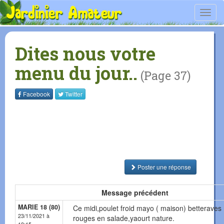
Toggl
navig
Dites nous votre
menu du jour..
(Page 37)
Facebook
Twitter
Poster une réponse
Message précédent
MARIE 18 (80)
Ce midi,poulet froid mayo ( maison) betteraves
23/11/2021 à
rouges en salade,yaourt nature.