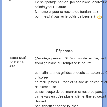
18:15
Ce soir,potage potiron, jambon blanc ,endives 
salade,yaourt nature.
Mimi,merci pour ta recette du fondant aux
pommes;j'ai pas vu le poids de beurre ?,
Réponses
jo2855 (20a)
@marie,je pense qu'il n'y a pas de beurre,c'est 
24/11/2021 à
fromage blanc qui remplace le beurre
06:55
ce matin,tartines grillées et oeufs au bacon café
chicorée
ce midi , pâtes au thon et salade de chicon et 
de clémentine
ce soir,soupe de potimarron et reste de pâtes d
car je vais en cuire plus et clémentine et yaourt
dessert
bon appétit et bonne journée