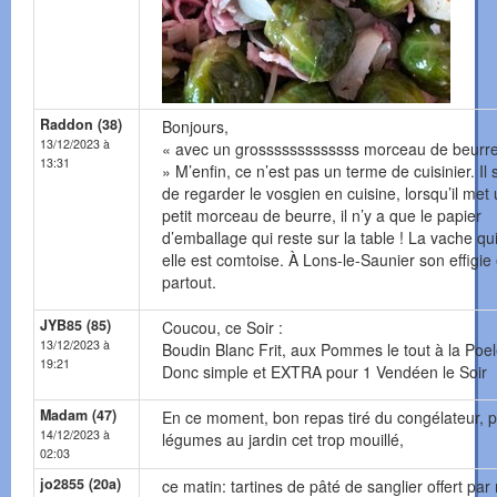
Raddon (38)
Bonjours,
13/12/2023 à
« avec un grosssssssssssss morceau de beurre
13:31
» M’enfin, ce n’est pas un terme de cuisinier. Il s
de regarder le vosgien en cuisine, lorsqu’il met
petit morceau de beurre, il n’y a que le papier
d’emballage qui reste sur la table ! La vache qui 
elle est comtoise. À Lons-le-Saunier son effigie 
partout.
JYB85 (85)
Coucou, ce Soir :
13/12/2023 à
Boudin Blanc Frit, aux Pommes le tout à la Poe
19:21
Donc simple et EXTRA pour 1 Vendéen le Soir
Madam (47)
En ce moment, bon repas tiré du congélateur, 
14/12/2023 à
légumes au jardin cet trop mouillé,
02:03
jo2855 (20a)
ce matin: tartines de pâté de sanglier offert pa