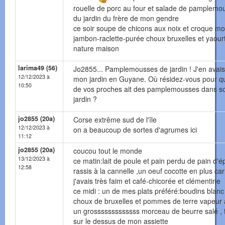
rouelle de porc au four et salade de pamplemo
du jardin du frère de mon gendre
ce soir soupe de chicons aux noix et croque mo
jambon-raclette-purée choux bruxelles et yaour
nature maison
larima49 (56)
Jo2855... Pamplemousses de jardin ! J'en avai
12/12/2023 à
mon jardin en Guyane. Où résidez-vous pour q
10:50
de vos proches ait des pamplemousses dans s
jardin ?
jo2855 (20a)
Corse extrême sud de l'île
12/12/2023 à
on a beaucoup de sortes d'agrumes ici
11:12
jo2855 (20a)
coucou tout le monde
13/12/2023 à
ce matin:lait de poule et pain perdu de pain d'é
12:58
rassis à la cannelle ,un oeuf cocotte en plus car
j'avais très faim et café-chicorée et clémentine
ce midi : un de mes plats préféré:boudins blanc
choux de bruxelles et pommes de terre vapeur
un grosssssssssssss morceau de beurre salé , f
sur le dessus de mon assiette