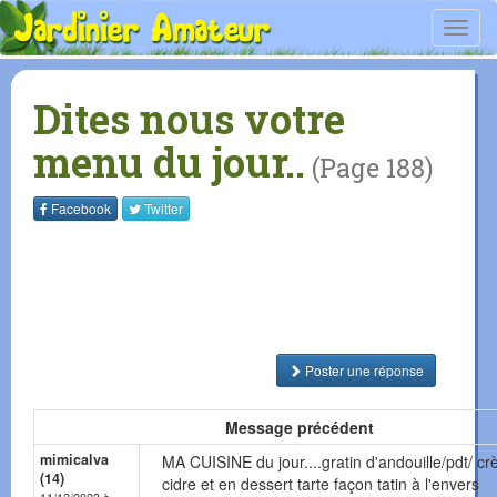
Toggl
navig
Dites nous votre
menu du jour..
(Page 188)
Facebook
Twitter
Poster une réponse
Message précédent
mimicalva
MA CUISINE du jour....gratin d'andouille/pdt/ c
(14)
cidre et en dessert tarte façon tatin à l'envers