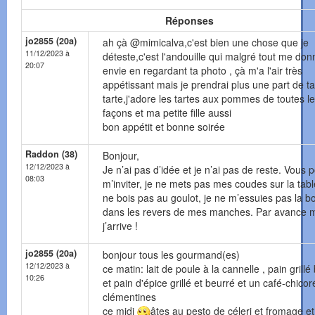
Réponses
jo2855 (20a)
ah çà @mimicalva,c'est bien une chose que je
11/12/2023 à
déteste,c'est l'andouille qui malgré tout me don
20:07
envie en regardant ta photo , çà m'a l'air très
appétissant mais je prendrai plus une part de ta
tarte,j'adore les tartes aux pommes de toutes l
façons et ma petite fille aussi
bon appétit et bonne soirée
Raddon (38)
Bonjour,
12/12/2023 à
Je n’ai pas d’idée et je n’ai pas de reste. Vous
08:03
m’inviter, je ne mets pas mes coudes sur la tabl
ne bois pas au goulot, je ne m’essuies pas la 
dans les revers de mes manches. Par avance m
j’arrive !
jo2855 (20a)
bonjour tous les gourmand(es)
12/12/2023 à
ce matin: lait de poule à la cannelle , pain grillé
10:26
et pain d'épice grillé et beurré et un café-chicor
clémentines
ce midi
âtes au pesto de céleri et fromage et