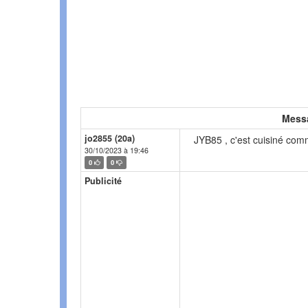
Mess
jo2855 (20a)
JYB85 , c'est cuisiné com
30/10/2023 à 19:46
0
0
Publicité