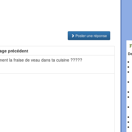
Poster une réponse
age précédent
De
ment la fraise de veau dans ta cuisine ?????