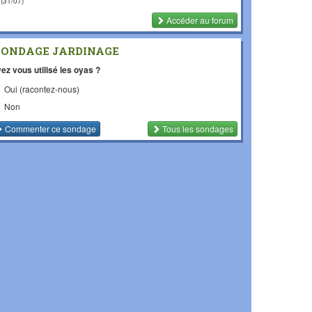
(31/07)
Accéder au forum
SONDAGE JARDINAGE
ez vous utilisé les oyas ?
Oui (racontez-nous)
Non
Commenter
ce sondage
Tous les sondages