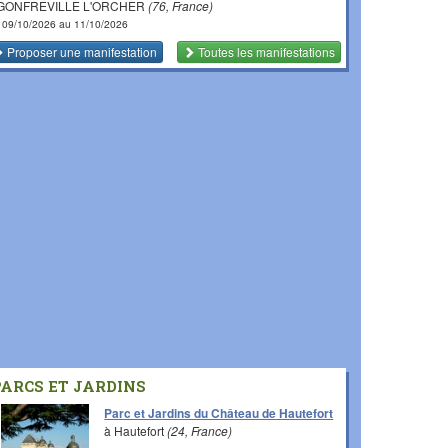
 GONFREVILLE L'ORCHER
(76, France)
 09/10/2026 au 11/10/2026
Proposer une manifestation
Toutes les manifestations
PARCS ET JARDINS
Parc et Jardins du Château de Hautefort
à Hautefort
(24, France)