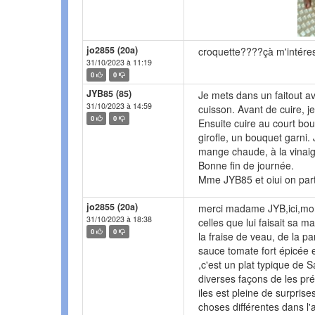
jo2855 (20a)
croquette????çà m'intéress
31/10/2023 à 11:19
0
0
JYB85 (85)
Je mets dans un faitout av
31/10/2023 à 14:59
cuisson. Avant de cuire, 
0
0
Ensuite cuire au court bou
girofle, un bouquet garni. 
mange chaude, à la vinaig
Bonne fin de journée.
Mme JYB85 et oiui on par
jo2855 (20a)
merci madame JYB,ici,mon
31/10/2023 à 18:38
celles que lui faisait sa m
0
0
la fraise de veau, de la p
sauce tomate fort épicée 
,c'est un plat typique de 
diverses façons de les prép
iles est pleine de surprise
choses différentes dans l'a