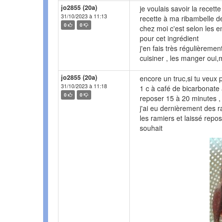
jo2855 (20a)
je voulais savoir la recet
31/10/2023 à 11:13
recette à ma ribambelle de
0
0
chez moi c'est selon les en
pour cet ingrédient
j'en fais très régulièreme
cuisiner , les manger oui,
jo2855 (20a)
encore un truc,si tu veux 
31/10/2023 à 11:18
1 c à café de bicarbonate 
0
0
reposer 15 à 20 minutes , 
j'ai eu dernièrement des r
les ramiers et laissé repos
souhait