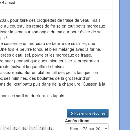
YB aussi
0a), pour faire des croquettes de fraise de veau, mais
pe au couteau les restes de fraise en tout petits morceaux
isser la lame sur son ongle du majeur pour éviter de se
ts !
ne casserole un morceau de beurre de cuisinier, une
 Une fois le beurre fondu et bien mélangé avec la farine,
lerées d'eau, sel, poivre et les morceaux de fraise.
ut remuer pendant quelques minutes. Lier la préparation
ufs (suivant la quantité de fraise).
 assez épais. Sur un plat on fait des petits tas que l’on
avec ses mimines, des boulettes de la grosseur d’un
ns de l’œuf battu puis dans de la chapelure. Cuisson à la
lanc sec sorti de derrière les fagots
Poster une réponse
Accès direct
3
14
15
16
17
18
19