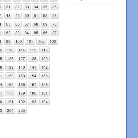
0
31
32
33
34
35
36
7
48
49
50
51
52
53
4
65
66
67
68
69
70
1
82
83
84
85
86
87
8
99
100
101
102
103
2
113
114
115
116
5
126
127
128
129
8
139
140
141
142
1
152
153
154
155
4
165
166
167
168
7
178
179
180
181
0
191
192
193
194
3
204
205