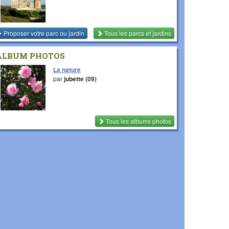
Proposer votre parc ou jardin
Tous les parcs et jardins
ALBUM PHOTOS
La nature
par
jubette (09)
Tous les albums photos