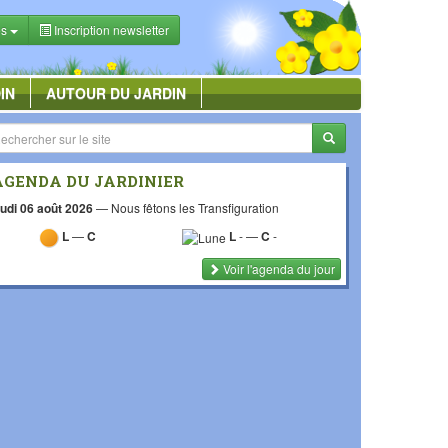
es
Inscription newsletter
IN
AUTOUR DU JARDIN
AGENDA DU JARDINIER
udi 06 août 2026
—
Nous fêtons les Transfiguration
L
—
C
L
-
—
C
-
Voir l'agenda du jour