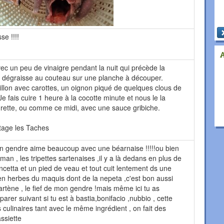
e !!!!
ec un peu de vinaigre pendant la nuit qui précède la
je dégraisse au couteau sur une planche à découper.
illon avec carottes, un oignon piqué de quelques clous de
Je fais cuire 1 heure à la cocotte minute et nous le la
rette, ou comme ce midi, avec une sauce gribiche.
tage les Taches
 gendre aime beaucoup avec une béarnaise !!!!!ou bien
aman , les tripettes sartenaises ,il y a là dedans en plus de
ancetta et un pied de veau et tout cuit lentement ds une
en herbes du maquis dont de la nepeta ,c'est bon aussi
Sartène , le fief de mon gendre !mais même ici tu as
arer suivant si tu est à bastia,bonifacio ,nubbio , cette
s culinaires tant avec le même ingrédient , on fait des
ssiette