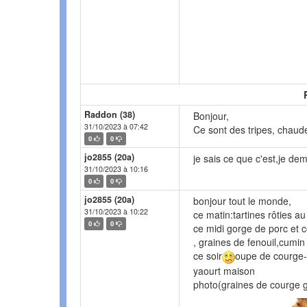
Raddon (38)
Bonjour,
31/10/2023 à 07:42
Ce sont des tripes, chaude
0
0
jo2855 (20a)
je sais ce que c'est,je d
31/10/2023 à 10:16
0
0
jo2855 (20a)
bonjour tout le monde,
31/10/2023 à 10:22
ce matin:tartines rôties a
0
0
ce midi gorge de porc et 
, graines de fenouil,cumin 
ce soir
oupe de courge-c
yaourt maison
photo(graines de courge gr