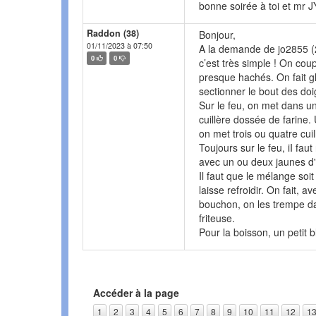
bonne soirée à toi et mr J
Raddon (38)
Bonjour,
01/11/2023 à 07:50
A la demande de jo2855 (2
0
0
c’est très simple ! On cou
presque hachés. On fait gl
sectionner le bout des doig
Sur le feu, on met dans u
cuillère dossée de farine.
on met trois ou quatre cuil
Toujours sur le feu, iI fa
avec un ou deux jaunes d'œ
Il faut que le mélange soit
laisse refroidir. On fait, 
bouchon, on les trempe da
friteuse.
Pour la boisson, un petit b
Accéder à la page
1
2
3
4
5
6
7
8
9
10
11
12
1