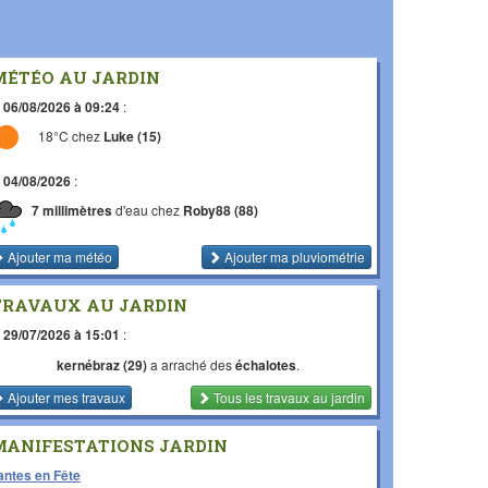
MÉTÉO AU JARDIN
e
06/08/2026 à 09:24
:
18°C chez
Luke (15)
e
04/08/2026
:
7 millimètres
d'eau chez
Roby88 (88)
Ajouter ma météo
Ajouter ma pluviométrie
TRAVAUX AU JARDIN
e
29/07/2026 à 15:01
:
kernébraz (29)
a arraché des
échalotes
.
Ajouter mes travaux
Tous les travaux
au jardin
MANIFESTATIONS JARDIN
antes en Fête