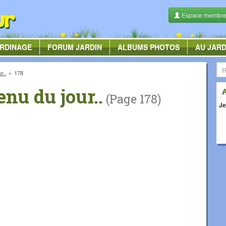
Espace membr
RDINAGE
FORUM
JARDIN
ALBUMS
PHOTOS
AU JARD
r..
178
nu du jour..
(Page 178)
Je