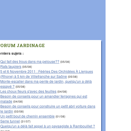
FORUM JARDINAGE
rniers sujets :
Qui fait des trous dans ma pelouse??
(05/08)
Rats taupiers
(05/08)
5 et 6 Novembre 2011 : Fééries Des Orchidées À Liergues
(Rhone) à 5 km de Villefranche sur Saône
(05/08)
Monte-escalier dans ma pente de jardin, quelqu'un a déjà
essayé ?
(05/08)
Les choux fleurs q'avec des feuilles
(04/08)
Besoin de conseils pour un amandier ferragnes qui est
malade
(04/08)
Besoin de conseils pour construire un petit abri voiture dans
le jardin
(03/08)
Un petit bout de chemin ensemble
(01/08)
Serre tunnel
(31/07)
Quelqu'un a déjà fait appel à un paysagiste à Rambouillet ?