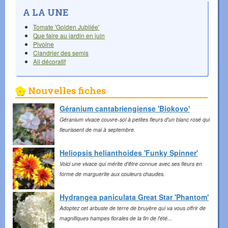
A LA UNE
Tomate 'Golden Jubilée'
Que faire au jardin en juin
Pivoine
Clandrier des semis
Ail décoratif
Nouvelles fiches
Géranium cantabriengiense 'Biokovo'
Géranium vivace couvre-sol à petites fleurs d'un blanc rosé qui
fleurissent de mai à septembre.
Heliopsis helianthoides 'Funky Spinner'
Voici une vivace qui mérite d'être connue avec ses fleurs en
forme de marguerite aux couleurs chaudes.
Hydrangea paniculata Great Star 'Phantom'
Adoptez cet arbuste de terre de bruyère qui va vous offrir de
magnifiques hampes florales de la fin de l'été...