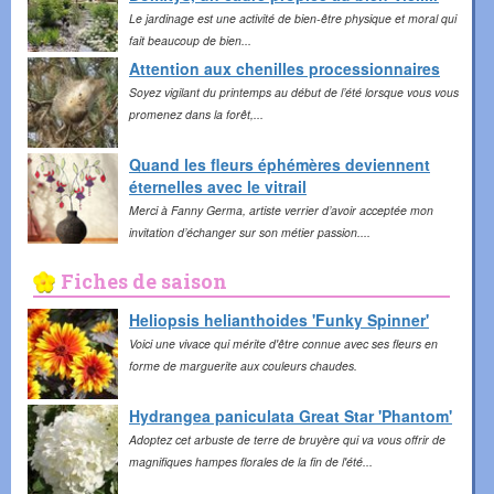
Le jardinage est une activité de bien-être physique et moral qui
fait beaucoup de bien...
Attention aux chenilles processionnaires
Soyez vigilant du printemps au début de l’été lorsque vous vous
promenez dans la forêt,...
Quand les fleurs éphémères deviennent
éternelles avec le vitrail
Merci à Fanny Germa, artiste verrier d’avoir acceptée mon
invitation d’échanger sur son métier passion....
Fiches
de saison
Heliopsis helianthoides 'Funky Spinner'
Voici une vivace qui mérite d'être connue avec ses fleurs en
forme de marguerite aux couleurs chaudes.
Hydrangea paniculata Great Star 'Phantom'
Adoptez cet arbuste de terre de bruyère qui va vous offrir de
magnifiques hampes florales de la fin de l'été...