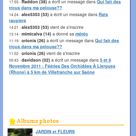
Raddon (38)
a écrit un message dans
Qui fait des
17:55 -
trous dans ma pelouse??
alex5353 (53)
a écrit un message dans
Rats
14:24 -
taupiers
alex5353 (53)
vient de s'inscrire
14:21 -
mimicalva (14)
a donné sa
météo
13:14 -
orionis (26)
a écrit un message dans
Qui fait des
11:19 -
trous dans ma pelouse??
orionis (26)
vient de s'inscrire
11:02 -
davidson (02)
a écrit un message dans
5 et 6
05:43 -
Novembre 2011 : Fééries Des Orchidées À Liergues
(Rhone) à 5 km de Villefranche sur Saône
Albums photos
JARDIN et FLEURS