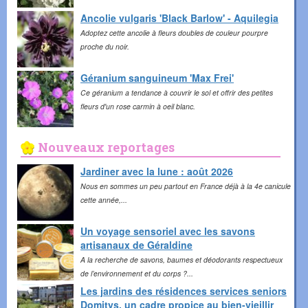
Ancolie vulgaris 'Black Barlow' - Aquilegia
Adoptez cette ancolie à fleurs doubles de couleur pourpre
proche du noir.
Géranium sanguineum 'Max Frei'
Ce géranium a tendance à couvrir le sol et offrir des petites
fleurs d'un rose carmin à oeil blanc.
Nouveaux reportages
Jardiner avec la lune : août 2026
Nous en sommes un peu partout en France déjà à la 4e canicule
cette année,...
Un voyage sensoriel avec les savons
artisanaux de Géraldine
A la recherche de savons, baumes et déodorants respectueux
de l’environnement et du corps ?...
Les jardins des résidences services seniors
Domitys, un cadre propice au bien-vieillir