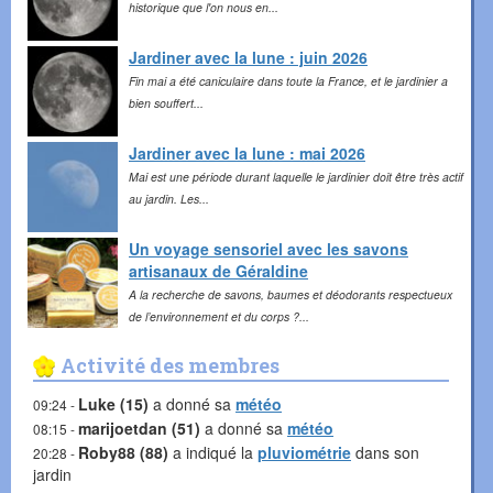
historique que l'on nous en...
Jardiner avec la lune : juin 2026
Fin mai a été caniculaire dans toute la France, et le jardinier a
bien souffert...
Jardiner avec la lune : mai 2026
Mai est une période durant laquelle le jardinier doit être très actif
au jardin. Les...
Un voyage sensoriel avec les savons
artisanaux de Géraldine
A la recherche de savons, baumes et déodorants respectueux
de l’environnement et du corps ?...
Activité des membres
Luke (15)
a donné sa
météo
09:24 -
marijoetdan (51)
a donné sa
météo
08:15 -
Roby88 (88)
a indiqué la
pluviométrie
dans son
20:28 -
jardin