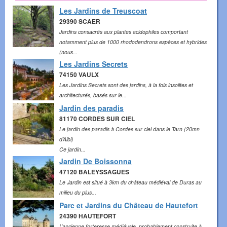
Les Jardins de Treuscoat
29390 SCAER
Jardins consacrés aux plantes acidophiles comportant
notamment plus de 1000 rhododendrons espèces et hybrides
(nous...
Les Jardins Secrets
74150 VAULX
Les Jardins Secrets sont des jardins, à la fois insolites et
architecturés, basés sur le...
Jardin des paradis
81170 CORDES SUR CIEL
Le jardin des paradis à Cordes sur ciel dans le Tarn (20mn
d’Albi)
Ce jardin...
Jardin De Boissonna
47120 BALEYSSAGUES
Le Jardin est situé à 3km du château médiéval de Duras au
milieu du plus...
Parc et Jardins du Château de Hautefort
24390 HAUTEFORT
L’ancienne forteresse médiévale, probablement construite à