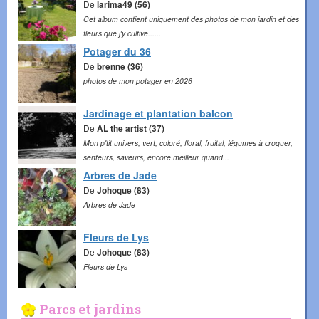
De
larima49 (56)
Cet album contient uniquement des photos de mon jardin et des
fleurs que j'y cultive......
Potager du 36
De
brenne (36)
photos de mon potager en 2026
Jardinage et plantation balcon
De
AL the artist (37)
Mon p'tit univers, vert, coloré, floral, fruital, légumes à croquer,
senteurs, saveurs, encore meilleur quand...
Arbres de Jade
De
Johoque (83)
Arbres de Jade
Fleurs de Lys
De
Johoque (83)
Fleurs de Lys
Parcs et jardins