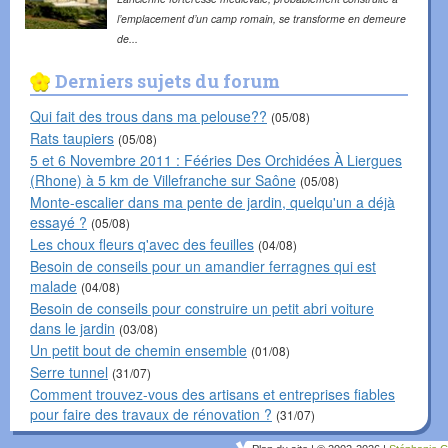
l’emplacement d’un camp romain, se transforme en demeure
de...
Derniers sujets du forum
Qui fait des trous dans ma pelouse??
(05/08)
Rats taupiers
(05/08)
5 et 6 Novembre 2011 : Fééries Des Orchidées À Liergues
(Rhone) à 5 km de Villefranche sur Saône
(05/08)
Monte-escalier dans ma pente de jardin, quelqu'un a déjà
essayé ?
(05/08)
Les choux fleurs q'avec des feuilles
(04/08)
Besoin de conseils pour un amandier ferragnes qui est
malade
(04/08)
Besoin de conseils pour construire un petit abri voiture
dans le jardin
(03/08)
Un petit bout de chemin ensemble
(01/08)
Serre tunnel
(31/07)
Comment trouvez-vous des artisans et entreprises fiables
pour faire des travaux de rénovation ?
(31/07)