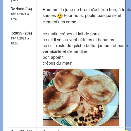
17:15
Doris66 (34)
Hummm, la joue de bœuf c'est trop bon, à toute
18/11/2021 à
sauces
Pour nous, poulet basquaise et
17:40
clémentines corse.
jo2855 (20a)
ce matin:crêpes et lait de poule
19/11/2021 à
ce midi vol au vent et frites et bananes
10:00
ce soir reste de quiche bette -jambon et bouillo
vermicelle et clémentine
bon appétit
crêpes du matin