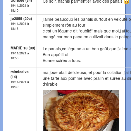
Doris66 (34)
Ce soir, hachis parmentier avec des panais
19/11/2021 à
18:10
jo2855 (20a)
j'aime beaucoup les panais surtout en velouté o
19/11/2021 à
simplement rôti au four
18:13
c'est un légume dit "oublié" mais que moi,j'ai to
mangé car mon papa en cultivait dans le potag
MARIE 18 (80)
Le panais,ce légume a un bon goût,que j'aime a
19/11/2021 à
Bon appétit et
18:50
Bonne soirée a tous.
mimicalva
ma joue était délicieuse, et pour la collation j'ai f
(14)
une tarte aux pomme avec pralin et surée au si
19/11/2021 à
d'érable
19:39