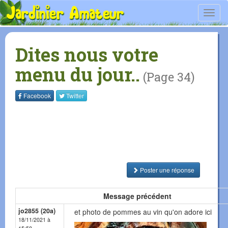
Toggl
navig
Dites nous votre
menu du jour..
(Page 34)
Facebook
Twitter
Poster une réponse
Message précédent
jo2855 (20a)
et photo de pommes au vin qu'on adore ici
18/11/2021 à