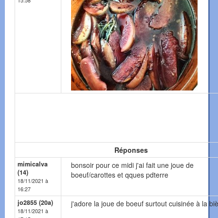
15:58
Réponses
mimicalva
bonsoir pour ce midi j'ai fait une joue de
(14)
boeuf/carottes et qques pdterre
18/11/2021 à
16:27
jo2855 (20a)
j'adore la joue de boeuf surtout cuisinée à la bièr
18/11/2021 à