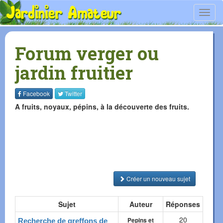
Toggl
navig
Forum verger ou
jardin fruitier
Facebook
Twitter
A fruits, noyaux, pépins, à la découverte des fruits.
Créer un nouveau sujet
Sujet
Auteur
Réponses
20
Pepins et
Recherche de greffons de