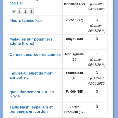
cerisier
Brindilles (72)
(Dernier :
24/07/2026)
Page
1
2
3
6
Vivi515 (77)
Fleurs fanées kaki
(Dernier :
20/05/2026)
0
tony50 (50)
Maladies sur pommiers
adulte (tronc)
7
Montagnette
Cerisier, écorce très abimée
(30)
(Dernier :
05/05/2026)
3
François40
Inquiet au sujet de mon
abricotier.
(40)
(Dernier :
02/05/2026)
0
Fal009 (BE)
quesitionnement sur les
Kiwis
0
Jardin
Taille Nashi espaliers et
pommiers en cordon
Productif (57)