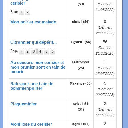
cerisier
(59)
(Dernier :
31/08/2025)
Page
1
2
9
christi (56)
Mon poirier est malade
(Dernier :
28/08/2025)
56
kigwen1 (56)
Citronnier qui dépérit...
(Dernier :
Page
1
2
3
4
5
6
25/08/2025)
1
LeDromois
Au secours mon cerisier et
mon prunier sont en tain de
(26)
(Dernier :
mourir
25/07/2025)
5
Maxence (68)
Rattraper une haie de
pommier/poirier
(Dernier :
22/07/2025)
2
sylvain31
Plaqueminier
(31)
(Dernier :
16/07/2025)
2
agn01 (01)
Moniliose du cerisier