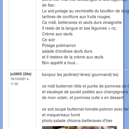
de flan.
Le soir,potage au vermicelle du bouillon de lan
tartines de confiture aux fruits rouges.
Ce midi, betteraves et œufs durs vinaigrette .
Il reste de la langue et ses légumes + riz,
Crème aux œufs
Ce soir
Potage potimarron
salade d'endives œufs durs.
et il restera de la crème aux œufs
Bon appétit a tous...
jo2855 (20a)
bonjour les jardinie(r'ières) gourmand('es)
19/10/2021 à
11:32
ce midi butternet rôtis et purée de pommes de t
et escalope de poulet poêlée aux champignons
de mon voisin, et pommes cuite s en dessert
ce soir,soupe butternet-tomate-poivron avec tar
et maquereaux fumé
photo;salade chicons-betteraves d'hier