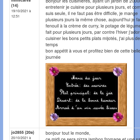
mimicalva
Bonjour les cuisinières, ayant un jardin de 200
(14)
entretenir je cuisine pour plusieurs jours, et c
19/10/2021 à
suis seule, il ne faut pas être difficile, je mange
12:51
plusieurs jours la même chose, aujourd'hui je fa
fenouil à la crème de curry, le potage de légum
fait pour plusieurs jours, par contre l'hiver j'ado
cuisiner les bons petits plats mijotés, j'ai plus de
temps
bon appétit à vous et profitez bien de cette bell
journée
jo2855 (20a)
bonjour tout le monde,
20/10/2021 à
ce midi ce sera pizza jambon fromage et une s