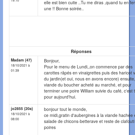
19:10
elle est bien cuite ..Tu me diras ,quand tu en fe
une !! Bonne soirée..
Réponses
Madam (47)
Bonjour,
18/10/2021 à
Pour le menu de Lundi,,on commence par des
01:39
carottes râpés en vinaigrettes puis des haricot 
du jardin(et oui, nous en avons encore) ensuite
viande du boucher acheté au marché, et pour
terminer une poire William suivie du café, c'est 
pour aujourd'hui.
jo2855 (20a)
bonjour tout le monde,
18/10/2021 à
ce midi,gratin d'aubergines à la viande hachée 
08:00
salade de chicons-betterave et reste de clafouti
poires