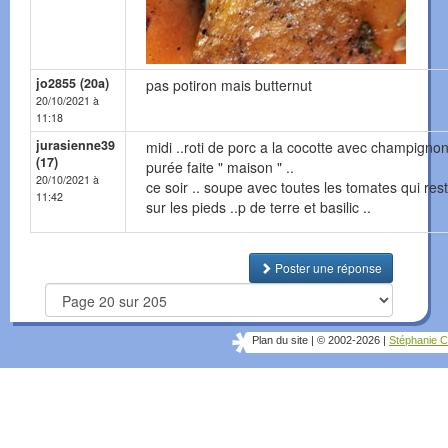
jo2855 (20a)
pas potiron mais butternut
20/10/2021 à
11:18
jurasienne39
midi ..roti de porc a la cocotte avec champignon
(17)
purée faite " maison " ..
20/10/2021 à
ce soir .. soupe avec toutes les tomates qui res
11:42
sur les pieds ..p de terre et basilic ..
Poster une réponse
Plan du site
|
© 2002-2026
|
Stéphanie C