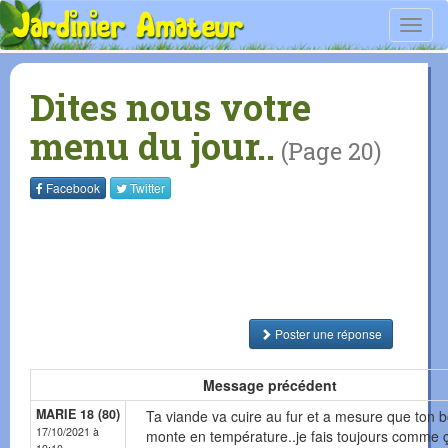
Toggl
navig
Dites nous votre
menu du jour..
(Page 20)
Facebook
Twitter
Poster une réponse
Message précédent
MARIE 18 (80)
Ta viande va cuire au fur et a mesure que ton b
17/10/2021 à
monte en température..je fais toujours comme ç