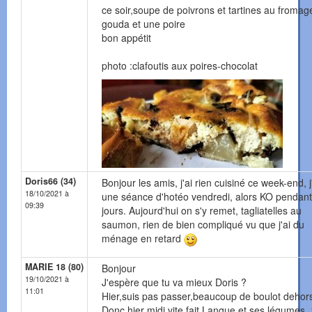
ce soir,soupe de poivrons et tartines au fromag
gouda et une poire
bon appétit
photo :clafoutis aux poires-chocolat
Doris66 (34)
Bonjour les amis, j'ai rien cuisiné ce week-end, j'
18/10/2021 à
une séance d'hotéo vendredi, alors KO pendan
09:39
jours. Aujourd'hui on s'y remet, tagliatelles au
saumon, rien de bien compliqué vu que j'ai du
ménage en retard
MARIE 18 (80)
Bonjour
19/10/2021 à
J'espère que tu va mieux Doris ?
11:01
Hier,suis pas passer,beaucoup de boulot dehors
Donc hier midi vite fait,Langue et ses légumes, 