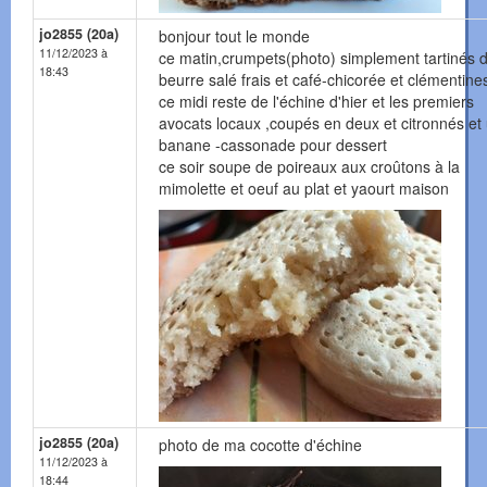
jo2855 (20a)
bonjour tout le monde
11/12/2023 à
ce matin,crumpets(photo) simplement tartinés 
18:43
beurre salé frais et café-chicorée et clémentine
ce midi reste de l'échine d'hier et les premiers
avocats locaux ,coupés en deux et citronnés et
banane -cassonade pour dessert
ce soir soupe de poireaux aux croûtons à la
mimolette et oeuf au plat et yaourt maison
jo2855 (20a)
photo de ma cocotte d'échine
11/12/2023 à
18:44