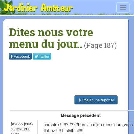
Toggl
navig
Dites nous votre
menu du jour..
(Page 187)
Facebook
Twitter
Poster une réponse
Message précédent
jo2855 (20a)
corsaire !!!!!?????ben vin d'jou messieurs,vou
05/12/2023 à
flattez !!!! hihihihihi!!!!