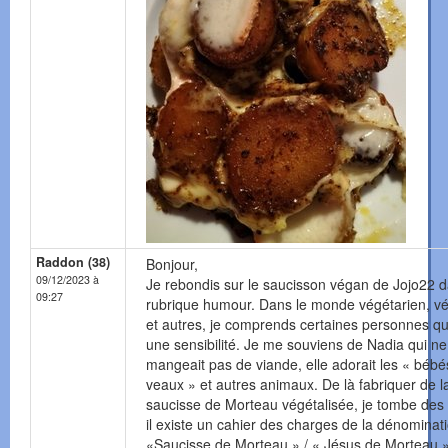
Raddon (38)
Bonjour,
09/12/2023 à
Je rebondis sur le saucisson végan de Jojo22 d
09:27
rubrique humour. Dans le monde végétarien, v
et autres, je comprends certaines personnes qu
une sensibilité. Je me souviens de Nadia qui ne
mangeait pas de viande, elle adorait les « bébé
veaux » et autres animaux. De là fabriquer de l
saucisse de Morteau végétalisée, je tombe des
il existe un cahier des charges de la dénominat
«Saucisse de Morteau » / « Jésus de Morteau 