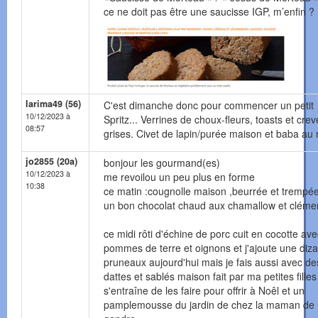
ce ne doit pas être une saucisse IGP, m’enfin ?
larima49 (56)
C'est dimanche donc pour commencer un petit
10/12/2023 à
Spritz... Verrines de choux-fleurs, toasts et crev
08:57
grises. Civet de lapin/purée maison et baba au
jo2855 (20a)
bonjour les gourmand(es)
10/12/2023 à
me revoilou un peu plus en forme
10:38
ce matin :cougnolle maison ,beurrée et trempé
un bon chocolat chaud aux chamallow et cléme
ce midi rôti d'échine de porc cuit en cocotte av
pommes de terre et oignons et j'ajoute une diz
pruneaux aujourd'hui mais je fais aussi avec de
dattes et sablés maison fait par ma petites filles
s'entraîne de les faire pour offrir à Noêl et un
pamplemousse du jardin de chez la maman de