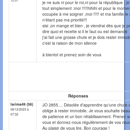
12:07
je ne suis ni pour le roi,ni pour la république , je
tout simplement :moi !!!!!hihihi et pour le momen
occupée à me soigner ,moi !!!!! et ma famille le 
n'étant pas ma priorité!!!
sisi ,on mange et bien , je viendrai dès que je pe
dire quoi et recette si il le faut ou est demandé
j'ai fait une grosse chute et je dois rester immob
c'est la raison de mon silence
à bientot et prenez soin de vous
Réponses
larima49 (56)
JO 2855.... Désolée d'apprendre qu'une chute 
06/12/2023 à
oblige à rester immobile. Je vous souhaite bea
07:32
de patience et un bon rétablissement. Prenez s
vous et donnez-nous régulièrement de vos nouv
Au plaisir de vous lire. Bon courage !