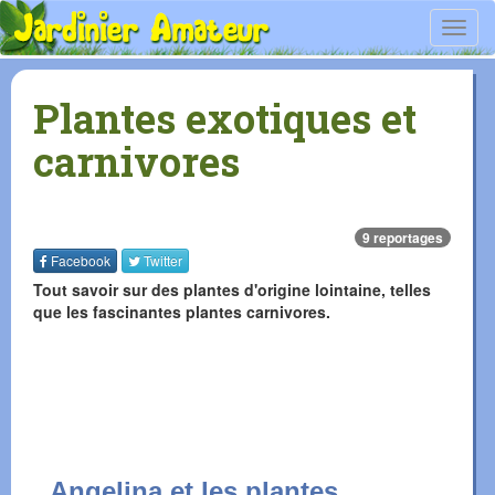
Toggl
navig
Plantes exotiques et
carnivores
9 reportages
Facebook
Twitter
Tout savoir sur des plantes d'origine lointaine, telles
que les fascinantes plantes carnivores.
Angelina et les plantes