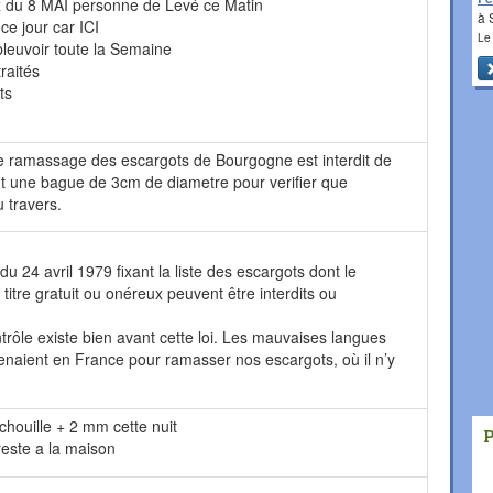
 du 8 MAI personne de Levé ce Matin
à 
 ce jour car ICI
Le
pleuvoir toute la Semaine
raités
ts
e ramassage des escargots de Bourgogne est interdit de
faut une bague de 3cm de diametre pour verifier que
 travers.
té du 24 avril 1979 fixant la liste des escargots dont le
titre gratuit ou onéreux peuvent être interdits ou
rôle existe bien avant cette loi. Les mauvaises langues
venaient en France pour ramasser nos escargots, où il n’y
achouille + 2 mm cette nuit
reste a la maison