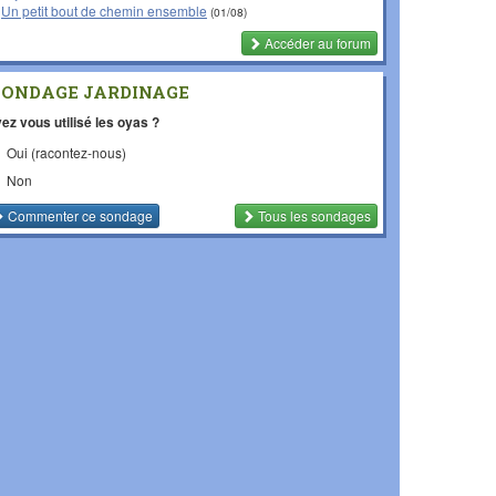
Un petit bout de chemin ensemble
(01/08)
Accéder au forum
SONDAGE JARDINAGE
ez vous utilisé les oyas ?
Oui (racontez-nous)
Non
Commenter
ce sondage
Tous les sondages