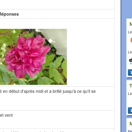
Réponses
L
L
é en début d'après midi et a brillé jusqu'à ce qu'il se
L
et vent
Fê