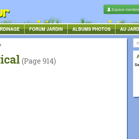
Espace membr
RDINAGE
FORUM
JARDIN
ALBUMS
PHOTOS
AU JARD
4
ical
(Page 914)
Sa