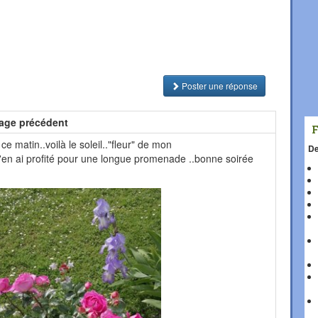
Poster une réponse
age précédent
ce matin..voilà le soleil.."fleur" de mon
De
j'en ai profité pour une longue promenade ..bonne soirée