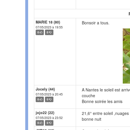
MARIE 18 (80)
Bonsoir a tous.
07/05/2023 à 19:55
0
0
Jocely (44)
A Nantes le soleil est arriv
07/05/2023 à 20:45
couche
0
0
Bonne soirée les amis
jojo22 (22)
21,6° entre soleil ,nuages 
07/05/2023 à 23:52
bonne nuit
0
0