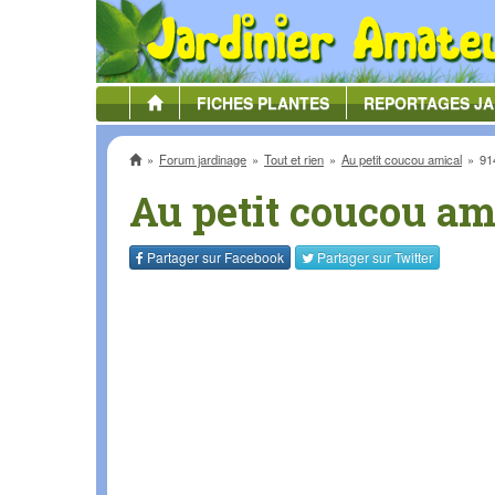
FICHES
PLANTES
REPORTAGES
JA
Accueil
Forum jardinage
Tout et rien
Au petit coucou amical
91
Au petit coucou am
Partager sur
Facebook
Partager sur
Twitter