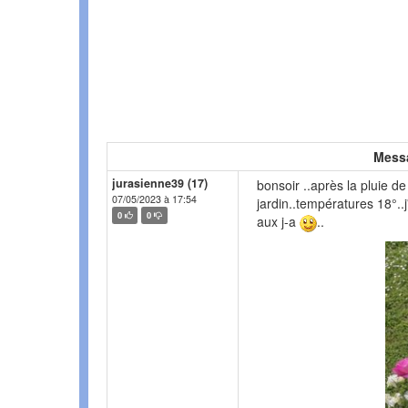
Mess
jurasienne39 (17)
bonsoir ..après la pluie de 
07/05/2023 à 17:54
jardin..températures 18°..
0
0
aux j-a
..