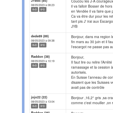
JYB85 (85)
Coucou les J-A courageux
08/05/2023 à 08:23
il va falloir Bosser de hors
0
0
en Vendée il va faire que 
Ca va être dur pour les ret
tant pis J' irai aux Escargo
JYB
dede89 (89)
Bonjour, dans ma region l
08/05/2023 à 09:38
fin mars au 30 juin et il 
0
0
l'escargot ne passe pas au
Raddon (38)
Bonjour,
08/05/2023 à 10:19
Il faut lire ou relire l’Arrê
0
0
ramassage et la cession à 
autorisés.
En Suisse l’anneau de cont
disaient que les Suisses 
avait pas de contrôle
jojo22 (22)
Bonjour ,16,2° gris ,sa cr
08/05/2023 à 13:04
comme c'est mouiller ,on 
0
0
Raddon (38)