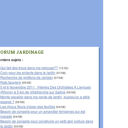
FORUM JARDINAGE
rniers sujets :
Qui fait des trous dans ma pelouse??
(13:32)
Coin pour les enfants dans le jardin
(07/08)
Recherche de greffons de cerisier
(07/08)
Rats taupiers
(05/08)
5 et 6 Novembre 2011 : Fééries Des Orchidées À Liergues
(Rhone) à 5 km de Villefranche sur Saône
(05/08)
Monte-escalier dans ma pente de jardin, quelqu'un a déjà
essayé ?
(05/08)
Les choux fleurs q'avec des feuilles
(04/08)
Besoin de conseils pour un amandier ferragnes qui est
malade
(04/08)
Besoin de conseils pour construire un petit abri voiture dans
le jardin
(03/08)