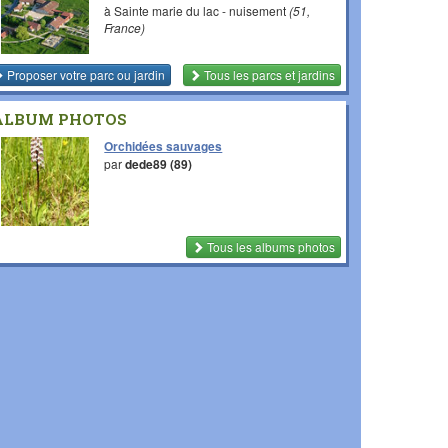
à Sainte marie du lac - nuisement
(51,
France)
Proposer votre parc ou jardin
Tous les parcs et jardins
ALBUM PHOTOS
Orchidées sauvages
par
dede89 (89)
Tous les albums photos