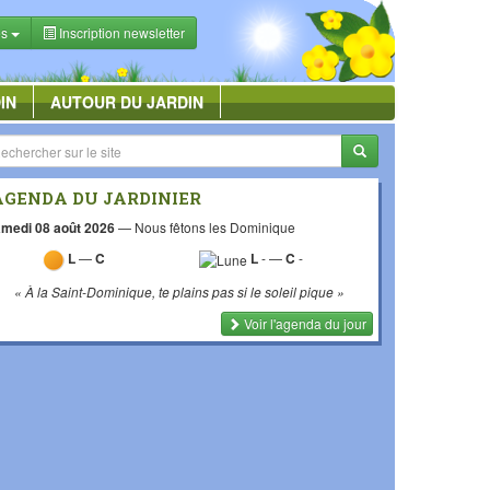
es
Inscription newsletter
IN
AUTOUR DU JARDIN
AGENDA DU JARDINIER
medi 08 août 2026
—
Nous fêtons les Dominique
L
—
C
L
-
—
C
-
« À la Saint-Dominique, te plains pas si le soleil pique »
Voir l'agenda du jour