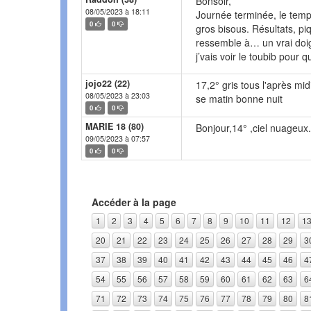
Bonsoir,
08/05/2023 à 18:11
Journée terminée, le temp
0
0
gros bisous. Résultats, pi
ressemble à… un vrai doigt
j’vais voir le toubib pour q
jojo22 (22)
17,2° gris tous l'après mi
08/05/2023 à 23:03
se matin bonne nuit
0
0
MARIE 18 (80)
Bonjour,14° ,ciel nuageux.
09/05/2023 à 07:57
0
0
Accéder à la page
1
2
3
4
5
6
7
8
9
10
11
12
1
20
21
22
23
24
25
26
27
28
29
3
37
38
39
40
41
42
43
44
45
46
4
54
55
56
57
58
59
60
61
62
63
6
71
72
73
74
75
76
77
78
79
80
8