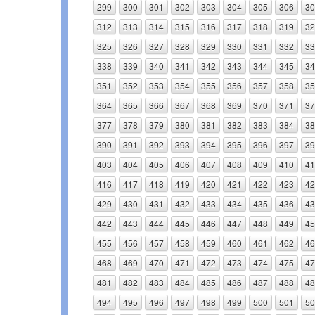
299
300
301
302
303
304
305
306
30
312
313
314
315
316
317
318
319
32
325
326
327
328
329
330
331
332
33
338
339
340
341
342
343
344
345
34
351
352
353
354
355
356
357
358
35
364
365
366
367
368
369
370
371
37
377
378
379
380
381
382
383
384
38
390
391
392
393
394
395
396
397
39
403
404
405
406
407
408
409
410
41
416
417
418
419
420
421
422
423
42
429
430
431
432
433
434
435
436
43
442
443
444
445
446
447
448
449
45
455
456
457
458
459
460
461
462
46
468
469
470
471
472
473
474
475
47
481
482
483
484
485
486
487
488
48
494
495
496
497
498
499
500
501
50