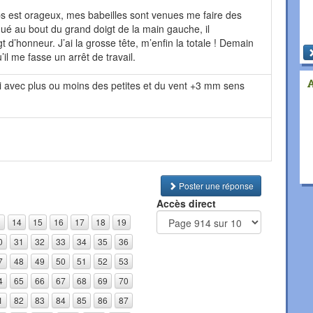
s est orageux, mes babeilles sont venues me faire des
qué au bout du grand doigt de la main gauche, il
 d’honneur. J’ai la grosse tête, m’enfin la totale ! Demain
u’il me fasse un arrêt de travail.
di avec plus ou moins des petites et du vent +3 mm sens
Poster une réponse
Accès direct
3
14
15
16
17
18
19
0
31
32
33
34
35
36
7
48
49
50
51
52
53
4
65
66
67
68
69
70
1
82
83
84
85
86
87