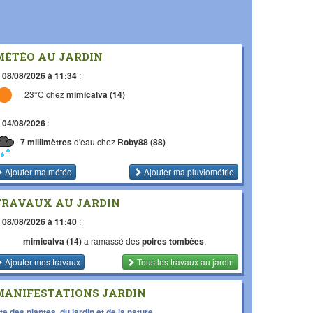
MÉTÉO AU JARDIN
e
08/08/2026 à 11:34
:
23°C chez
mimicalva (14)
e
04/08/2026
:
7 millimètres
d'eau chez
Roby88 (88)
Ajouter ma météo
Ajouter ma pluviométrie
TRAVAUX AU JARDIN
e
08/08/2026 à 11:40
:
mimicalva (14)
a ramassé des
poires tombées
.
Ajouter mes travaux
Tous les travaux
au jardin
MANIFESTATIONS JARDIN
te des plantes, du jardin et de la nature