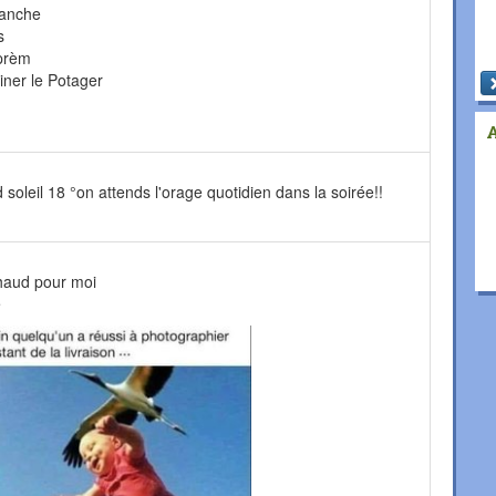
manche
s
Aprèm
iner le Potager
 soleil 18 °on attends l'orage quotidien dans la soirée!!
 chaud pour moi
e