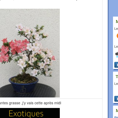
L
L
L
tes grasse ,j'y vais cette après midi
Fê