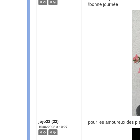
0
0
!bonne journée
jojo22 (22)
pour les amoureux des plan
10/06/2023 à 10:27
0
0