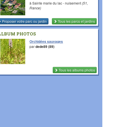
à Sainte marie du lac - nuisement
(51,
France)
Proposer votre parc ou jardin
Tous les parcs et jardins
ALBUM PHOTOS
Orchidées sauvages
par
dede89 (89)
Tous les albums photos