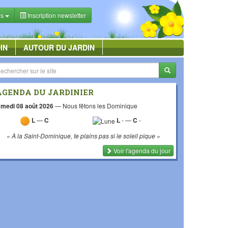
es
Inscription newsletter
IN
AUTOUR DU JARDIN
AGENDA DU JARDINIER
medi 08 août 2026
—
Nous fêtons les Dominique
L
—
C
L
-
—
C
-
« À la Saint-Dominique, te plains pas si le soleil pique »
Voir l'agenda du jour