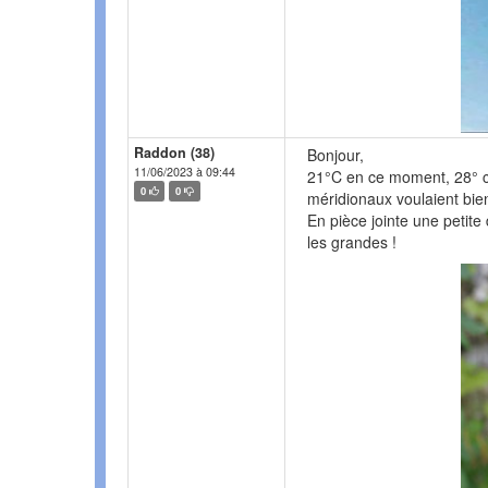
Raddon (38)
Bonjour,
11/06/2023 à 09:44
21°C en ce moment, 28° ce
0
0
méridionaux voulaient bien
En pièce jointe une petite
les grandes !