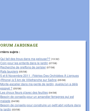
FORUM JARDINAGE
rniers sujets :
Qui fait des trous dans ma pelouse??
(13:32)
Coin pour les enfants dans le jardin
(07/08)
Recherche de greffons de cerisier
(07/08)
Rats taupiers
(05/08)
5 et 6 Novembre 2011 : Fééries Des Orchidées À Liergues
(Rhone) à 5 km de Villefranche sur Saône
(05/08)
Monte-escalier dans ma pente de jardin, quelqu'un a déjà
essayé ?
(05/08)
Les choux fleurs q'avec des feuilles
(04/08)
Besoin de conseils pour un amandier ferragnes qui est
malade
(04/08)
Besoin de conseils pour construire un petit abri voiture dans
le jardin
(03/08)