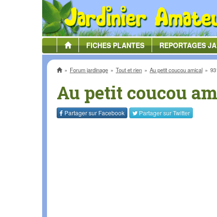
FICHES
PLANTES
REPORTAGES
JA
Accueil
Forum jardinage
Tout et rien
Au petit coucou amical
93
Au petit coucou am
Partager sur
Facebook
Partager sur
Twitter