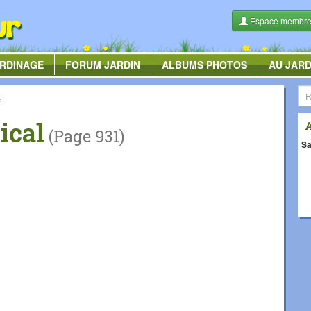
Espace membr
RDINAGE
FORUM
JARDIN
ALBUMS
PHOTOS
AU JARD
1
ical
(Page 931)
Sa