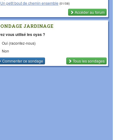
Un petit bout de chemin ensemble
(01/08)
Accéder au forum
SONDAGE JARDINAGE
ez vous utilisé les oyas ?
Oui (racontez-nous)
Non
Commenter
ce sondage
Tous les sondages