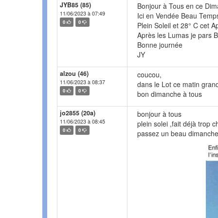
JYB85 (85)
Bonjour à Tous en ce Di
11/06/2023 à 07:49
Ici en Vendée Beau Temp
0
0
Plein Soleil et 28° C cet 
Après les Lumas je pars B
Bonne journée
JY
alzou (46)
coucou,
11/06/2023 à 08:37
dans le Lot ce matin grand
0
0
bon dimanche à tous
jo2855 (20a)
bonjour à tous
11/06/2023 à 08:45
plein solei ,fait déjà trop
0
0
passez un beau dimanch