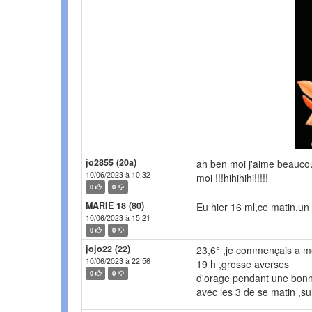
jo2855 (20a)
ah ben moi j'aime beaucou
10/06/2023 à 10:32
moi !!!hihihihi!!!!!
0
0
MARIE 18 (80)
Eu hier 16 ml,ce matin,un p
10/06/2023 à 15:21
0
0
jojo22 (22)
23,6° ,je commençais a me 
10/06/2023 à 22:56
19 h ,grosse averses
0
0
d'orage pendant une bonne
avec les 3 de se matin ,su