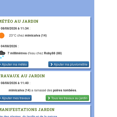
MÉTÉO AU JARDIN
e
08/08/2026 à 11:34
:
23°C chez
mimicalva (14)
e
04/08/2026
:
7 millimètres
d'eau chez
Roby88 (88)
Ajouter ma météo
Ajouter ma pluviométrie
TRAVAUX AU JARDIN
e
08/08/2026 à 11:40
:
mimicalva (14)
a ramassé des
poires tombées
.
Ajouter mes travaux
Tous les travaux
au jardin
MANIFESTATIONS JARDIN
te des plantes, du jardin et de la nature