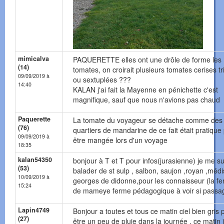
mimicalva
PAQUERETTE elles ont une drôle de forme les
(14)
tomates, on croirait plusieurs tomates cerises tr
09/09/2019 à
ou sextuplées ???
14:40
KALAN j'ai fait la Mayenne en pénichette c'est
magnifique, sauf que nous n'avions pas chaud
Paquerette
La tomate du voyageur se détache comme des
(76)
quartiers de mandarine de ce fait était pratique
09/09/2019 à
être mangée lors d'un voyage
18:35
kalan54350
bonjour à T et T pour infos(jurasienne) je me su
(53)
balader de st sulp , salbon, saujon ,royan ,médis
10/09/2019 à
georges de didonne,pour les connaisseur (la f
15:24
de mameye ferme pédagogique à voir si passa
Lapin4749
Bonjour a toutes et tous ce matin ciel bien gris 
(27)
être un peu de pluie dans la journée , ce matin 