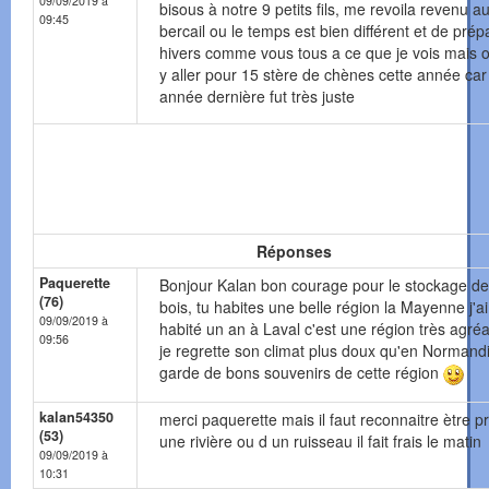
09/09/2019 à
bisous à notre 9 petits fils, me revoila revenu a
09:45
bercail ou le temps est bien différent et de prépa
hivers comme vous tous a ce que je vois mais 
y aller pour 15 stère de chènes cette année car 
année dernière fut très juste
Réponses
Paquerette
Bonjour Kalan bon courage pour le stockage de
(76)
bois, tu habites une belle région la Mayenne j'ai
09/09/2019 à
habité un an à Laval c'est une région très agréa
09:56
je regrette son climat plus doux qu'en Normandi
garde de bons souvenirs de cette région
kalan54350
merci paquerette mais il faut reconnaitre ètre p
(53)
une rivière ou d un ruisseau il fait frais le matin
09/09/2019 à
10:31