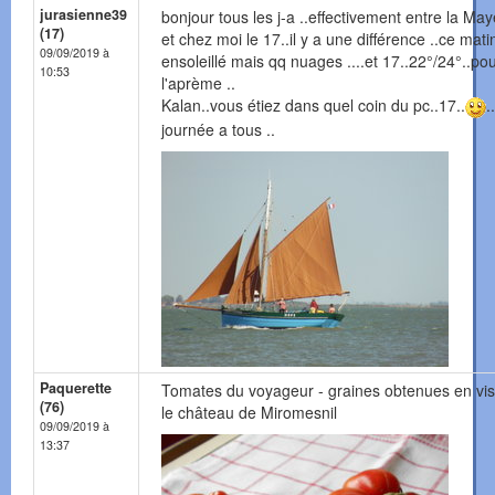
jurasienne39
bonjour tous les j-a ..effectivement entre la Ma
(17)
et chez moi le 17..il y a une différence ..ce mati
09/09/2019 à
ensoleillé mais qq nuages ....et 17..22°/24°..po
10:53
l'aprème ..
Kalan..vous étiez dans quel coin du pc..17..
.
journée a tous ..
Paquerette
Tomates du voyageur - graines obtenues en vis
(76)
le château de Miromesnil
09/09/2019 à
13:37