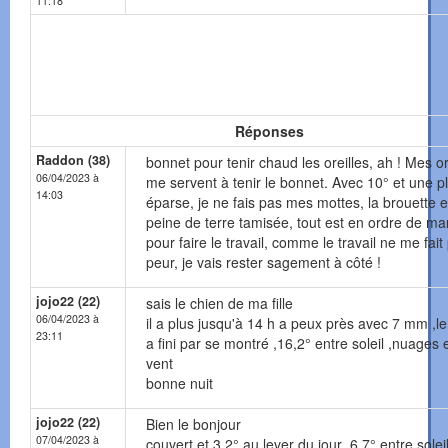
11:18
Réponses
Raddon (38)
bonnet pour tenir chaud les oreilles, ah ! Mes or
06/04/2023 à
me servent à tenir le bonnet. Avec 10° et une p
14:03
éparse, je ne fais pas mes mottes, la brouette e
peine de terre tamisée, tout est en ordre de m
pour faire le travail, comme le travail ne me fait
peur, je vais rester sagement à côté !
jojo22 (22)
sais le chien de ma fille
06/04/2023 à
il a plus jusqu'à 14 h a peux près avec 7 mm ,le 
23:11
a fini par se montré ,16,2° entre soleil ,nuages e
vent
bonne nuit
jojo22 (22)
Bien le bonjour
07/04/2023 à
couvert et 3,2° au lever du jour ,6,7° entre solei