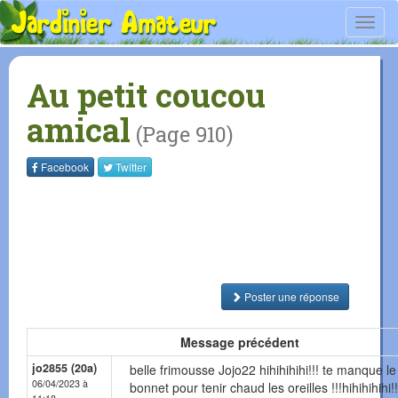
Toggl
navig
Au petit coucou
amical
(Page 910)
Facebook
Twitter
Poster une réponse
Message précédent
jo2855 (20a)
belle frimousse Jojo22 hihihihihi!!! te manque le
06/04/2023 à
bonnet pour tenir chaud les oreilles !!!hihihihihi!!