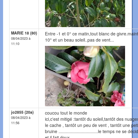
MARIE 18 (80)
Entre -1 et 0° ce matin,tout blanc de givre.main
08/04/2023 à
10° et un beau soleil..pas de vent...
11:10
jo2855 (20a)
coucou tout le monde
08/04/2023 à
ici,c'est mitigé :tantôt du soleil,tantôt des nuage
11:56
le cache , tantôt un peu de vent , tantôt une pet
bruine ................................le temps ne se déc
et il fait doux