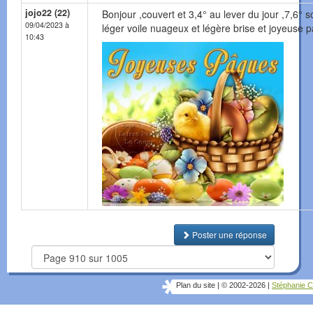
jojo22 (22)
Bonjour ,couvert et 3,4° au lever du jour ,7,6° so
09/04/2023 à
léger voile nuageux et légère brise et joyeuse 
10:43
Poster une réponse
Plan du site
|
© 2002-2026
|
Stéphanie C