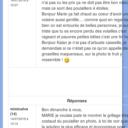
14/07/2019 à
n'ai pas vu les prix ça ne doit pas être bon mar
10:07
mais ce sont des poulaillers 4 étoiles.
Bonjour Marie ça fait chaud au coeur d'avoir un
voisine aussi gentille.... comme quoi en regarda
bien on est entourés de belles personnes, je su
triste que tu es encore perdu des volailles c'est
rageant et pauvres petites bêtes c'est une fin ho
Bonjour Kalan je n'ai pas d'arbuste casseille, je
demandais si ce n'était pas ce qu'on appelle de
groseilles maquereaux, sur la photo le fruit y
ressemble !
Réponses
mimicalva
Bon dimanche à vous,
(14)
MARIE je voulais juste te montrer le grillage trè
14/07/2019 à
costaud du poulailler en photo, à toi de voir quel
10:12
la solution la plus efficace et économique pour