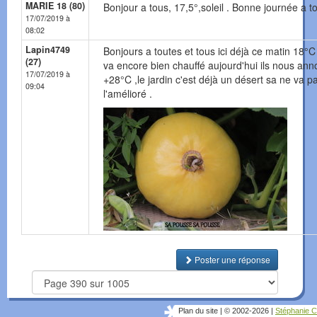
MARIE 18 (80)
Bonjour a tous, 17,5°,soleil . Bonne journée a t
17/07/2019 à
08:02
Lapin4749
Bonjours a toutes et tous ici déjà ce matin 18°C
(27)
va encore bien chauffé aujourd'hui ils nous an
17/07/2019 à
+28°C ,le jardin c'est déjà un désert sa ne va p
09:04
l'amélioré .
Poster une réponse
Plan du site
|
© 2002-2026
|
Stéphanie C