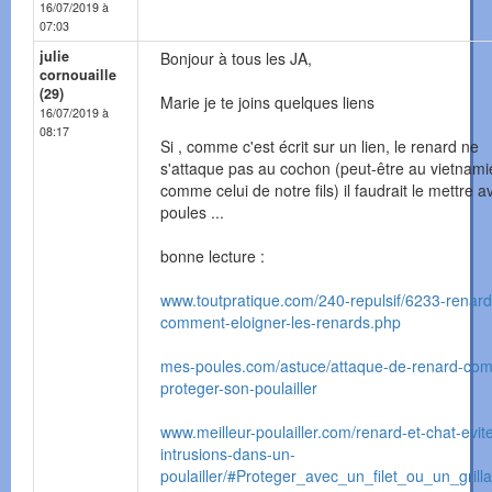
16/07/2019 à
07:03
julie
Bonjour à tous les JA,
cornouaille
(29)
Marie je te joins quelques liens
16/07/2019 à
08:17
Si , comme c'est écrit sur un lien, le renard ne
s'attaque pas au cochon (peut-être au vietnami
comme celui de notre fils) il faudrait le mettre a
poules ...
bonne lecture :
www.toutpratique.com/240-repulsif/6233-renard
comment-eloigner-les-renards.php
mes-poules.com/astuce/attaque-de-renard-co
proteger-son-poulailler
www.meilleur-poulailler.com/renard-et-chat-evite
intrusions-dans-un-
poulailler/#Proteger_avec_un_filet_ou_un_grill