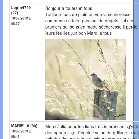
Lapin4749
Bonjour a toutes et tous .
(27)
Toujours pas de pluie en vue la sécheresse
16/07/2019 à
commence a faire pas mal de dégâts ,j'ai des
08:37
pruniers qui sons en mode sécheresse il perde 
leurs feuilles ,un bon Mardi a tous
MARIE 18 (80)
Merci Julie,pour tes liens très intéressants,j'y ai
16/07/2019 à
des appareils,et l'électrification du grillage,je va
09:46
acheter des piquets a plusieurs crans pour pass