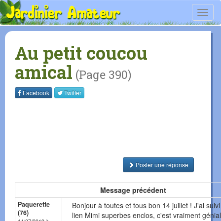
Toggl
navig
Au petit coucou
amical
(Page 390)
Facebook
Twitter
Poster une réponse
Message précédent
Paquerette
Bonjour à toutes et tous bon 14 juillet ! J'ai suivi
(76)
lien Mimi superbes enclos, c'est vraiment génial