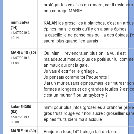
protéger tes volailles du renard, car il reviendra
bon courage MARIE
mimicalva
KALAN les groseilles à blanches, c'est un arbus
(14)
épines mais je crois qu'il y en a sans épines
14/07/2019 à
la caseille je ne pense pas qu'il a des épines, j'
10:14
saurai plus quand j'en aurais
MARIE 18 (80)
Oui Mimi il reviendra,en plus on l'a vu, il est
14/07/2019 à
malade,tout miteux, plus de poils sur lui,comme
11:04
animaux qui ont la gale.
Je vais électrifier le grillage ..
Je pensais comme toi Paquerette !
J'ai un murier,sans épines,mais les "mures" son
formes allongées,et de grandes feuilles ? est c
c'est un murier ? ou un tayberry ?
kalan54350
mimi pour plus infos :groseilles à branche (épin
(53)
gros fruits rouge voir noir sucré : groseillier san
15/07/2019 à
épines fruits idem mais acidulé
09:00
MARIE 18 (80)
Bonjour a tous,14° frais,ça fait du bien.