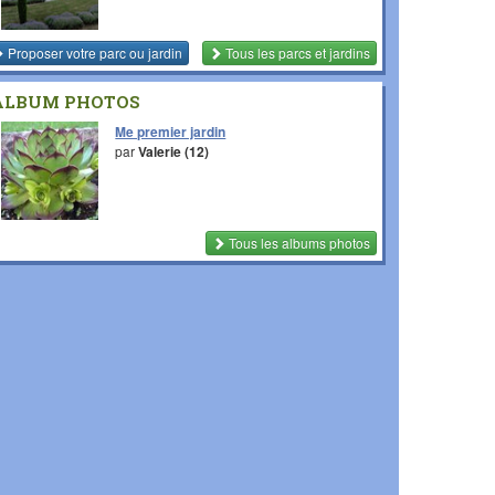
Proposer votre parc ou jardin
Tous les parcs et jardins
ALBUM PHOTOS
Me premier jardin
par
Valerie (12)
Tous les albums photos