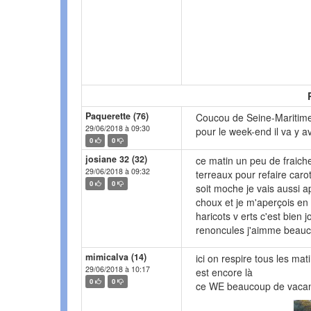
Paquerette (76)
Coucou de Seine-Maritime 
29/06/2018 à 09:30
pour le week-end il va y a
0
0
josiane 32 (32)
ce matin un peu de fraich
29/06/2018 à 09:32
terreaux pour refaire caro
0
0
soit moche je vais aussi a
choux et je m'aperçois en 
haricots v erts c'est bien 
renoncules j'aimme beauc
mimicalva (14)
ici on respire tous les ma
29/06/2018 à 10:17
est encore là
0
0
ce WE beaucoup de vacanc