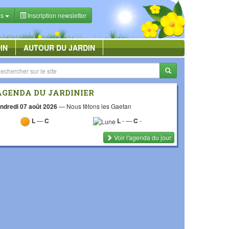
es
Inscription newsletter
IN
AUTOUR DU JARDIN
AGENDA DU JARDINIER
ndredi 07 août 2026
—
Nous fêtons les Gaetan
L
—
C
L
-
—
C
-
Voir l'agenda du jour