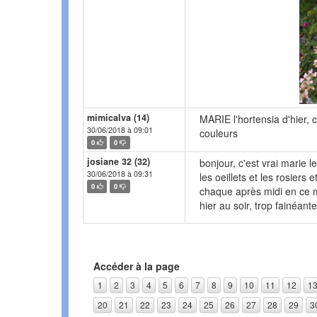
mimicalva (14)
MARIE l'hortensia d'hier, c'
30/06/2018 à 09:01
couleurs
0
0
josiane 32 (32)
bonjour, c'est vrai marie l
30/06/2018 à 09:31
les oeillets et les rosiers 
0
0
chaque après midi en ce mo
hier au soir, trop fainéan
Accéder à la page
1
2
3
4
5
6
7
8
9
10
11
12
1
20
21
22
23
24
25
26
27
28
29
3