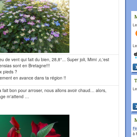
L
L
 vent qui fait du bien, 28,8°... Super joli, Mimi ,c,'est
ensias sont en Bretagne!!!
x pieds ?
rement en avance dans ta région !!
L
a fait bon pour arroser, nous allons avoir chaud… alors,
bage m'attend …
Fê
à