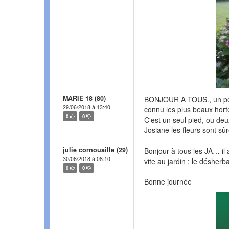
MARIE 18 (80)
BONJOUR A TOUS., un peu de
29/06/2018 à 13:40
connu les plus beaux hort
0
0
C'est un seul pied, ou deu
Josiane les fleurs sont sû
julie cornouaille (29)
Bonjour à tous les JA… il 
30/06/2018 à 08:10
vite au jardin : le désher
0
0
Bonne journée