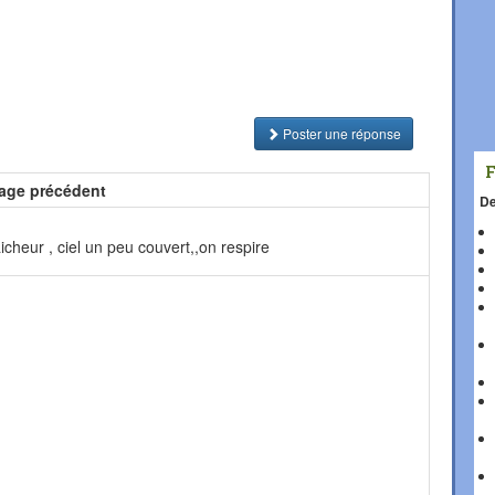
Poster une réponse
age précédent
De
icheur , ciel un peu couvert,,on respire