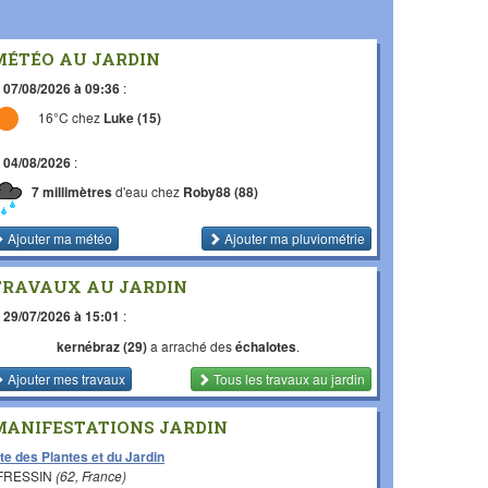
MÉTÉO AU JARDIN
e
07/08/2026 à 09:36
:
16°C chez
Luke (15)
e
04/08/2026
:
7 millimètres
d'eau chez
Roby88 (88)
Ajouter ma météo
Ajouter ma pluviométrie
TRAVAUX AU JARDIN
e
29/07/2026 à 15:01
:
kernébraz (29)
a arraché des
échalotes
.
Ajouter mes travaux
Tous les travaux
au jardin
MANIFESTATIONS JARDIN
te des Plantes et du Jardin
 FRESSIN
(62, France)