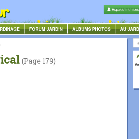
Espace membr
RDINAGE
FORUM
JARDIN
ALBUMS
PHOTOS
AU JARD
9
ical
(Page 179)
Ve