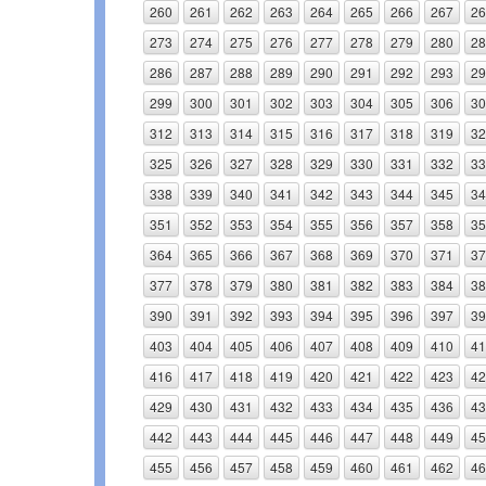
260
261
262
263
264
265
266
267
26
273
274
275
276
277
278
279
280
28
286
287
288
289
290
291
292
293
29
299
300
301
302
303
304
305
306
30
312
313
314
315
316
317
318
319
32
325
326
327
328
329
330
331
332
33
338
339
340
341
342
343
344
345
34
351
352
353
354
355
356
357
358
35
364
365
366
367
368
369
370
371
37
377
378
379
380
381
382
383
384
38
390
391
392
393
394
395
396
397
39
403
404
405
406
407
408
409
410
41
416
417
418
419
420
421
422
423
42
429
430
431
432
433
434
435
436
43
442
443
444
445
446
447
448
449
45
455
456
457
458
459
460
461
462
46