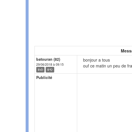
Mess
batouran (82)
bonjour a tous
29/06/2018 à 09:15
ouf ce matin un peu de fra
0
0
Publicité