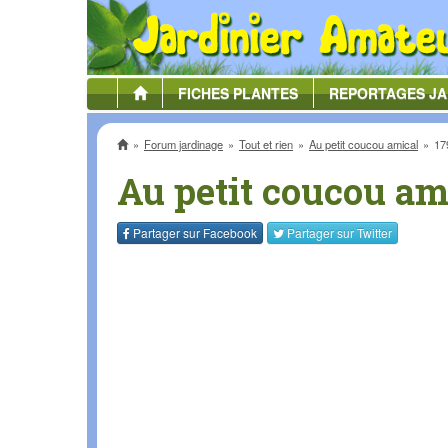
FICHES
PLANTES
REPORTAGES
JA
Accueil
Forum jardinage
Tout et rien
Au petit coucou amical
17
Au petit coucou am
Partager sur
Facebook
Partager sur
Twitter