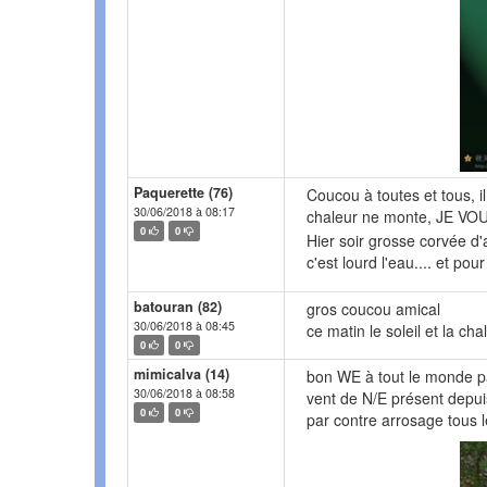
Paquerette (76)
Coucou à toutes et tous, il 
30/06/2018 à 08:17
chaleur ne monte, JE 
0
0
Hier soir grosse corvée d
c'est lourd l'eau.... et pou
batouran (82)
gros coucou amical
30/06/2018 à 08:45
ce matin le soleil et la ch
0
0
mimicalva (14)
bon WE à tout le monde pa
30/06/2018 à 08:58
vent de N/E présent depu
0
0
par contre arrosage tous l