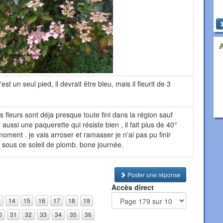
est un seul pied, il devrait être bleu, mais il fleurit de 3
es fleurs sont déja presque toute fini dans la région sauf
et aussi une paquerette qui résiste bien , il fait plus de 40°
ment . je vais arroser et ramasser je n'ai pas pu finir
te sous ce soleil de plomb. bone journée.
Poster une réponse
Accès direct
3
14
15
16
17
18
19
0
31
32
33
34
35
36