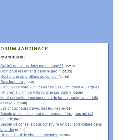
FORUM JARDINAGE
rniers sujets :
Qui fait des trous dans ma pelouse??
(15:13)
Coin pour les enfants dans le jardin
(09:33)
Recherche de greffons de cerisier
(00:46)
Rats taupiers
(05/08)
5 et 6 Novembre 2011 : Fééries Des Orchidées À Liergues
(Rhone) à 5 km de Villefranche sur Saône
(05/08)
Monte-escalier dans ma pente de jardin, quelqu'un a déjà
essayé ?
(05/08)
Les choux fleurs q'avec des feuilles
(04/08)
Besoin de conseils pour un amandier ferragnes qui est
malade
(04/08)
Besoin de conseils pour construire un petit abri voiture dans
le jardin
(03/08)
Un petit bout de chemin ensemble
(01/08)