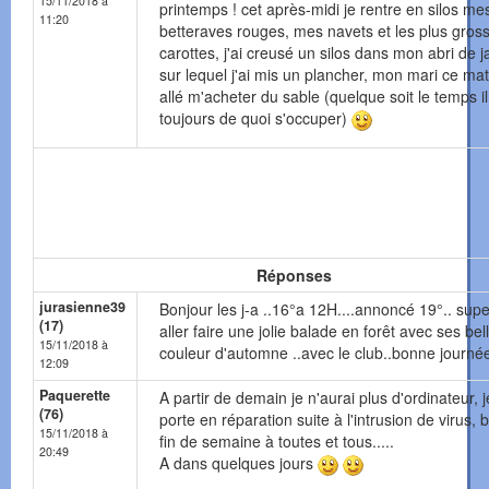
15/11/2018 à
printemps ! cet après-midi je rentre en silos me
11:20
betteraves rouges, mes navets et les plus gros
carottes, j'ai creusé un silos dans mon abri de j
sur lequel j'ai mis un plancher, mon mari ce mat
allé m'acheter du sable (quelque soit le temps il
toujours de quoi s'occuper)
Réponses
jurasienne39
Bonjour les j-a ..16°a 12H....annoncé 19°.. sup
(17)
aller faire une jolie balade en forêt avec ses bel
15/11/2018 à
couleur d'automne ..avec le club..bonne journée
12:09
Paquerette
A partir de demain je n'aurai plus d'ordinateur, j
(76)
porte en réparation suite à l'intrusion de virus,
15/11/2018 à
fin de semaine à toutes et tous.....
20:49
A dans quelques jours