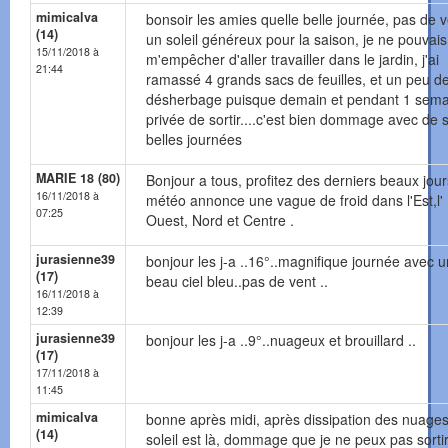
mimicalva
bonsoir les amies quelle belle journée, pas de v
(14)
un soleil généreux pour la saison, je ne pouvai
15/11/2018 à
m'empêcher d'aller travailler dans le jardin, j'ai
21:44
ramassé 4 grands sacs de feuilles, et un peu d
désherbage puisque demain et pendant 1 sema
privée de sortir....c'est bien dommage avec de s
belles journées
MARIE 18 (80)
Bonjour a tous, profitez des derniers beaux jour
16/11/2018 à
météo annonce une vague de froid dans l'Est,l'
07:25
Ouest, Nord et Centre .
jurasienne39
bonjour les j-a ..16°..magnifique journée avec u
(17)
beau ciel bleu..pas de vent ..
16/11/2018 à
12:39
jurasienne39
bonjour les j-a ..9°..nuageux et brouillard ..
(17)
17/11/2018 à
11:45
mimicalva
bonne après midi, après dissipation des nuages
(14)
soleil est là, dommage que je ne peux pas sortir,