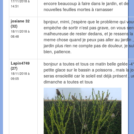
17/11/2018 à
encore beaucoup à faire dans le jardin, et de
14:51
nouvelles feuilles mortes à ramasser
josiane 32
bpnjour, mimi, j'espère que le problème qui vou
(32)
empèche de sortir n'est pas grave, on vous sent
18/11/2018 à
malheureuse de rester dedans, et je ressens la
08:48
meme chose quand je peux pas aller au jardin ,
jardin plus rien ne compte pas de douleur, je su
bien, patience.
Lapin4749
bonjour a toutes et tous ce matin belle gelée -4
(27)
petite glace sur le bassin a poissons , mais la j
18/11/2018 à
seras ensoleillé car le soleil est déjà présent , 
09:05
dimanche a toutes et tous