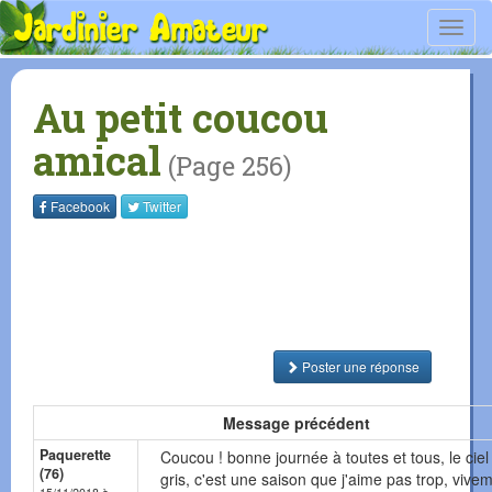
Toggl
navig
Au petit coucou
amical
(Page 256)
Facebook
Twitter
Poster une réponse
Message précédent
Paquerette
Coucou ! bonne journée à toutes et tous, le ciel
(76)
gris, c'est une saison que j'aime pas trop, vivem