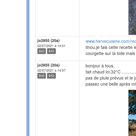
jo2855 (20a)
www.hervecuisine.com/rec
02/07/2021 à 14:01
tinou,je fais cette recette
0
0
courgette sur la toile mais
jo2855 (20a)
bonjour à tous,
02/07/2021 à 14:07
fait chaud ici,32°C .............
0
0
pas de pluie prévue et le ja
passez une belle après mi