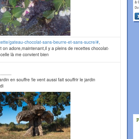
à
Du
ette/gateau-chocolat-sans-beurre-et-sans-sucre/#
,
 et on adore,maintenant,il y a pleins de recettes chocolat-
 celle là me convient bien
........
rdin en souffre !le vent aussi fait souffrir le jardin
di