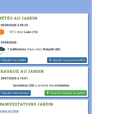
MÉTÉO AU JARDIN
e
06/08/2026 à 09:24
:
18°C chez
Luke (15)
e
04/08/2026
:
7 millimètres
d'eau chez
Roby88 (88)
Ajouter ma météo
Ajouter ma pluviométrie
TRAVAUX AU JARDIN
e
29/07/2026 à 15:01
:
kernébraz (29)
a arraché des
échalotes
.
Ajouter mes travaux
Tous les travaux
au jardin
MANIFESTATIONS JARDIN
antes en Fête