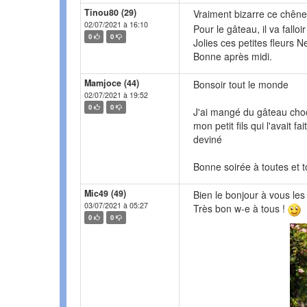
Tinou80 (29)
Vraiment bizarre ce chêne
02/07/2021 à 16:10
Pour le gâteau, il va falloi
0
0
Jolies ces petites fleurs N
Bonne après midi.
Mamjoce (44)
Bonsoir tout le monde
02/07/2021 à 19:52
0
0
J'ai mangé du gâteau choc
mon petit fils qui l'avait fa
deviné
Bonne soirée à toutes et 
Mic49 (49)
Bien le bonjour à vous les
03/07/2021 à 05:27
Très bon w-e à tous !
0
0