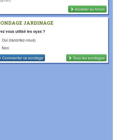
(31/07)
Accéder au forum
SONDAGE JARDINAGE
ez vous utilisé les oyas ?
Oui (racontez-nous)
Non
Commenter
ce sondage
Tous les sondages