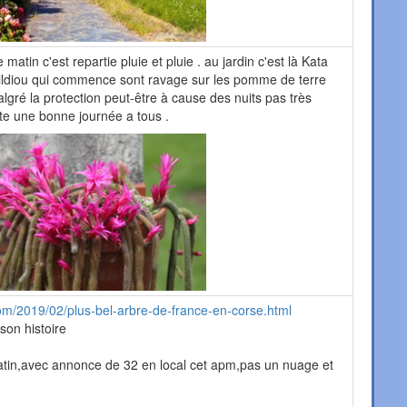
matin c'est repartie pluie et pluie . au jardin c'est là Kata
 mildiou qui commence sont ravage sur les pomme de terre
lgré la protection peut-être à cause des nuits pas très
te une bonne journée a tous .
com/2019/02/plus-bel-arbre-de-france-en-corse.html
son histoire
atin,avec annonce de 32 en local cet apm,pas un nuage et