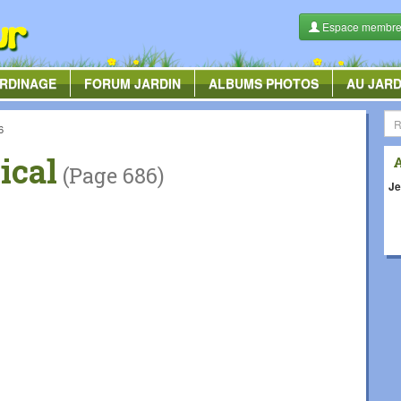
Espace membr
RDINAGE
FORUM
JARDIN
ALBUMS
PHOTOS
AU JARD
6
ical
(Page 686)
Je