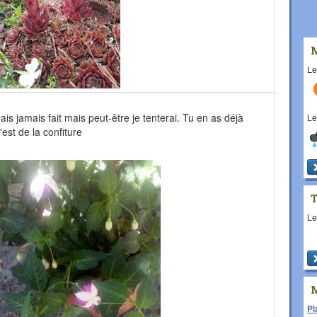
L
is jamais fait mais peut-être je tenterai. Tu en as déjà
L
'est de la confiture
L
Pl