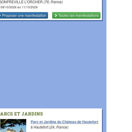
 GONFREVILLE L'ORCHER
(76, France)
 09/10/2026 au 11/10/2026
Proposer une manifestation
Toutes les manifestations
PARCS ET JARDINS
Parc et Jardins du Château de Hautefort
à Hautefort
(24, France)