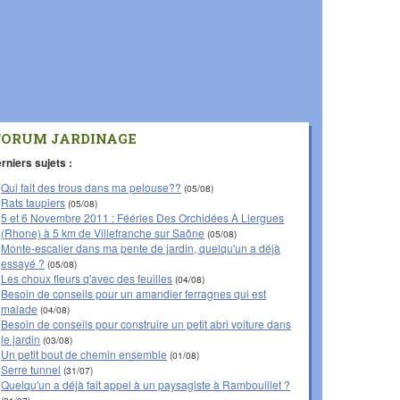
FORUM JARDINAGE
rniers sujets :
Qui fait des trous dans ma pelouse??
(05/08)
Rats taupiers
(05/08)
5 et 6 Novembre 2011 : Fééries Des Orchidées À Liergues
(Rhone) à 5 km de Villefranche sur Saône
(05/08)
Monte-escalier dans ma pente de jardin, quelqu'un a déjà
essayé ?
(05/08)
Les choux fleurs q'avec des feuilles
(04/08)
Besoin de conseils pour un amandier ferragnes qui est
malade
(04/08)
Besoin de conseils pour construire un petit abri voiture dans
le jardin
(03/08)
Un petit bout de chemin ensemble
(01/08)
Serre tunnel
(31/07)
Quelqu'un a déjà fait appel à un paysagiste à Rambouillet ?