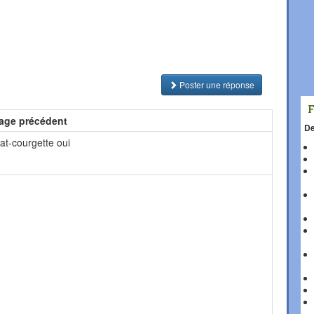
Poster une réponse
age précédent
De
at-courgette oui