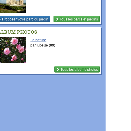
Proposer votre parc ou jardin
Tous les parcs et jardins
ALBUM PHOTOS
La nature
par
jubette (09)
Tous les albums photos