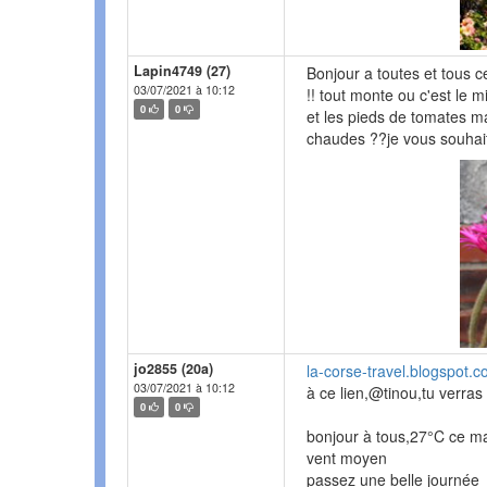
Lapin4749 (27)
Bonjour a toutes et tous ce 
03/07/2021 à 10:12
!! tout monte ou c'est le
0
0
et les pieds de tomates ma
chaudes ??je vous souhai
jo2855 (20a)
la-corse-travel.blogspot.
03/07/2021 à 10:12
à ce lien,@tinou,tu verras 
0
0
bonjour à tous,27°C ce m
vent moyen
passez une belle journée