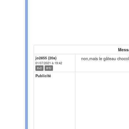
Mess
jo2855 (20a)
non,mais le gâteau chocol
01/07/2021 à 19:42
0
0
Publicité