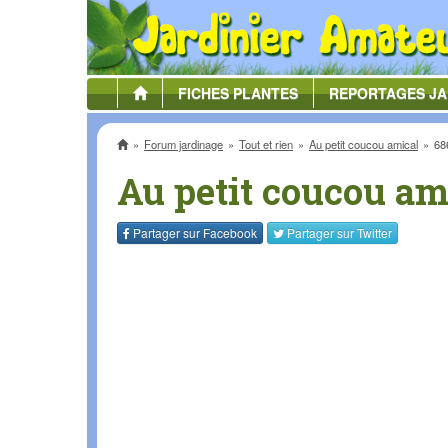
FICHES
PLANTES
REPORTAGES
JA
Accueil
Forum jardinage
Tout et rien
Au petit coucou amical
68
Au petit coucou am
Partager sur
Facebook
Partager sur
Twitter