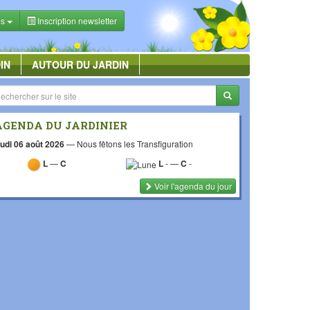
es
Inscription newsletter
IN
AUTOUR DU JARDIN
AGENDA DU JARDINIER
udi 06 août 2026
—
Nous fêtons les Transfiguration
L
—
C
L
-
—
C
-
Voir l'agenda du jour