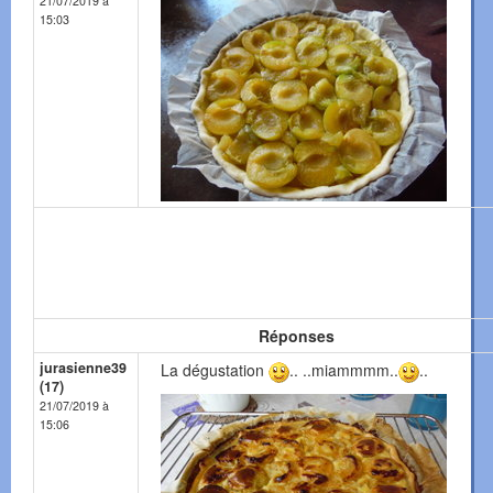
21/07/2019 à
15:03
Réponses
jurasienne39
La dégustation
.. ..miammmm..
..
(17)
21/07/2019 à
15:06