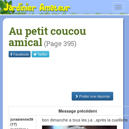
Toggl
navig
Au petit coucou
amical
(Page 395)
Facebook
Twitter
Poster une réponse
Message précédent
jurasienne39
bon dimanche a tous les j-a ..après la cueillette 
(17)