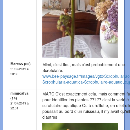
Marc65 (65)
Mimi, c'est flou, mais c'est probablement une
21/07/2019 à
Scrofulaire.
20:30
www.bee-paysage.fr/images/vgtx/Scrophulariac
Scrophularia-aquatica-Scrophulaire-aquatique.j
mimicalva
MARC C'est exactement cela, mais comment fai
(14)
pour identifier les plantes ????? c'est la variété
21/07/2019 à
scrofulaire aquatique Ou à oreillette, en effet ell
22:31
poussait au bord d'un ruisseau, il n'y avait qu'el
d'autres