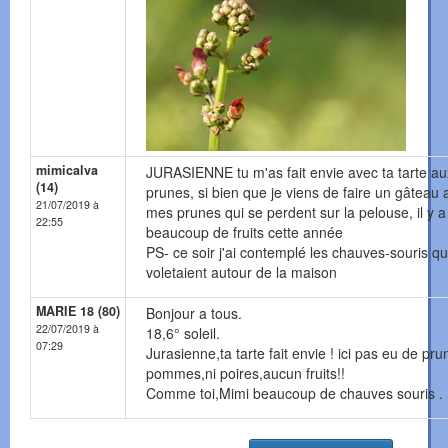
mimicalva
JURASIENNE tu m'as fait envie avec ta tarte au
(14)
prunes, si bien que je viens de faire un gâteau 
21/07/2019 à
mes prunes qui se perdent sur la pelouse, il y a
22:55
beaucoup de fruits cette année
PS- ce soir j'ai contemplé les chauves-souris qu
voletaient autour de la maison
MARIE 18 (80)
Bonjour a tous.
22/07/2019 à
18,6° soleil.
07:29
Jurasienne,ta tarte fait envie ! ici pas eu de pru
pommes,ni poires,aucun fruits!!
Comme toi,Mimi beaucoup de chauves souris .