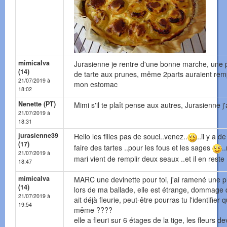
mimicalva
Jurasienne je rentre d'une bonne marche, une 
(14)
de tarte aux prunes, même 2parts auraient remp
21/07/2019 à
mon estomac
18:02
Nenette (PT)
Mimi s'il te plaît pense aux autres, Jurasienne j'
21/07/2019 à
18:31
jurasienne39
Hello les filles pas de souci..venez..
..il y a d
(17)
faire des tartes ..pour les fous et les sages
.
21/07/2019 à
mari vient de remplir deux seaux ..et il en reste 
18:47
mimicalva
MARC une devinette pour toi, j'ai ramené une p
(14)
lors de ma ballade, elle est étrange, dommage q
21/07/2019 à
ait déjà fleurie, peut-être pourras tu l'identifier
19:54
même ????
elle a fleuri sur 6 étages de la tige, les fleurs d