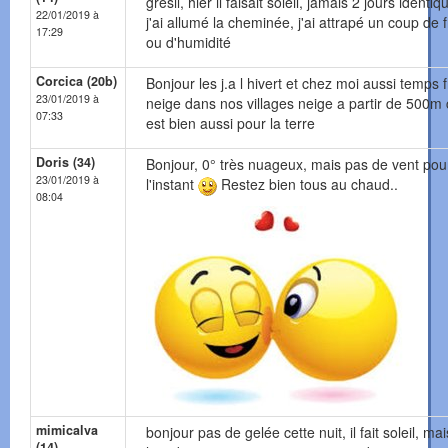
grésil, hier il faisait soleil, jamais 2 jours identiq
22/01/2019 à
j'ai allumé la cheminée, j'ai attrapé un coup de f
17:29
ou d'humidité
Corcica (20b)
Bonjour les j.a l hivert et chez moi aussi temps f
23/01/2019 à
neige dans nos villages neige a partir de 500m 
07:33
est bien aussi pour la terre
Doris (34)
Bonjour, 0° très nuageux, mais pas de vent pou
23/01/2019 à
l'instant
Restez bien tous au chaud..
08:04
mimicalva
bonjour pas de gelée cette nuit, il fait soleil, ma
(14)