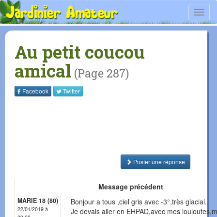
Toggl
navig
Au petit coucou
amical
(Page 287)
Facebook
Twitter
Poster une réponse
Message précédent
MARIE 18 (80)
Bonjour a tous ,ciel gris avec -3°,très glacial..
22/01/2019 à
Je devais aller en EHPAD,avec mes louloutes,m