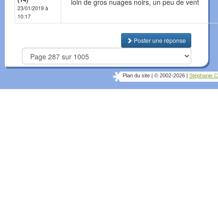
loin de gros nuages noirs, un peu de vent
23/01/2019 à
10:17
Poster une réponse
Plan du site
|
© 2002-2026
|
Stéphanie C