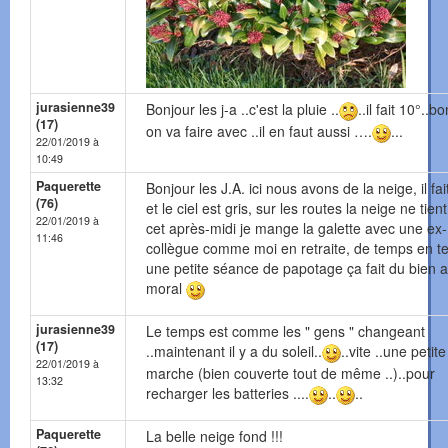
jurasienne39
Bonjour les j-a ..c'est la pluie ..
..il fait 10°..b
(17)
on va faire avec ..il en faut aussi ….
...
22/01/2019 à
10:49
Paquerette
Bonjour les J.A. ici nous avons de la neige, il fa
(76)
et le ciel est gris, sur les routes la neige ne tien
22/01/2019 à
cet après-midi je mange la galette avec une ex-
11:46
collègue comme moi en retraite, de temps en 
une petite séance de papotage ça fait du bien 
moral
jurasienne39
Le temps est comme les " gens " changeant
(17)
..maintenant il y a du soleil..
..vite ..une petite
22/01/2019 à
marche (bien couverte tout de même ..)..pour
13:32
recharger les batteries ....
..
..
Paquerette
La belle neige fond !!!