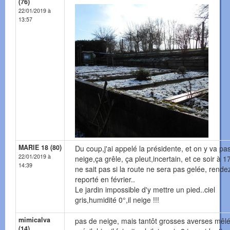
(76)
22/01/2019 à
13:57
MARIE 18 (80)
Du coup,j'ai appelé la présidente, et on y va pa
22/01/2019 à
neige,ça grêle, ça pleut,incertain, et ce soir à 1
14:39
ne sait pas si la route ne sera pas gelée, rende
reporté en février..
Le jardin impossible d'y mettre un pied..ciel
gris,humidité 0°,il neige !!!
mimicalva
pas de neige, mais tantôt grosses averses mêl
(14)