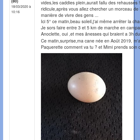
(80)
vides,les caddies plein,aurait fallu des rehausse
18/03/2020 à
ridicule,après vous allez chercher un morceau de b
10:16
manière de vivre des gens ...
Ici 5° ce matin,beau soleil,j'ai même arrêter la ch
Je sors faire entre 3 et 5 km de marche en campag
Anoclette, oui ,et mes ânesses qui braient a 3h d
Ce matin,surprise,ma cane née en Août 2019, m'a f
Paquerette comment va tu ? et Mimi prends soin de