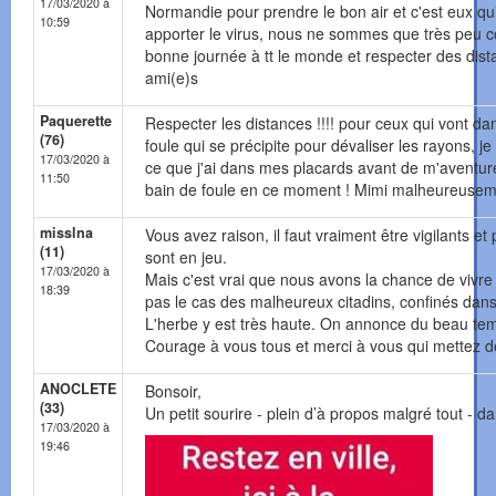
17/03/2020 à
Normandie pour prendre le bon air et c'est eux qu
10:59
apporter le virus, nous ne sommes que très peu c
bonne journée à tt le monde et respecter des dis
ami(e)s
Paquerette
Respecter les distances !!!! pour ceux qui vont dan
(76)
foule qui se précipite pour dévaliser les rayons, j
17/03/2020 à
ce que j'ai dans mes placards avant de m'aventure
11:50
bain de foule en ce moment ! Mimi malheureuseme
misslna
Vous avez raison, il faut vraiment être vigilants et
(11)
sont en jeu.
17/03/2020 à
Mais c'est vrai que nous avons la chance de vivre 
18:39
pas le cas des malheureux citadins, confinés dan
L'herbe y est très haute. On annonce du beau temps
Courage à vous tous et merci à vous qui mettez de
ANOCLETE
Bonsoir,
(33)
Un petit sourire - plein d’à propos malgré tout - d
17/03/2020 à
19:46