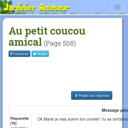
Toggl
navig
Au petit coucou
amical
(Page 508)
Facebook
Twitter
Poster une réponse
Message pré
Paquerette
Ok Marie je vais suivre ton conseil ! tu as certain
(76)