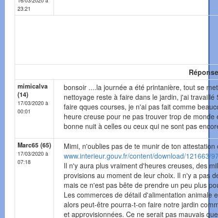
16/03/2020 à
23:21
Répons
mimicalva
bonsoir ....la journée a été printanière, tout se m
(14)
nettoyage reste à faire dans le jardin, j'ai travaill
17/03/2020 à
faire qques courses, je n'ai pas fait comme beauco
00:01
heure creuse pour ne pas trouver trop de monde 
bonne nuit à celles ou ceux qui ne sont pas enco
Marc65 (65)
Mimi, n'oublies pas de te munir de ton attestatio
17/03/2020 à
www.interieur.gouv.fr/content/download/121663/9
07:18
Il n'y aura plus vraiment d'heures creuses, des mill
provisions au moment de leur choix. Il n'y a pas de
mais ce n'est pas bête de prendre un peu plus po
Les commerces de détail d'alimentation animale et 
alors peut-être pourra-t-on faire notre jardin com
et approvisionnées. Ce ne serait pas mauvais que l