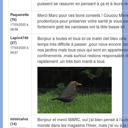
puissent se rassurer en pensant à ça et à leurs ré
Paquerette
Merci Marc pour ces bons conseils ! Coucou Mimica
(76)
prudent(e)s pour préserver votre santé je vous sou
17/03/2020 à
fortement gelé les narcisses ont la tête basse lol
08:58
Lapin4749
Bonjour a toutes et tous ici ce matin ciel bleu ce
(27)
temps très difficile à passer ,pour nous encore 
17/03/2020 à
nos jardins mais tous ceux qui sont en appartemen
09:57
confinements ,mais surtout restons responsabl
rapidement .un très bon mardi a tous
mimicalva
Bonjour et merci MARC, oui j'ai bien pensé à l'aut
(14)
monde dans les magasins l'hiver, mais j'ai vu à l