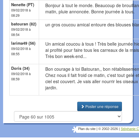
Nenette (PT)
Bonjour à tout le monde. Beaucoup de brouillar
09/02/2018 à
matin, pluie annoncée. Bonne journée à tous.
08:29
batouran (82)
un gros coucou amical entoure des blouses bl
09/02/2018 à
08:54
larima49 (56)
Un amical coucou à tous ! Très belle journée hie
09/02/2018 à
ai profité pour faire tous les carreaux de la mai
08:55
Très bon week-end...
Doris (34)
Bon courage à toi Batouran,, bon rétablissemen
09/02/2018 à
Chez nous il fait froid ce matin, c'est tout gelé et
08:59
ciel est couvert. Je vais aller nourrir les oiseaux
jardin.
Poster une réponse
Plan du site
|
© 2002-2026
|
Stéphanie C