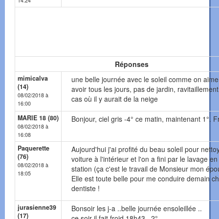
14:24
Réponses
mimicalva
une belle journée avec le soleil comme on aimer
(14)
avoir tous les jours, pas de jardin, ravitaillemen
08/02/2018 à
cas où il y aurait de la neige
16:00
MARIE 18 (80)
Bonjour, ciel gris -4° ce matin, maintenant 1°. Fr
08/02/2018 à
16:08
Paquerette
Aujourd'hui j'ai profité du beau soleil pour netto
(76)
voiture à l'intérieur et l'on a fini par le lavage en
08/02/2018 à
station (ça c'est le travail de Monsieur mon épo
18:05
Elle est toute belle pour me conduire demain ch
dentiste !
jurasienne39
Bonsoir les j-a ..belle journée ensoleillée ..
(17)
ce soir il fait froid 18h43 ..2°..