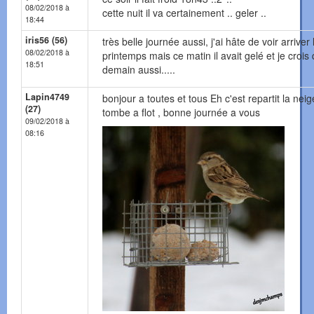
08/02/2018 à
cette nuit il va certainement .. geler ..
18:44
iris56 (56)
très belle journée aussi, j'ai hâte de voir arriver 
08/02/2018 à
printemps mais ce matin il avait gelé et je crois
18:51
demain aussi.....
Lapin4749
bonjour a toutes et tous Eh c'est repartit la neig
(27)
tombe a flot , bonne journée a vous
09/02/2018 à
08:16