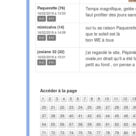
Paquerette (76)
Temps magnifique, gelée matin
16/02/2019 à 13:53
faut profiter des jours sa
0
0
mimicalva (14)
oui tu as raison Paquerett
16/02/2019 à 14:09
que le soleil est là
0
0
bon WE à tous
josiane 32 (32)
j'ai regardé le site, Pépin
16/02/2019 à 15:01
ovale,on dirait qu'il a été
0
0
petit au fond , on pense a
Accéder à la page
1
2
3
4
5
6
7
8
9
10
11
12
1
20
21
22
23
24
25
26
27
28
29
3
37
38
39
40
41
42
43
44
45
46
4
54
55
56
57
58
59
60
61
62
63
6
71
72
73
74
75
76
77
78
79
80
8