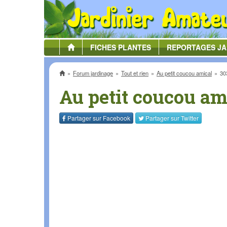
FICHES
PLANTES
REPORTAGES
JA
Accueil
Forum jardinage
Tout et rien
Au petit coucou amical
30
Au petit coucou am
Partager sur
Facebook
Partager sur
Twitter