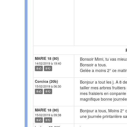
MARIE 18 (80)
Bonsoir Mimi, tu vas mieu
14/02/2019 à 19:40
Bonsoir a tous.
0
0
Gelée a moins 2° ce matin 
Corcica (20b)
Bonjour a tout les j. A 8 
15/02/2019 à 06:30
tailler mes arbres fruitie
0
0
mes fraisiers en conpanie 
magnifique bonne journée 
MARIE 18 (80)
Bonjour a tous, Moins 2° c
15/02/2019 à 09:38
une journée printanière sa
0
0