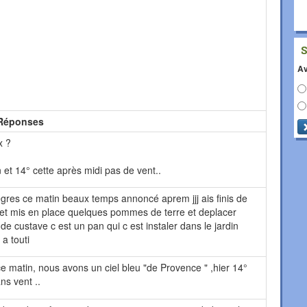
Av
Réponses
x ?
et 14° cette après midi pas de vent..
degres ce matin beaux temps annoncé aprem jjj ais finis de
rs et mis en place quelques pommes de terre et deplacer
de custave c est un pan qui c est instaler dans le jardin
a touti
e matin, nous avons un ciel bleu "de Provence " ,hier 14°
ns vent ..