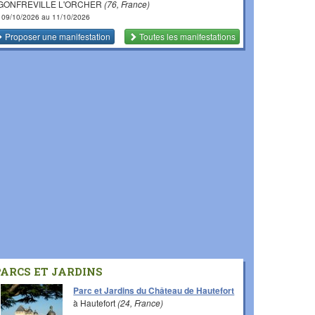
 GONFREVILLE L'ORCHER
(76, France)
 09/10/2026 au 11/10/2026
Proposer une manifestation
Toutes les manifestations
PARCS ET JARDINS
Parc et Jardins du Château de Hautefort
à Hautefort
(24, France)