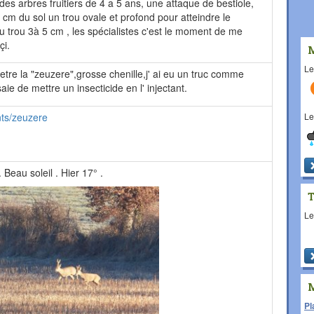
des arbres fruitiers de 4 a 5 ans, une attaque de bestiole,
 cm du sol un trou ovale et profond pour atteindre le
u trou 3à 5 cm , les spécialistes c'est le moment de me
çi.
L
 etre la "zeuzere",grosse chenille,j' ai eu un truc comme
ie de mettre un insecticide en l' injectant.
L
nts/zeuzere
 Beau soleil . Hier 17° .
L
Pl