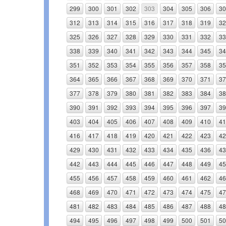
299
300
301
302
303
304
305
306
30
312
313
314
315
316
317
318
319
32
325
326
327
328
329
330
331
332
33
338
339
340
341
342
343
344
345
34
351
352
353
354
355
356
357
358
35
364
365
366
367
368
369
370
371
37
377
378
379
380
381
382
383
384
38
390
391
392
393
394
395
396
397
39
403
404
405
406
407
408
409
410
41
416
417
418
419
420
421
422
423
42
429
430
431
432
433
434
435
436
43
442
443
444
445
446
447
448
449
45
455
456
457
458
459
460
461
462
46
468
469
470
471
472
473
474
475
47
481
482
483
484
485
486
487
488
48
494
495
496
497
498
499
500
501
50