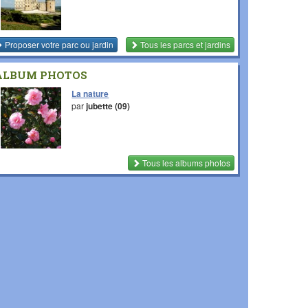
Proposer votre parc ou jardin
Tous les parcs et jardins
ALBUM PHOTOS
La nature
par
jubette (09)
Tous les albums photos