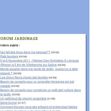
FORUM JARDINAGE
rniers sujets :
Qui fait des trous dans ma pelouse??
(05/08)
Rats taupiers
(05/08)
5 et 6 Novembre 2011 : Fééries Des Orchidées À Liergues
(Rhone) à 5 km de Villefranche sur Saône
(05/08)
Monte-escalier dans ma pente de jardin, quelqu'un a déjà
essayé ?
(05/08)
Les choux fleurs q'avec des feuilles
(04/08)
Besoin de conseils pour un amandier ferragnes qui est
malade
(04/08)
Besoin de conseils pour construire un petit abri voiture dans
le jardin
(03/08)
Un petit bout de chemin ensemble
(01/08)
Serre tunnel
(31/07)
Comment trouvez-vous des artisans et entreprises fiables
pour faire des travaux de rénovation ?