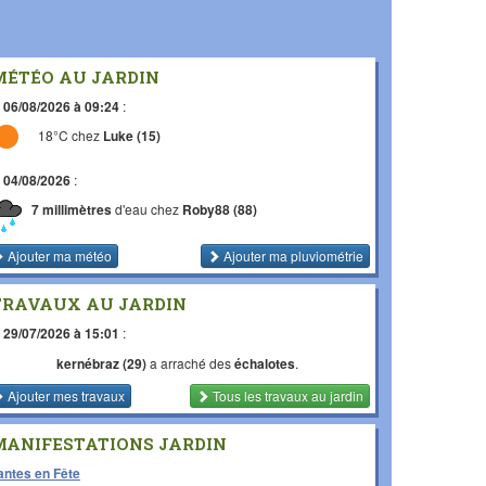
MÉTÉO AU JARDIN
e
06/08/2026 à 09:24
:
18°C chez
Luke (15)
e
04/08/2026
:
7 millimètres
d'eau chez
Roby88 (88)
Ajouter ma météo
Ajouter ma pluviométrie
TRAVAUX AU JARDIN
e
29/07/2026 à 15:01
:
kernébraz (29)
a arraché des
échalotes
.
Ajouter mes travaux
Tous les travaux
au jardin
MANIFESTATIONS JARDIN
antes en Fête