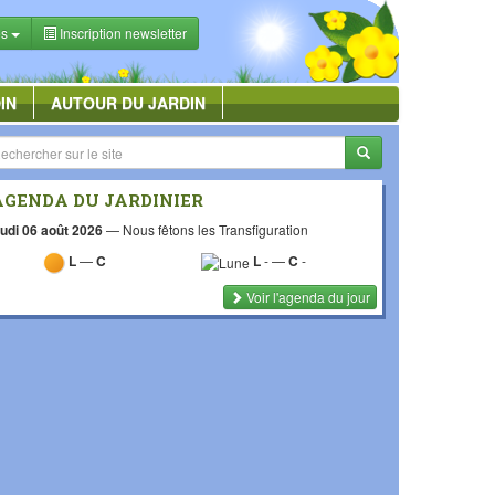
es
Inscription newsletter
IN
AUTOUR DU JARDIN
AGENDA DU JARDINIER
udi 06 août 2026
—
Nous fêtons les Transfiguration
L
—
C
L
-
—
C
-
Voir l'agenda du jour