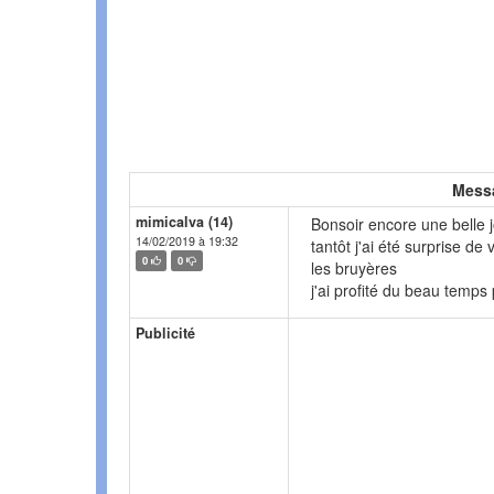
Mess
mimicalva (14)
Bonsoir encore une belle j
14/02/2019 à 19:32
tantôt j'ai été surprise de 
0
0
les bruyères
j'ai profité du beau temps 
Publicité