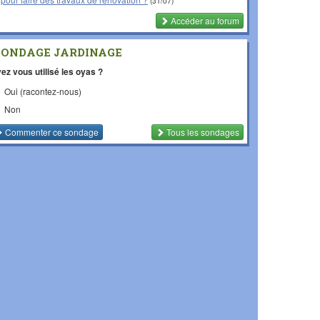
(31/07)
Accéder au forum
SONDAGE JARDINAGE
ez vous utilisé les oyas ?
Oui (racontez-nous)
Non
Commenter
ce sondage
Tous les sondages