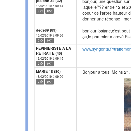
josiane 32 (32)
bonjour, une question sur 
16/02/2019 à 09:14
laquelle??? entre 12 et 20
0
0
coeur de l'arbre hauteur d
donner une réponse , mer
dede89 (89)
bonjour josiane,c'est peut
16/02/2019 à 09:36
ça,le pommier a crevé.Essa
0
0
PEPINIERISTE A LA
www.syngenta.fr/traiteme
RETRAITE (45)
16/02/2019 à 09:45
0
0
MARIE 18 (80)
Bonjour a tous, Moins 2° ..
16/02/2019 à 09:50
0
0