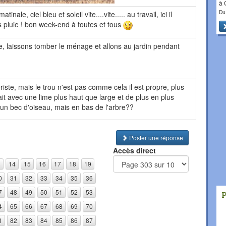
à
Du
ale, ciel bleu et soleil vite....vite..... au travail, ici il
ns pluie ! bon week-end à toutes et tous
e, laissons tomber le ménage et allons au jardin pendant
ièriste, mais le trou n'est pas comme cela il est propre, plus
 fait avec une lime plus haut que large et de plus en plus
 un bec d'oiseau, mais en bas de l'arbre??
Poster une réponse
Accès direct
3
14
15
16
17
18
19
0
31
32
33
34
35
36
7
48
49
50
51
52
53
4
65
66
67
68
69
70
1
82
83
84
85
86
87