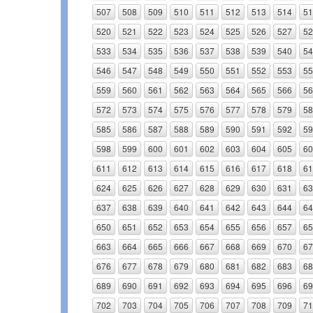
507
508
509
510
511
512
513
514
51
520
521
522
523
524
525
526
527
52
533
534
535
536
537
538
539
540
54
546
547
548
549
550
551
552
553
55
559
560
561
562
563
564
565
566
56
572
573
574
575
576
577
578
579
58
585
586
587
588
589
590
591
592
59
598
599
600
601
602
603
604
605
60
611
612
613
614
615
616
617
618
61
624
625
626
627
628
629
630
631
63
637
638
639
640
641
642
643
644
64
650
651
652
653
654
655
656
657
65
663
664
665
666
667
668
669
670
67
676
677
678
679
680
681
682
683
68
689
690
691
692
693
694
695
696
69
702
703
704
705
706
707
708
709
71