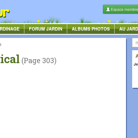
Espace membr
RDINAGE
FORUM
JARDIN
ALBUMS
PHOTOS
AU JARD
3
ical
(Page 303)
Je