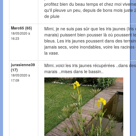
profitez bien du beau temps et chez moi viveme
qu'il pleuve un peu, depuis de bons mois juste 2
de pluie
Marc65 (65)
Mimi, je ne suis pas sûr que les iris jaunes (Iris
18/05/2020 à
marais) puissent bien pousser là où poussent tes
16:23
bleus. Les iris jaunes poussent dans des terrai
jamais secs, voire inondables, voire les racines
la vase.
jurasienne39
Mimi..voici les iris jaunes récupérées ..dans des
(17)
marais ..mises dans le bassin..
18/05/2020 à
17:09