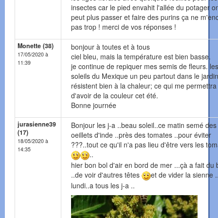
insectes car le pied envahit l'allée du potager o
peut plus passer et faire des purins ça ne m'en
pas trop ! merci de vos réponses !
Monette (38)
bonjour à toutes et à tous
17/05/2020 à
ciel bleu, mais la température est bien basse.
11:39
je continue de repiquer mes semis de fleurs. le
soleils du Mexique un peu partout dans le jardin,
résistent bien à la chaleur; ce qui me permettra
d'avoir de la couleur cet été.
Bonne journée
jurasienne39
Bonjour les j-a ..beau soleil..ce matin semé des
(17)
oeillets d'inde ..près des tomates ..pour éviter
18/05/2020 à
???..tout ce qu'il n'a pas lieu d'être vers les to
14:35
..
hier bon bol d'air en bord de mer ...çà a fait du 
..de voir d'autres têtes
et de vider la sienne .
lundi..a tous les j-a ..