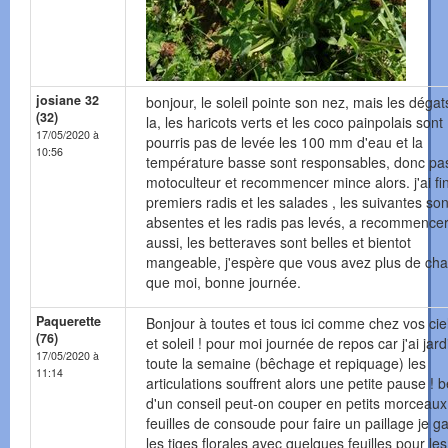
josiane 32
bonjour, le soleil pointe son nez, mais les dégat
(32)
la, les haricots verts et les coco painpolais sont
17/05/2020 à
pourris pas de levée les 100 mm d'eau et la
10:56
température basse sont responsables, donc pas
motoculteur et recommencer mince alors. j'ai fin
premiers radis et les salades , les suivantes son
absentes et les radis pas levés, a recommence
aussi, les betteraves sont belles et bientot
mangeable, j'espère que vous avez plus de ch
que moi, bonne journée.
Paquerette
Bonjour à toutes et tous ici comme chez vos cie
(76)
et soleil ! pour moi journée de repos car j'ai jar
17/05/2020 à
toute la semaine (bêchage et repiquage) les
11:14
articulations souffrent alors une petite pause ! 
d'un conseil peut-on couper en petits morceaux
feuilles de consoude pour faire un paillage je g
les tiges florales avec quelques feuilles pour les