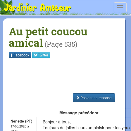
Toggl
navig
Au petit coucou
amical
(Page 535)
Facebook
Twitter
Poster une réponse
Message précédent
Nenette (PT)
Bonjour à tous,
17/05/2020 à
Toujours de jolies fleurs un plaisir pour les yeux