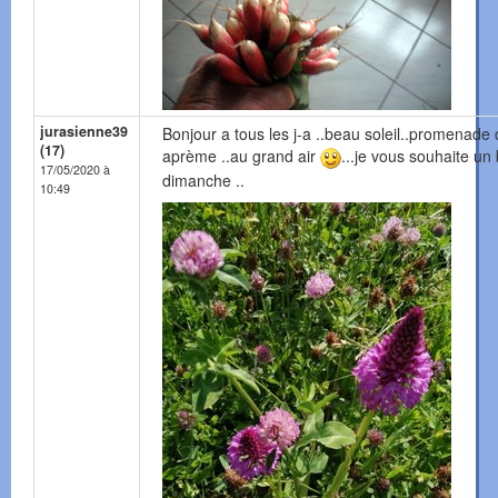
jurasienne39
Bonjour a tous les j-a ..beau soleil..promenade 
(17)
aprème ..au grand air
...je vous souhaite un
17/05/2020 à
dimanche ..
10:49