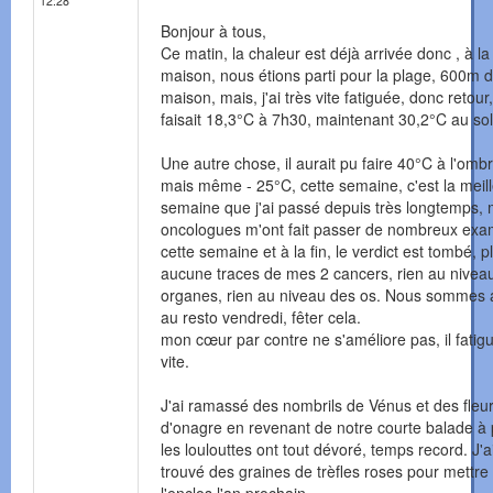
12:28
Bonjour à tous,
Ce matin, la chaleur est déjà arrivée donc , à la
maison, nous étions parti pour la plage, 600m d
maison, mais, j'ai très vite fatiguée, donc retour, 
faisait 18,3°C à 7h30, maintenant 30,2°C au sole
Une autre chose, il aurait pu faire 40°C à l'ombr
mais même - 25°C, cette semaine, c'est la meil
semaine que j'ai passé depuis très longtemps,
oncologues m'ont fait passer de nombreux ex
cette semaine et à la fin, le verdict est tombé, p
aucune traces de mes 2 cancers, rien au nivea
organes, rien au niveau des os. Nous sommes a
au resto vendredi, fêter cela.
mon cœur par contre ne s'améliore pas, il fatigu
vite.
J'ai ramassé des nombrils de Vénus et des fleu
d'onagre en revenant de notre courte balade à 
les loulouttes ont tout dévoré, temps record. J'a
trouvé des graines de trèfles roses pour mettre