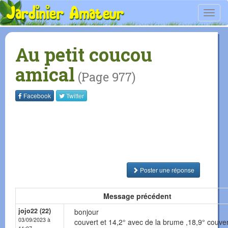
Toggl
navig
Au petit coucou
amical
(Page 977)
Facebook
Twitter
Poster une réponse
Message précédent
jojo22 (22)
bonjour
03/09/2023 à
couvert et 14,2° avec de la brume ,18,9° couvert