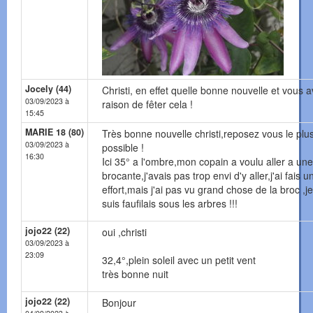
Jocely (44)
Christi, en effet quelle bonne nouvelle et vous 
03/09/2023 à
raison de fêter cela !
15:45
MARIE 18 (80)
Très bonne nouvelle christi,reposez vous le plu
03/09/2023 à
possible !
16:30
Ici 35° a l'ombre,mon copain a voulu aller a une
brocante,j'avais pas trop envi d'y aller,j'ai fais u
effort,mais j'ai pas vu grand chose de la broc ,j
suis faufilais sous les arbres !!!
jojo22 (22)
oui ,christi
03/09/2023 à
23:09
32,4°,plein soleil avec un petit vent
très bonne nuit
jojo22 (22)
Bonjour