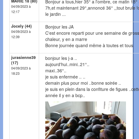
MARIE 18 (80)
Bonjour a tous,hier 35° a l'ombre, ce matin 18°
04/09/2023 à
7h,et maintenant 29°,annoncé 36° ,,tout brule 
12:17
le jardin ...
Jocely (44)
Bonjour les JA
04/09/2023 à
C'est encore reparti pour une semaine de gros
12:39
chaleur, y en a marre
Bonne journée quand même à toutes et tous
jurasienne39
bonjour les j-a ..
(17)
aujourd'hui..mini..21°..
04/09/2023 à
maxi..36°..
18:23
je suis enfermée .. ..
demain plus pour moi ..bonne soirée ..
je suis en plein dans la confiture de figues ..cet
année il y en a bcp..