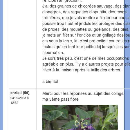
l'enclos l'an prochain.
J'ai des graines de chicorées sauvage, des pla
d'onagres, des raquettes d'opuntia, des roses
trémières, que je vais mettre à l'extérieur car, c
pousse trop haut et je dois les protéger des oi
de proies, des mouettes ou goélands, des pies,
je mets un filet sur l'enclos et un grillage desso
cm sous la terre, là, c'est protection contre les 
mulots qui en font leur petits déj lorsqu'elles so
hibernation.
Je sors très peu, c'est une de mes occupations 
agréable en plus. Il y a d'autres projets pour ell
hiver à la maison après la taille des arbres.
à bientôt
christi (56)
Merci pour les réponses au sujet des coings.
03/09/2023 à
ma 3ème passiflore
12:32