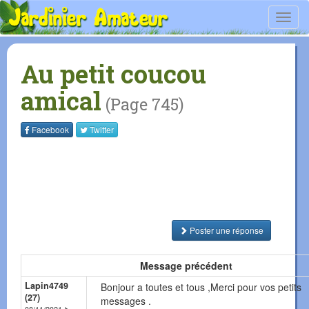
Toggl
navig
Au petit coucou
amical
(Page 745)
Facebook
Twitter
Poster une réponse
Message précédent
Lapin4749
Bonjour a toutes et tous ,Merci pour vos petits
(27)
messages .