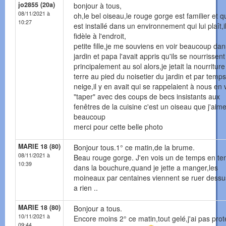
jo2855 (20a)
bonjour à tous,
08/11/2021 à
oh,le bel oiseau,le rouge gorge est familier et q
10:27
est installé dans un environnement qui lui plaît,i
fidèle à l'endroit,
petite fille,je me souviens en voir beaucoup dan
jardin et papa l'avait appris qu'ils se nourrissent
principalement au sol alors,je jetait la nourriture
terre au pied du noisetier du jardin et par temp
neige,il y en avait qui se rappelaient à nous en
"taper" avec des coups de becs insistants aux
fenêtres de la cuisine c'est un oiseau que j'aim
beaucoup
merci pour cette belle photo
MARIE 18 (80)
Bonjour tous.1° ce matin,de la brume.
08/11/2021 à
Beau rouge gorge. J'en vois un de temps en t
10:39
dans la bouchure,quand je jette a manger,les
moineaux par centaines viennent se ruer dessus,
a rien ..
MARIE 18 (80)
Bonjour a tous.
10/11/2021 à
Encore moins 2° ce matin,tout gelé,j'ai pas pro
09:44