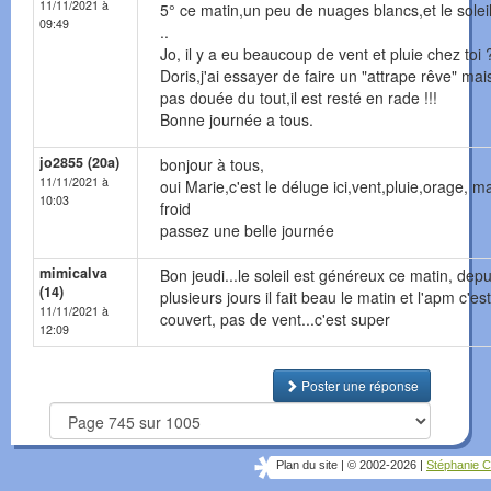
11/11/2021 à
5° ce matin,un peu de nuages blancs,et le soleil
09:49
..
Jo, il y a eu beaucoup de vent et pluie chez toi 
Doris,j'ai essayer de faire un "attrape rêve" mai
pas douée du tout,il est resté en rade !!!
Bonne journée a tous.
jo2855 (20a)
bonjour à tous,
11/11/2021 à
oui Marie,c'est le déluge ici,vent,pluie,orage, m
10:03
froid
passez une belle journée
mimicalva
Bon jeudi...le soleil est généreux ce matin, depu
(14)
plusieurs jours il fait beau le matin et l'apm c'est
11/11/2021 à
couvert, pas de vent...c'est super
12:09
Poster une réponse
Plan du site
|
© 2002-2026
|
Stéphanie C