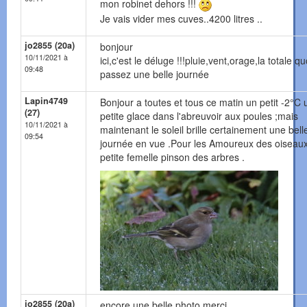
mon robinet dehors !!!
Je vais vider mes cuves..4200 litres ..
jo2855 (20a)
bonjour
10/11/2021 à
ici,c'est le déluge !!!pluie,vent,orage,la totale quo
09:48
passez une belle journée
Lapin4749
Bonjour a toutes et tous ce matin un petit -2°C
(27)
petite glace dans l'abreuvoir aux poules ;mais
10/11/2021 à
maintenant le soleil brille certainement une bell
09:54
journée en vue .Pour les Amoureux des oiseau
petite femelle pinson des arbres .
jo2855 (20a)
encore une belle photo,merci