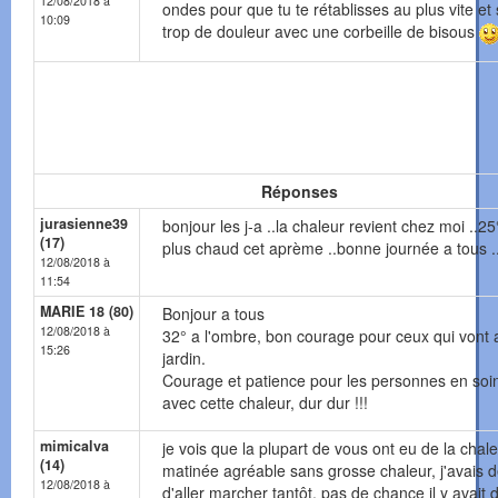
12/08/2018 à
ondes pour que tu te rétablisses au plus vite et
10:09
trop de douleur avec une corbeille de bisous
Réponses
jurasienne39
bonjour les j-a ..la chaleur revient chez moi ..25
(17)
plus chaud cet aprème ..bonne journée a tous .
12/08/2018 à
11:54
MARIE 18 (80)
Bonjour a tous
12/08/2018 à
32° a l'ombre, bon courage pour ceux qui vont 
15:26
jardin.
Courage et patience pour les personnes en soi
avec cette chaleur, dur dur !!!
mimicalva
je vois que la plupart de vous ont eu de la chale
(14)
matinée agréable sans grosse chaleur, j'avais 
12/08/2018 à
d'aller marcher tantôt, pas de chance il y avait 