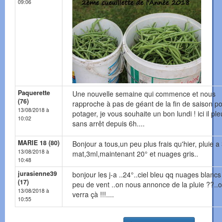
09:06
Paquerette
Une nouvelle semaine qui commence et nous
(76)
rapproche à pas de géant de la fin de saison po
13/08/2018 à
potager, je vous souhaite un bon lundi ! ici il ple
10:02
sans arrêt depuis 6h....
MARIE 18 (80)
Bonjour a tous,un peu plus frais qu'hier, pluie a
13/08/2018 à
mat,3ml,maintenant 20° et nuages gris..
10:48
jurasienne39
bonjour les j-a ..24°..ciel bleu qq nuages blancs
(17)
peu de vent ..on nous annonce de la pluie ??..
13/08/2018 à
verra çà !!!....
10:55