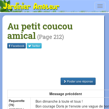
Toggl
navig
Au petit coucou
amical
(Page 212)
Facebook
Twitter
Poster une réponse
Message précédent
Paquerette
Bon dimanche à toute et tous !
(76)
Bon courage Doris je t'envoie une vague de bo