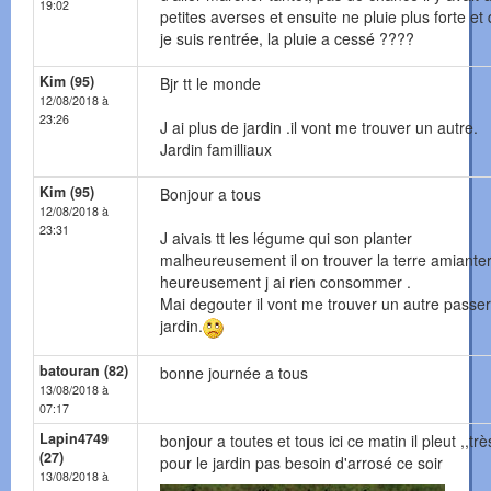
19:02
petites averses et ensuite ne pluie plus forte e
je suis rentrée, la pluie a cessé ????
Kim (95)
Bjr tt le monde
12/08/2018 à
23:26
J ai plus de jardin .il vont me trouver un autre.
Jardin familliaux
Kim (95)
Bonjour a tous
12/08/2018 à
23:31
J aivais tt les légume qui son planter
malheureusement il on trouver la terre amiante
heureusement j ai rien consommer .
Mai degouter il vont me trouver un autre passer
jardin.
batouran (82)
bonne journée a tous
13/08/2018 à
07:17
Lapin4749
bonjour a toutes et tous ici ce matin il pleut ,,tr
(27)
pour le jardin pas besoin d'arrosé ce soir
13/08/2018 à