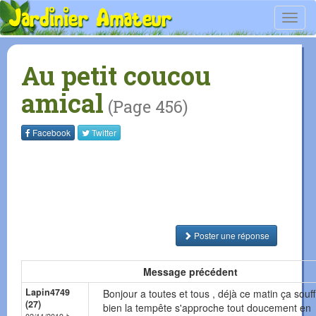
Toggl
navig
Au petit coucou
amical
(Page 456)
Facebook
Twitter
Poster une réponse
Message précédent
Lapin4749
Bonjour a toutes et tous , déjà ce matin ça souff
(27)
bien la tempête s'approche tout doucement en