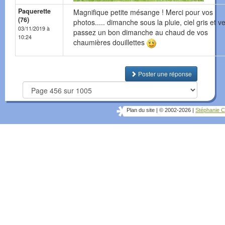
Paquerette
Magnifique petite mésange ! Merci pour vos
(76)
photos..... dimanche sous la pluie, ciel gris et ve
03/11/2019 à
passez un bon dimanche au chaud de vos
10:24
chaumières douillettes
Poster une réponse
Plan du site
|
© 2002-2026
|
Stéphanie C