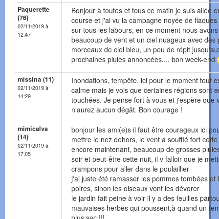
Paquerette
Bonjour à toutes et tous ce matin je suis allée e
(76)
course et j'ai vu la campagne noyée de flaques
02/11/2019 à
sur tous les labours, en ce moment nous avons
12:47
beaucoup de vent et un ciel nuageux avec des p
morceaux de ciel bleu, un peu de répit jusqu'au
prochaines pluies annoncées.... bon week-end
misslna (11)
Inondations, tempête, ici pour le moment tout e
02/11/2019 à
calme mais je vois que certaines régions sont 
14:29
touchées. Je pense fort à vous et j'espère que 
n'aurez aucun dégât. Bon courage !
mimicalva
bonjour les ami(e)s il faut être courageux ici po
(14)
mettre le nez dehors, le vent a soufflé fort cette 
02/11/2019 à
encore maintenant, beaucoup de grosses pluies
17:05
soir et peut-être cette nuit, il v falloir que je met
crampons pour aller dans le poulaillier
j'ai juste été ramasser les pommes tombées et 
poires, sinon les oiseaux vont les dévorer
le jardin fait peine à voir il y a des feuilles partou
mauvaises herbes qui poussent,à quand un te
plus sec !!!