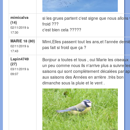
mimicalva
si les grues partent c'est signe que nous allons 
(14)
froid ???
02/11/2019 à
c'est bien cela ?????
17:30
MARIE 18 (80)
Mimi,Elles passent tout les ans,et l'année derniè
02/11/2019 à
pas fait si froid que ça ?
17:43
Lapin4749
Bonjour a toutes et tous , oui Marie les oiseaux
(27)
un peu comme nous ils n'arrive plus a suivre le
03/11/2019 à
saisons qui sont complètement décalées par ap
09:07
aux saisons des Années en arrière .très bon
dimanche sous la pluie et le vent .