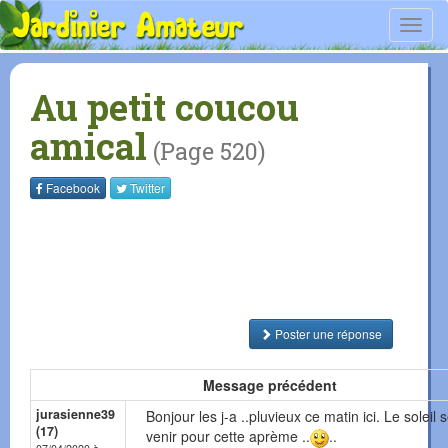
Toggl
navig
Au petit coucou
amical
(Page 520)
Facebook
Twitter
Poster une réponse
Message précédent
jurasienne39
Bonjour les j-a ..pluvieux ce matin ici. Le soleil
(17)
venir pour cette aprème ..
..