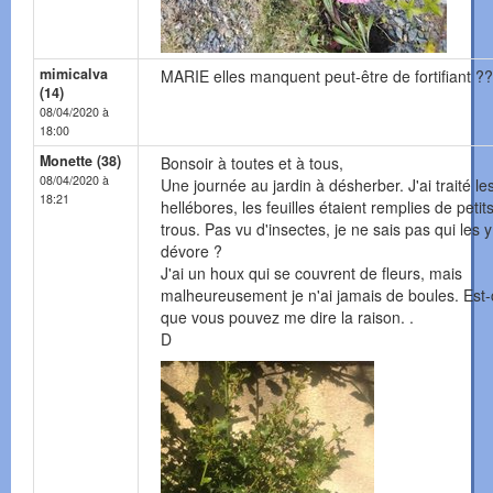
mimicalva
MARIE elles manquent peut-être de fortifiant ?
(14)
08/04/2020 à
18:00
Monette (38)
Bonsoir à toutes et à tous,
08/04/2020 à
Une journée au jardin à désherber. J'ai traité le
18:21
hellébores, les feuilles étaient remplies de petit
trous. Pas vu d'insectes, je ne sais pas qui les y
dévore ?
J'ai un houx qui se couvrent de fleurs, mais
malheureusement je n'ai jamais de boules. Est-
que vous pouvez me dire la raison. .
D