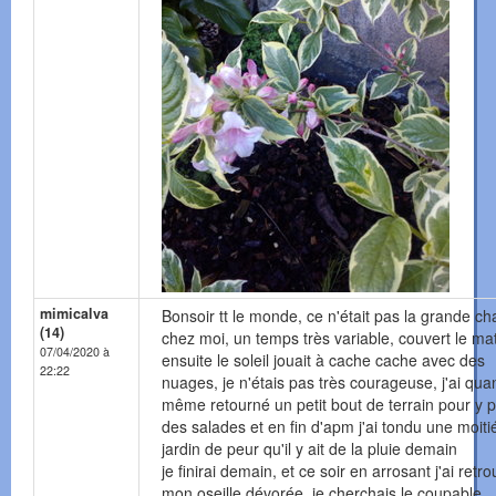
mimicalva
Bonsoir tt le monde, ce n'était pas la grande ch
(14)
chez moi, un temps très variable, couvert le mat
07/04/2020 à
ensuite le soleil jouait à cache cache avec des
22:22
nuages, je n'étais pas très courageuse, j'ai qua
même retourné un petit bout de terrain pour y p
des salades et en fin d'apm j'ai tondu une moiti
jardin de peur qu'il y ait de la pluie demain
je finirai demain, et ce soir en arrosant j'ai retr
mon oseille dévorée, je cherchais le coupable..