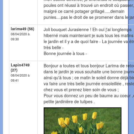
poules ont réussi à trouvé un endroit où passer,
malgré ce carré potager grillagé.....demain
punies....pas le droit de se promener dans le ja
larima49 (56)
Joli bouquet Jurasienne ! Eh oui j'ai longtemps
08/04/2020 à
hiberné mais maintenant je suis tous les matin
09:30
le jardin et il y a de quoi faire - La journée va êt
très belle -
Bonne journée à tous -
Lapin4749
Bonjour a toutes et tous bonjour Larima de reto
(27)
dans le jardin je vous souhaite une bonne jour
08/04/2020 à
ainsi qu'à tous ; ce matin le soleil donne déjà bie
09:41
va faire une très belle journée ensoleillée , rest
chez vous et prenez bien soin de vous ;
Pour vous donnez un peu de baume au coeur ,
petite jardinière de tulipes .