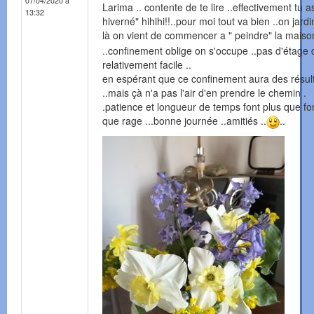
07/04/2020 à
Larima .. contente de te lire ..effectivement tu a
13:32
hiverné" hihihi!!..pour moi tout va bien ..on jardi
là on vient de commencer a " peindre" la maiso
..confinement oblige on s'occupe ..pas d'étage
relativement facile ..
en espérant que ce confinement aura des résul
..mais çà n'a pas l'air d'en prendre le chemin .
.patience et longueur de temps font plus que fo
que rage ...bonne journée ..amitiés ..
..