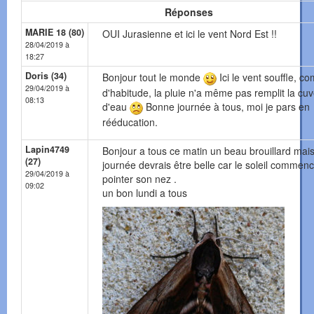
Réponses
MARIE 18 (80)
OUI Jurasienne et ici le vent Nord Est !!
28/04/2019 à
18:27
Doris (34)
Bonjour tout le monde
Ici le vent souffle, 
29/04/2019 à
d'habitude, la pluie n'a même pas remplit la cu
08:13
d'eau
Bonne journée à tous, moi je pars en
rééducation.
Lapin4749
Bonjour a tous ce matin un beau brouillard mais
(27)
journée devrais être belle car le soleil commen
29/04/2019 à
pointer son nez .
09:02
un bon lundi a tous