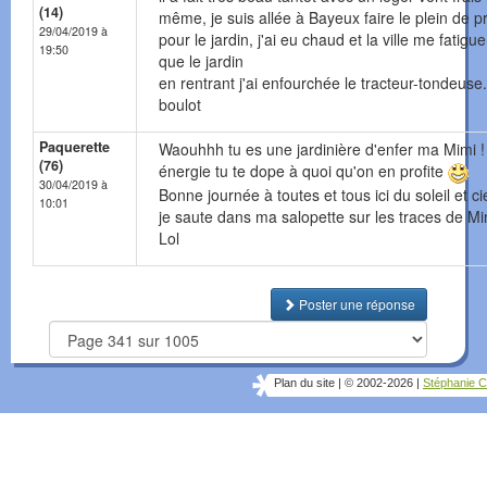
(14)
même, je suis allée à Bayeux faire le plein de p
29/04/2019 à
pour le jardin, j'ai eu chaud et la ville me fatigue
19:50
que le jardin
en rentrant j'ai enfourchée le tracteur-tondeuse.
boulot
Paquerette
Waouhhh tu es une jardinière d'enfer ma Mimi !
(76)
énergie tu te dope à quoi qu'on en profite
30/04/2019 à
Bonne journée à toutes et tous ici du soleil et ci
10:01
je saute dans ma salopette sur les traces de Mim
Lol
Poster une réponse
Plan du site
|
© 2002-2026
|
Stéphanie C