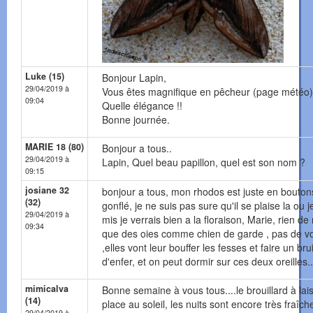
Luke (15)
Bonjour Lapin,
29/04/2019 à
Vous êtes magnifique en pêcheur (page météo)
09:04
Quelle élégance !!
Bonne journée.
MARIE 18 (80)
Bonjour a tous..
29/04/2019 à
Lapin, Quel beau papillon, quel est son nom ?
09:15
josiane 32
bonjour a tous, mon rhodos est juste en bouton
(32)
gonflé, je ne suis pas sure qu'il se plaise la ou je
29/04/2019 à
mis je verrais bien a la floraison, Marie, rien de
09:34
que des oies comme chien de garde , pas de v
,elles vont leur bouffer les fesses et faire un brui
d'enfer, et on peut dormir sur ces deux oreilles..
mimicalva
Bonne semaine à vous tous....le brouillard à lai
(14)
place au soleil, les nuits sont encore très fraîch
29/04/2019 à