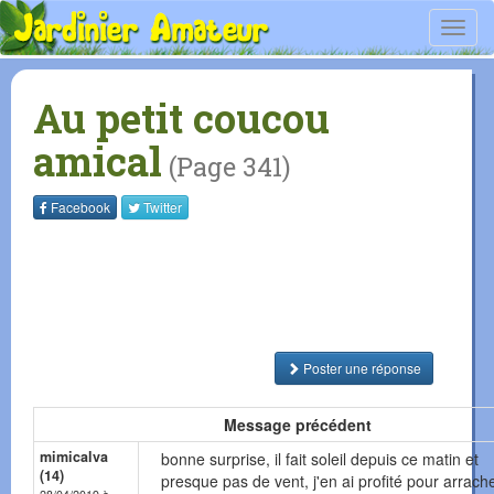
Toggl
navig
Au petit coucou
amical
(Page 341)
Facebook
Twitter
Poster une réponse
Message précédent
mimicalva
bonne surprise, il fait soleil depuis ce matin et
(14)
presque pas de vent, j'en ai profité pour arrach