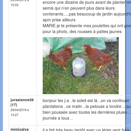
encore une dizaine de jours avant de planter m
10:03
semis qui n'en peuvent plus dans leurs
contenants.....pas beaucoup de jardin aujourd'h
apm prise ailleurs
MARIE je te présente mes poulettes qui ont po
pour la photo, des rousses à pattes jaunes
jurasienne39
bonjour les j-a ..le soleil est là ..on va continuer 
(17)
plantations ..ce matin ..la pelouse a tondre .. qu
29/04/2019 à
bien poussée avec toutes les dernières pluies 
13:27
journée a tous ..
mimicalva
il a fait très beau tantôt avec un léger vent frai