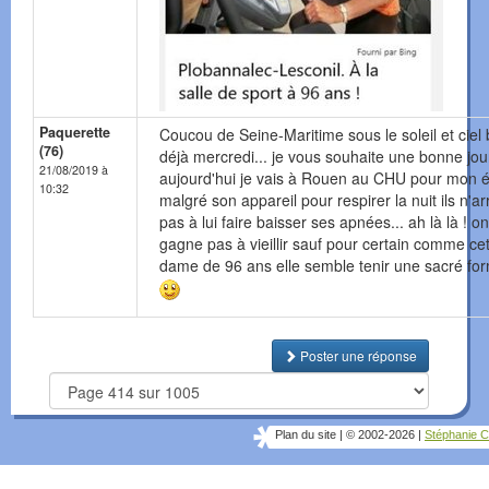
Paquerette
Coucou de Seine-Maritime sous le soleil et ciel 
(76)
déjà mercredi... je vous souhaite une bonne jo
21/08/2019 à
aujourd'hui je vais à Rouen au CHU pour mon 
10:32
malgré son appareil pour respirer la nuit ils n'ar
pas à lui faire baisser ses apnées... ah là là ! o
gagne pas à vieillir sauf pour certain comme ce
dame de 96 ans elle semble tenir une sacré for
Poster une réponse
Plan du site
|
© 2002-2026
|
Stéphanie C