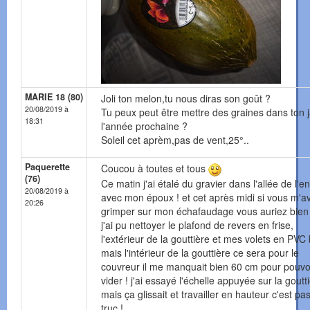
MARIE 18 (80)
Joli ton melon,tu nous diras son goût ?
20/08/2019 à
Tu peux peut être mettre des graines dans ton j
18:31
l'année prochaine ?
Soleil cet aprèm,pas de vent,25°..
Paquerette
Coucou à toutes et tous
(76)
Ce matin j'ai étalé du gravier dans l'allée de l'e
20/08/2019 à
avec mon époux ! et cet après midi si vous m'a
20:26
grimper sur mon échafaudage vous auriez bien r
j'ai pu nettoyer le plafond de revers en frise,
l'extérieur de la gouttière et mes volets en PVC
mais l'intérieur de la gouttière ce sera pour le
couvreur il me manquait bien 60 cm pour pouvoi
vider ! j'ai essayé l'échelle appuyée sur la goutt
mais ça glissait et travailler en hauteur c'est p
truc !