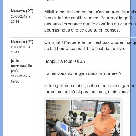
Nenette (PT)
MIMI je connais ce melon, c'est courant ici mais
20/08/2019 à
jamais fait de confiture avec. Pour moi le goût n
20:36
pas aussi prononcé que le cavaillon ou charenta
pourras nous dire ce que tu en penses.
Nenette (PT)
Oh la la!!! Paquerette ce n'est pas prudent ce q
20/08/2019 à
as fait heureusement il ne t'est rien arrivé.
20:41
julie
Bonjour à tous les JA :
cornouaille
(29)
Faites vous votre gym dans la journée ?
21/08/2019 à
09:30
le télégramme d'hier , cette mamie veut garder 
forme, ce qui n'est pas mon cas, mais vous ?