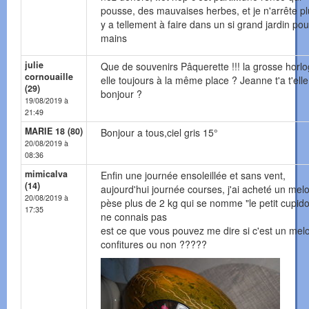
pousse, des mauvaises herbes, et je n'arrête plus
y a tellement à faire dans un si grand jardin pou
mains
julie
Que de souvenirs Pâquerette !!! la grosse horlo
cornouaille
elle toujours à la même place ? Jeanne t'a t'elle 
(29)
bonjour ?
19/08/2019 à
21:49
MARIE 18 (80)
Bonjour a tous,ciel gris 15°
20/08/2019 à
08:36
mimicalva
Enfin une journée ensoleillée et sans vent,
(14)
aujourd'hui journée courses, j'ai acheté un mel
20/08/2019 à
pèse plus de 2 kg qui se nomme "le petit cupido
17:35
ne connais pas
est ce que vous pouvez me dire si c'est un mel
confitures ou non ?????