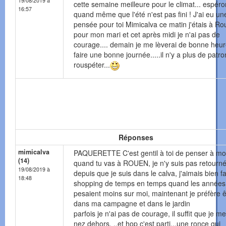
19/08/2019 à
cette semaine meilleure pour le climat... espér
16:57
quand même que l'été n'est pas fini ! J'ai eu un
pensée pour toi Mimicalva ce matin j'étais à R
pour mon mari et cet après midi je n'ai pas de
courage.... demain je me lèverai de bonne heu
faire une bonne journée.....il n'y a plus de patr
rouspéter...
Réponses
mimicalva
PAQUERETTE C'est gentil à toi de penser à mo
(14)
quand tu vas à ROUEN, je n'y suis pas retourn
19/08/2019 à
depuis que je suis dans le calva, j'aimais bien f
18:48
shopping de temps en temps quand les années
pesaient moins sur moi, maintenant je préfère ê
dans ma campagne et dans le jardin
parfois je n'ai pas de courage, il suffit que je me
nez dehors, ..et hop c'est parti...une ronce qui