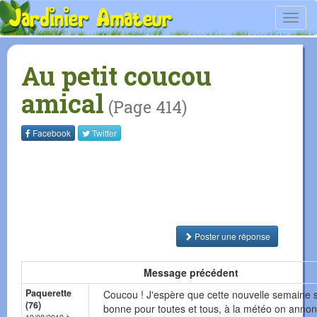
Toggl
navig
Au petit coucou
amical
(Page 414)
Facebook
Twitter
Poster une réponse
Message précédent
Paquerette
Coucou ! J'espère que cette nouvelle semaine 
(76)
bonne pour toutes et tous, à la météo on anno