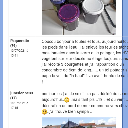
Paquerette
Coucou bonjour à toutes et tous, aujourd'hui to
(76)
les pieds dans l'eau, j'ai enlevé les feuilles tâc
13/07/2021 à
mes tomates dans la serre et le potager, les HV
13:41
végètent sur leur deuxième étage toujours sans 
j'ai récolté 3 courgettes et j'ai l'apparition d'un
concombre de 5cm de long...... un tel potager 
papa le voit de "la haut" il va avoir honte de sa f
!
jurasienne39
bonjour les j-a ..le soleil n'a pas décidé de se m
(17)
aujourd'hui..
..mais tant pis ..19°..et du vent ..
14/07/2021 à
décoration en bord de mer commune vers chez 
17:15
..j'ai trouvé bien sympa ..