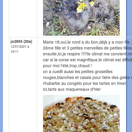
jo2855 (20a)
Marie 18,oui,le nord a du bon,déjà y a mon fils 
12/07/2021 à
2éme fille et 3 petites merveilles de petites filles
19:11
ensuite,ici,je respire !!!!!le climat me convient m
car si la corse est magnifique,le climat est diffici
pour moi l'été,trop chaud !
on a cueilli aussi les petites groseilles
rouges,blanches et cassis pour faire des gelée e
rhubarbe au congélo pour les tartes en hiver
ici,tarte aux maquereaux d'hier