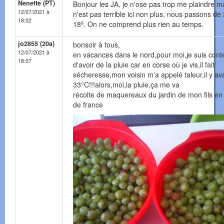
Nenette (PT)
Bonjour les JA, je n'ose pas trop me plaindre m
12/07/2021 à
n'est pas terrible ici non plus, nous passons de
18:02
18º. On ne comprend plus rien au temps.
jo2855 (20a)
bonsoir à tous,
12/07/2021 à
en vacances dans le nord,pour moi,je suis cont
18:07
d'avoir de la pluie car en corse où je vis,il fait
sécheresse,mon voisin m'a appelé taleur,il y ava
33°C!!!alors,moi,la pluie,ça me va
récolte de maquereaux du jardin de mon fils en
de france