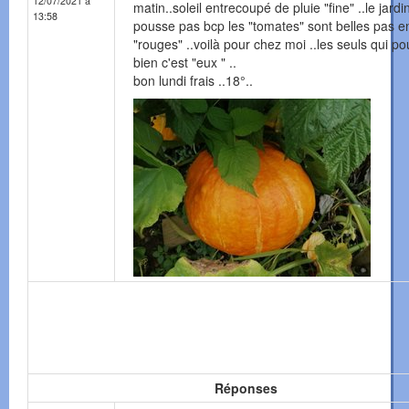
12/07/2021 à
matin..soleil entrecoupé de pluie "fine" ..le jardi
13:58
pousse pas bcp les "tomates" sont belles pas e
"rouges" ..voilà pour chez moi ..les seuls qui p
bien c'est "eux " ..
bon lundi frais ..18°..
Réponses