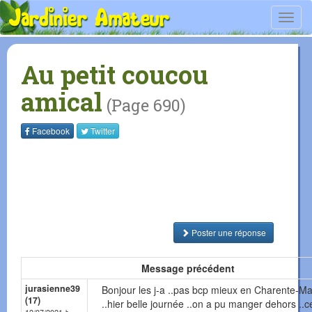
Toggl
navig
Au petit coucou
amical
(Page 690)
Facebook
Twitter
Poster une réponse
Message précédent
jurasienne39
Bonjour les j-a ..pas bcp mieux en Charente-Ma
(17)
..hier belle journée ..on a pu manger dehors ..c