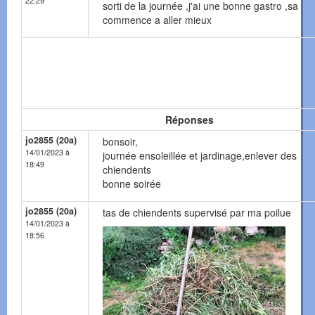
22:29
sorti de la journée ,j'ai une bonne gastro ,sa
commence a aller mieux
Réponses
jo2855 (20a)
bonsoir,
14/01/2023 à
journée ensoleillée et jardinage,enlever des
18:49
chiendents
bonne soirée
jo2855 (20a)
tas de chiendents supervisé par ma poilue
14/01/2023 à
18:56