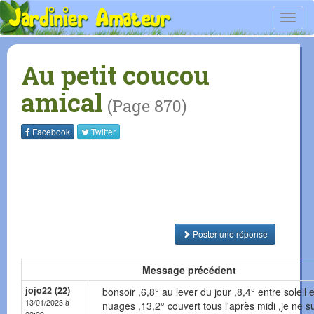
Toggl
navig
Au petit coucou
amical
(Page 870)
Facebook
Twitter
Poster une réponse
Message précédent
jojo22 (22)
bonsoir ,6,8° au lever du jour ,8,4° entre soleil e
13/01/2023 à
nuages ,13,2° couvert tous l'après midi ,je ne s