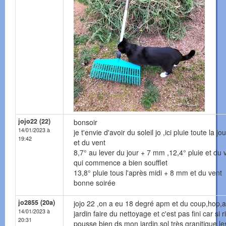
jojo22 (22)
bonsoir
14/01/2023 à
je t'envie d'avoir du soleil jo ,ici pluie toute la j
19:42
et du vent
8,7° au lever du jour + 7 mm ,12,4° pluie et du 
qui commence a bien soufflet
13,8° pluie tous l'après midi + 8 mm et du vent
bonne soirée
jo2855 (20a)
jojo 22 ,on a eu 18 degré apm et du coup,hop,
14/01/2023 à
jardin faire du nettoyage et c'est pas fini car si 
20:31
pousse bien ds mon jardin,sol très granitique,le