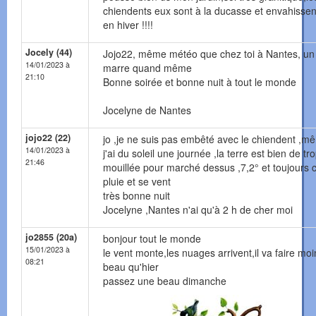
chiendents eux sont à la ducasse et envahissen
en hiver !!!!
Jocely (44)
Jojo22, même météo que chez toi à Nantes, un
14/01/2023 à
marre quand même
21:10
Bonne soirée et bonne nuit à tout le monde
Jocelyne de Nantes
jojo22 (22)
jo ,je ne suis pas embêté avec le chiendent ,m
14/01/2023 à
j'ai du soleil une journée ,la terre est bien de tr
21:46
mouillée pour marché dessus ,7,2° et toujours c
pluie et se vent
très bonne nuit
Jocelyne ,Nantes n'ai qu'à 2 h de cher moi
jo2855 (20a)
bonjour tout le monde
15/01/2023 à
le vent monte,les nuages arrivent,il va faire moi
08:21
beau qu'hier
passez une beau dimanche