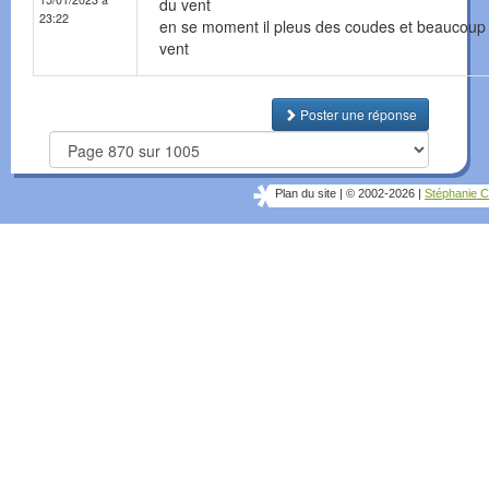
du vent
23:22
en se moment il pleus des coudes et beaucoup
vent
Poster une réponse
Plan du site
|
© 2002-2026
|
Stéphanie C