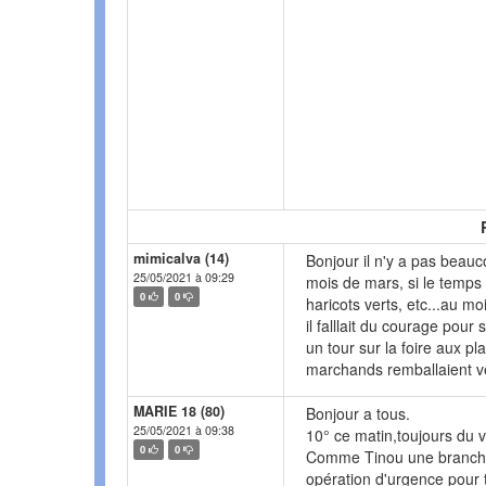
mimicalva (14)
Bonjour il n'y a pas beau
25/05/2021 à 09:29
mois de mars, si le temp
0
0
haricots verts, etc...au m
il falllait du courage pour s
un tour sur la foire aux pl
marchands remballaient v
MARIE 18 (80)
Bonjour a tous.
25/05/2021 à 09:38
10° ce matin,toujours du ve
0
0
Comme Tinou une branche 
opération d'urgence pour t