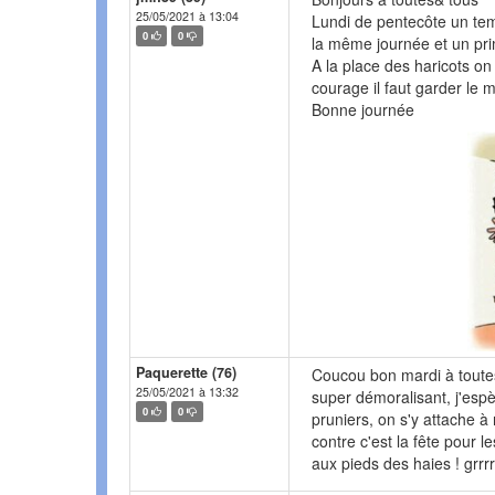
25/05/2021 à 13:04
Lundi de pentecôte un tem
0
0
la même journée et un pri
A la place des haricots on
courage il faut garder le 
Bonne journée
Paquerette (76)
Coucou bon mardi à toutes e
25/05/2021 à 13:32
super démoralisant, j'esp
0
0
pruniers, on s'y attache à
contre c'est la fête pour l
aux pieds des haies ! grrrr 