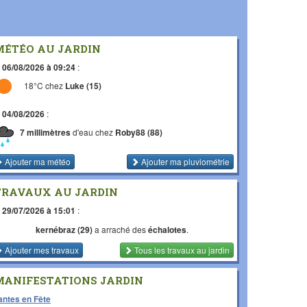
MÉTÉO AU JARDIN
e
06/08/2026 à 09:24
:
18°C chez
Luke (15)
e
04/08/2026
:
7 millimètres
d'eau chez
Roby88 (88)
Ajouter ma météo
Ajouter ma pluviométrie
TRAVAUX AU JARDIN
e
29/07/2026 à 15:01
:
kernébraz (29)
a arraché des
échalotes
.
Ajouter mes travaux
Tous les travaux
au jardin
MANIFESTATIONS JARDIN
antes en Fête