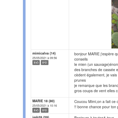
mimicalva (14)
bonjour MARIE j'espère q
25/05/2021 à 09:56
conseils
0
0
le mien (un sauvage)énorm
des branches de cassée en
cèdent également, je vais l
prunes
je remarque que les branch
gros coups de vent elles 
MARIE 18 (80)
Coucou Mimi,on a fait ce qu
25/05/2021 à 10:16
!! bonne chance pour ton p
0
0
jmh59 (59)
Bonjours à toutes& tous