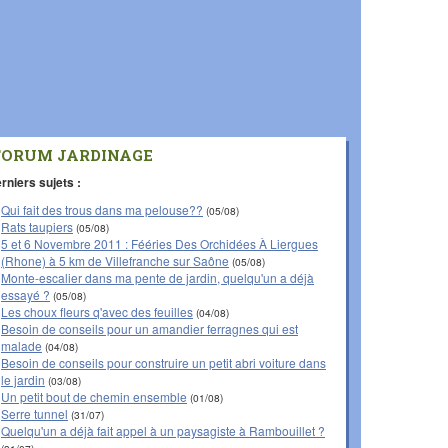
FORUM JARDINAGE
rniers sujets :
Qui fait des trous dans ma pelouse??
(05/08)
Rats taupiers
(05/08)
5 et 6 Novembre 2011 : Fééries Des Orchidées À Liergues
(Rhone) à 5 km de Villefranche sur Saône
(05/08)
Monte-escalier dans ma pente de jardin, quelqu'un a déjà
essayé ?
(05/08)
Les choux fleurs q'avec des feuilles
(04/08)
Besoin de conseils pour un amandier ferragnes qui est
malade
(04/08)
Besoin de conseils pour construire un petit abri voiture dans
le jardin
(03/08)
Un petit bout de chemin ensemble
(01/08)
Serre tunnel
(31/07)
Quelqu'un a déjà fait appel à un paysagiste à Rambouillet ?