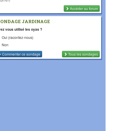
(31/07)
Accéder au forum
SONDAGE JARDINAGE
ez vous utilisé les oyas ?
Oui (racontez-nous)
Non
Commenter
ce sondage
Tous les sondages