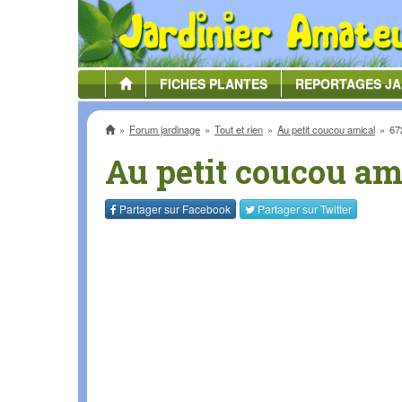
FICHES
PLANTES
REPORTAGES
JA
Accueil
Forum jardinage
Tout et rien
Au petit coucou amical
67
Au petit coucou am
Partager sur
Facebook
Partager sur
Twitter