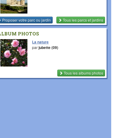
Proposer votre parc ou jardin
Tous les parcs et jardins
ALBUM PHOTOS
La nature
par
jubette (09)
Tous les albums photos