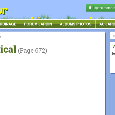
Espace membr
RDINAGE
FORUM
JARDIN
ALBUMS
PHOTOS
AU JARD
2
ical
(Page 672)
Je