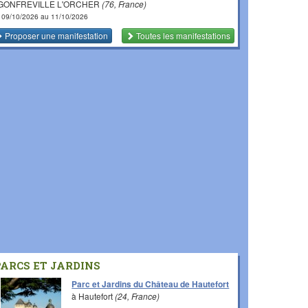
 GONFREVILLE L'ORCHER
(76, France)
 09/10/2026 au 11/10/2026
Proposer une manifestation
Toutes les manifestations
PARCS ET JARDINS
Parc et Jardins du Château de Hautefort
à Hautefort
(24, France)