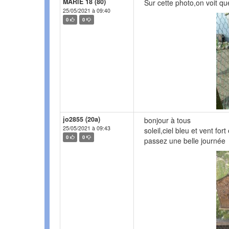
MARIE 18 (80)
Sur cette photo,on voit que
25/05/2021 à 09:40
0
0
jo2855 (20a)
bonjour à tous
25/05/2021 à 09:43
soleil,ciel bleu et vent f
0
0
passez une belle journée