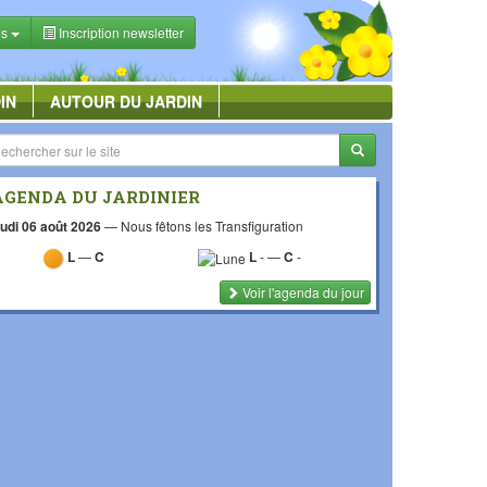
es
Inscription newsletter
IN
AUTOUR DU JARDIN
AGENDA DU JARDINIER
udi 06 août 2026
—
Nous fêtons les Transfiguration
L
—
C
L
-
—
C
-
Voir l'agenda du jour