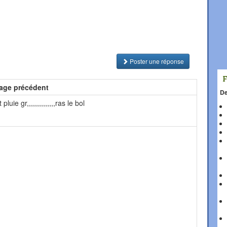
Poster une réponse
age précédent
De
luie gr,,,,,,,,,,,,,,ras le bol