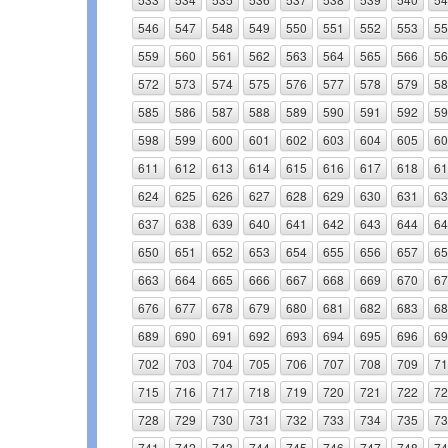
546
547
548
549
550
551
552
553
55
559
560
561
562
563
564
565
566
56
572
573
574
575
576
577
578
579
58
585
586
587
588
589
590
591
592
59
598
599
600
601
602
603
604
605
60
611
612
613
614
615
616
617
618
61
624
625
626
627
628
629
630
631
63
637
638
639
640
641
642
643
644
64
650
651
652
653
654
655
656
657
65
663
664
665
666
667
668
669
670
67
676
677
678
679
680
681
682
683
68
689
690
691
692
693
694
695
696
69
702
703
704
705
706
707
708
709
71
715
716
717
718
719
720
721
722
72
728
729
730
731
732
733
734
735
73
741
742
743
744
745
746
747
748
74