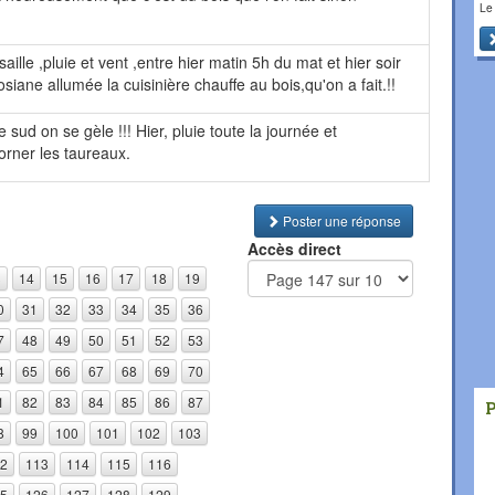
Le
saille ,pluie et vent ,entre hier matin 5h du mat et hier soir
iane allumée la cuisinière chauffe au bois,qu'on a fait.!!
sud on se gèle !!! Hier, pluie toute la journée et
orner les taureaux.
Poster une réponse
Accès direct
3
14
15
16
17
18
19
0
31
32
33
34
35
36
7
48
49
50
51
52
53
4
65
66
67
68
69
70
1
82
83
84
85
86
87
8
99
100
101
102
103
2
113
114
115
116
5
126
127
128
129