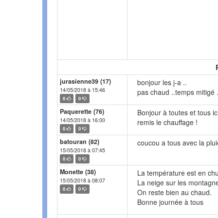
jurasienne39 (17)
bonjour les j-a ..
14/05/2018 à 15:46
pas chaud ..temps mitigé ..
0
0
Paquerette (76)
Bonjour à toutes et tous i
14/05/2018 à 16:00
remis le chauffage !
0
0
batouran (82)
coucou a tous avec la pluie
15/05/2018 à 07:45
0
0
Monette (38)
La température est en chut
15/05/2018 à 08:07
La neige sur les montagn
0
0
On reste bien au chaud.
Bonne journée à tous