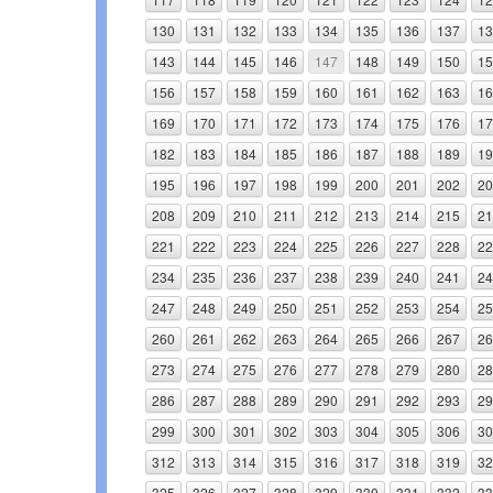
130
131
132
133
134
135
136
137
13
143
144
145
146
147
148
149
150
15
156
157
158
159
160
161
162
163
16
169
170
171
172
173
174
175
176
17
182
183
184
185
186
187
188
189
19
195
196
197
198
199
200
201
202
20
208
209
210
211
212
213
214
215
21
221
222
223
224
225
226
227
228
22
234
235
236
237
238
239
240
241
24
247
248
249
250
251
252
253
254
25
260
261
262
263
264
265
266
267
26
273
274
275
276
277
278
279
280
28
286
287
288
289
290
291
292
293
29
299
300
301
302
303
304
305
306
30
312
313
314
315
316
317
318
319
32
325
326
327
328
329
330
331
332
33