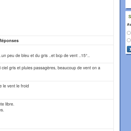
Av
Réponses
un peu de bleu et du gris ..et bcp de vent ..15°..
ci ciel gris et pluies passagères, beaucoup de vent on a
 le vent le froid
e libre.
es.