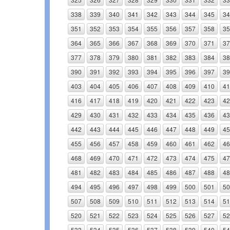
338
339
340
341
342
343
344
345
34
351
352
353
354
355
356
357
358
35
364
365
366
367
368
369
370
371
37
377
378
379
380
381
382
383
384
38
390
391
392
393
394
395
396
397
39
403
404
405
406
407
408
409
410
41
416
417
418
419
420
421
422
423
42
429
430
431
432
433
434
435
436
43
442
443
444
445
446
447
448
449
45
455
456
457
458
459
460
461
462
46
468
469
470
471
472
473
474
475
47
481
482
483
484
485
486
487
488
48
494
495
496
497
498
499
500
501
50
507
508
509
510
511
512
513
514
51
520
521
522
523
524
525
526
527
52
533
534
535
536
537
538
539
540
54