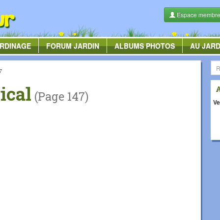
Espace membr
RDINAGE
FORUM
JARDIN
ALBUMS
PHOTOS
AU JARD
7
ical
(Page 147)
Ve