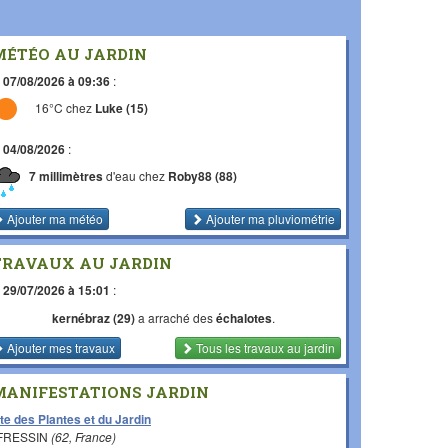
MÉTÉO AU JARDIN
e
07/08/2026 à 09:36
:
16°C chez
Luke (15)
e
04/08/2026
:
7 millimètres
d'eau chez
Roby88 (88)
Ajouter ma météo
Ajouter ma pluviométrie
TRAVAUX AU JARDIN
e
29/07/2026 à 15:01
:
kernébraz (29)
a arraché des
échalotes
.
Ajouter mes travaux
Tous les travaux
au jardin
MANIFESTATIONS JARDIN
te des Plantes et du Jardin
 FRESSIN
(62, France)