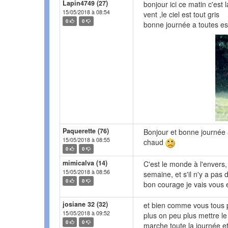
Lapin4749 (27)
bonjour ici ce matin c'est
15/05/2018 à 08:54
vent ,le ciel est tout gris
0
0
bonne journée a toutes es
Paquerette (76)
Bonjour et bonne journée à 
15/05/2018 à 08:55
chaud
0
0
mimicalva (14)
C'est le monde à l'envers,
15/05/2018 à 08:56
semaine, et s'il n'y a pas d
0
0
bon courage je vais vous 
josiane 32 (32)
et bien comme vous tous pl
15/05/2018 à 09:52
plus on peu plus mettre l
0
0
marche toute la journée et