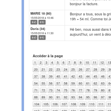
bonjour la facture.
MARIE 18 (80)
Bonjour a tous, sous la gri
15/05/2018 à 10:46
19h = 54 ml. Comme toi Jos
0
0
Doris (34)
Hé ben, nous aussi dans le 
15/05/2018 à 11:30
aujourd'hui, un vent à déc
0
0
Accéder à la page
1
2
3
4
5
6
7
8
9
10
11
12
1
20
21
22
23
24
25
26
27
28
29
3
37
38
39
40
41
42
43
44
45
46
4
54
55
56
57
58
59
60
61
62
63
6
71
72
73
74
75
76
77
78
79
80
8
88
89
90
91
92
93
94
95
96
97
9
104
105
106
107
108
109
110
111
11
117
118
119
120
121
122
123
124
12