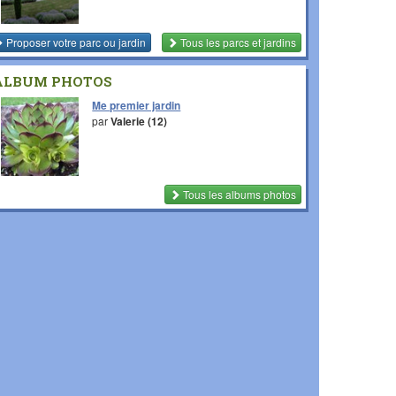
Proposer votre parc ou jardin
Tous les parcs et jardins
ALBUM PHOTOS
Me premier jardin
par
Valerie (12)
Tous les albums photos