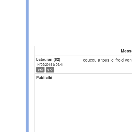
Mess
batouran (82)
coucou a tous ici froid vent p
14/05/2018 à 09:41
0
0
Publicité