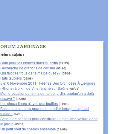
FORUM JARDINAGE
rniers sujets :
Coin pour les enfants dans le jardin
(09:33)
Recherche de greffons de cerisier
(00:46)
Qui fait des trous dans ma pelouse??
(05/08)
Rats taupiers
(05/08)
5 et 6 Novembre 2011 : Fééries Des Orchidées À Liergues
(Rhone) à 5 km de Villefranche sur Saône
(05/08)
Monte-escalier dans ma pente de jardin, quelqu'un a déjà
essayé ?
(05/08)
Les choux fleurs q'avec des feuilles
(04/08)
Besoin de conseils pour un amandier ferragnes qui est
malade
(04/08)
Besoin de conseils pour construire un petit abri voiture dans
le jardin
(03/08)
Un petit bout de chemin ensemble
(01/08)