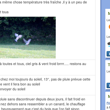
 la même chose température très fraîche ,il y à un peu de
t tous
L
L
toutes et tous, ciel gris & vent froid brrrr..... restons au
L
 chez moi toujours du soleil, 13°, pas de pluie prévue cette
e vent il fera bon au soleil
envoyer du soleil
uie sans discontinuer depuis deux jours, il fait froid en
Fê
e nez dehors sans ressembler a un canard, le chauffage
à
 heureusement que c'est du bois que l'on fait sinon