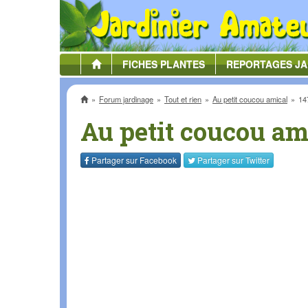
FICHES
PLANTES
REPORTAGES
JA
Accueil
Forum jardinage
Tout et rien
Au petit coucou amical
14
Au petit coucou am
Partager sur
Facebook
Partager sur
Twitter