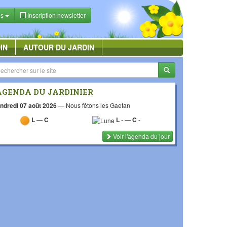
es
Inscription newsletter
IN
AUTOUR DU JARDIN
AGENDA DU JARDINIER
ndredi 07 août 2026
—
Nous fêtons les Gaetan
L
—
C
L
-
—
C
-
Voir l'agenda du jour