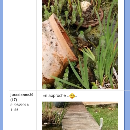
jurasienne39
En approche ..
..
(17)
21/06/2020 à
11:36