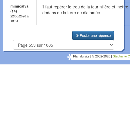
mimicalva
il faut repérer le trou de la fourmilière et mettre
(14)
dedans de la terre de diatomée
22/06/2020 à
10:51
Poster une réponse
Plan du site
|
© 2002-2026
|
Stéphanie C