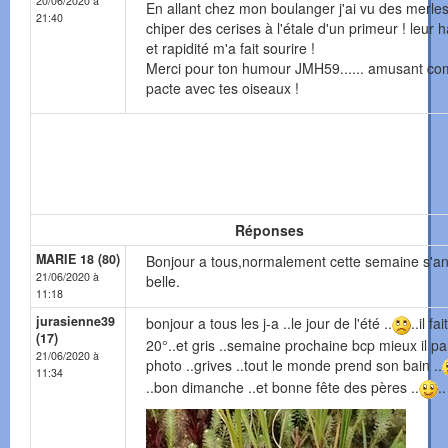
20/06/2020 à
En allant chez mon boulanger j'ai vu des merle
21:40
chiper des cerises à l'étale d'un primeur ! leur ha
et rapidité m'a fait sourire !
Merci pour ton humour JMH59...... amusant c
pacte avec tes oiseaux !
Réponses
MARIE 18 (80)
Bonjour a tous,normalement cette semaine s'a
21/06/2020 à
belle.
11:18
jurasienne39
bonjour a tous les j-a ..le jour de l'été ..
..il fait
(17)
20°..et gris ..semaine prochaine bcp mieux il par
21/06/2020 à
photo ..grives ..tout le monde prend son bain ..
11:34
..bon dimanche ..et bonne fête des pères ..
..