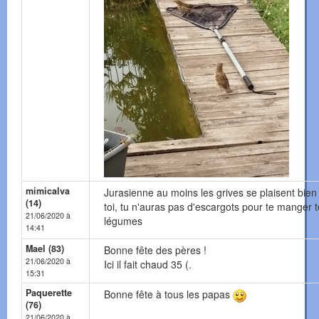
mimicalva
Jurasienne au moins les grives se plaisent bien
(14)
toi, tu n'auras pas d'escargots pour te manger 
21/06/2020 à
légumes
14:41
Mael (83)
Bonne fête des pères !
21/06/2020 à
Ici il fait chaud 35 (.
15:31
Paquerette
Bonne fête à tous les papas
(76)
21/06/2020 à