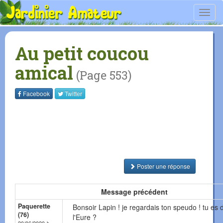
Toggl
navig
Au petit coucou
amical
(Page 553)
Facebook
Twitter
Poster une réponse
Message précédent
Paquerette
Bonsoir Lapin ! je regardais ton speudo ! tu es 
(76)
l'Eure ?