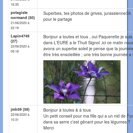
16:35
potagiste
Superbes, tes photos de grives, jurassienne39.
normand (50)
pour le partage
21/06/2020 à
22:19
Lapin4749
Bonjour a toutes et tous , oui Paquerette je suis
(27)
dans L'EURE a le Thuit Signol ,ici ce matin nou
22/06/2020 à
avons un superbe soleil je pense que la journé
09:18
être très ensoleillée ; une très bonne journée a
jmh59 (59)
Bonjour à toutes & à tous
22/06/2020 à
Un petit conseil pour ma fille qui a un nid de F
10:31
dans sa serre c’est gênant pour les légumes ?
Merci