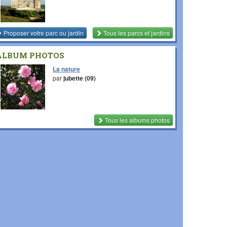
Proposer votre parc ou jardin
Tous les parcs et jardins
ALBUM PHOTOS
La nature
par
jubette (09)
Tous les albums photos