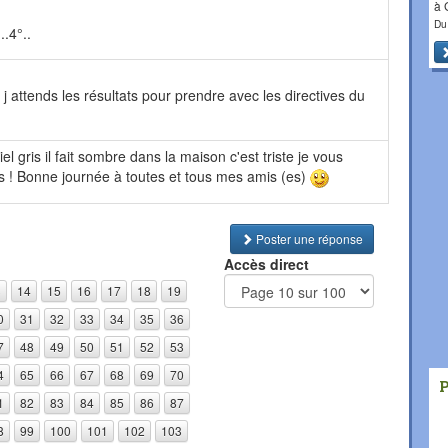
à
Du
..4°..
 j attends les résultats pour prendre avec les directives du
el gris il fait sombre dans la maison c'est triste je vous
s ! Bonne journée à toutes et tous mes amis (es)
Poster une réponse
Accès direct
3
14
15
16
17
18
19
0
31
32
33
34
35
36
7
48
49
50
51
52
53
4
65
66
67
68
69
70
1
82
83
84
85
86
87
8
99
100
101
102
103