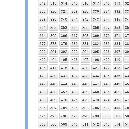
312
313
314
315
316
317
318
319
32
325
326
327
328
329
330
331
332
33
338
339
340
341
342
343
344
345
34
351
352
353
354
355
356
357
358
35
364
365
366
367
368
369
370
371
37
377
378
379
380
381
382
383
384
38
390
391
392
393
394
395
396
397
39
403
404
405
406
407
408
409
410
41
416
417
418
419
420
421
422
423
42
429
430
431
432
433
434
435
436
43
442
443
444
445
446
447
448
449
45
455
456
457
458
459
460
461
462
46
468
469
470
471
472
473
474
475
47
481
482
483
484
485
486
487
488
48
494
495
496
497
498
499
500
501
50
507
508
509
510
511
512
513
514
51