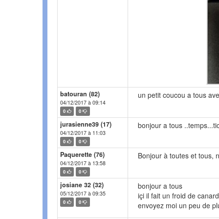
batouran (82)
un petit coucou a tous av
04/12/2017 à 09:14
0
0
jurasienne39 (17)
bonjour a tous ..temps...ti
04/12/2017 à 11:03
0
0
Paquerette (76)
Bonjour à toutes et tous, 
04/12/2017 à 13:58
0
0
josiane 32 (32)
bonjour a tous
05/12/2017 à 09:35
içi il fait un froid de can
0
0
envoyez moi un peu de plu