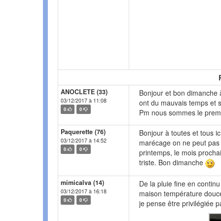
ANOCLETE (33)
Bonjour et bon dimanche à
03/12/2017 à 11:08
ont du mauvais temps et so
0
0
Pm nous sommes le premie
Paquerette (76)
Bonjour à toutes et tous ic
03/12/2017 à 14:52
marécage on ne peut pas 
0
0
printemps, le mois procha
triste. Bon dimanche
mimicalva (14)
De la pluie fine en continu
03/12/2017 à 16:18
maison température douc
0
0
je pense être privilégiée p