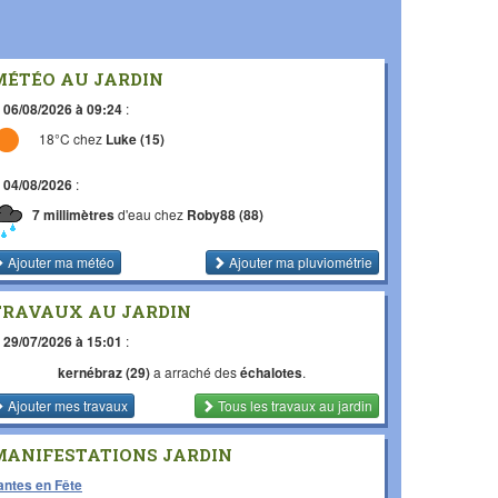
MÉTÉO AU JARDIN
e
06/08/2026 à 09:24
:
18°C chez
Luke (15)
e
04/08/2026
:
7 millimètres
d'eau chez
Roby88 (88)
Ajouter ma météo
Ajouter ma pluviométrie
TRAVAUX AU JARDIN
e
29/07/2026 à 15:01
:
kernébraz (29)
a arraché des
échalotes
.
Ajouter mes travaux
Tous les travaux
au jardin
MANIFESTATIONS JARDIN
antes en Fête