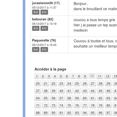
jurasienne39 (17)
Bonjour..
05/12/2017 à 11:37
dans le brouillard ce matin
0
0
batouran (82)
coucou a tous temps gris
05/12/2017 à 13:19
hier j ai passe un tep scan
0
0
medecin
Paquerette (76)
Coucou à toutes et tous, ci
05/12/2017 à 15:43
souhaite un meilleur temp
0
0
Accéder à la page
1
2
3
4
5
6
7
8
9
10
11
12
1
20
21
22
23
24
25
26
27
28
29
3
37
38
39
40
41
42
43
44
45
46
4
54
55
56
57
58
59
60
61
62
63
6
71
72
73
74
75
76
77
78
79
80
8
88
89
90
91
92
93
94
95
96
97
9