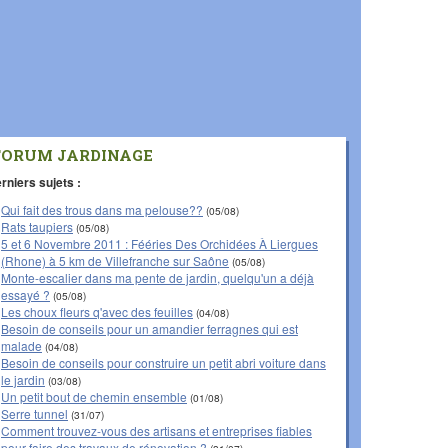
FORUM JARDINAGE
rniers sujets :
Qui fait des trous dans ma pelouse??
(05/08)
Rats taupiers
(05/08)
5 et 6 Novembre 2011 : Fééries Des Orchidées À Liergues
(Rhone) à 5 km de Villefranche sur Saône
(05/08)
Monte-escalier dans ma pente de jardin, quelqu'un a déjà
essayé ?
(05/08)
Les choux fleurs q'avec des feuilles
(04/08)
Besoin de conseils pour un amandier ferragnes qui est
malade
(04/08)
Besoin de conseils pour construire un petit abri voiture dans
le jardin
(03/08)
Un petit bout de chemin ensemble
(01/08)
Serre tunnel
(31/07)
Comment trouvez-vous des artisans et entreprises fiables
pour faire des travaux de rénovation ?