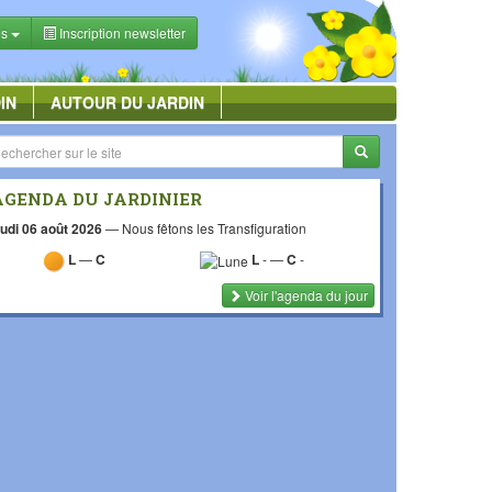
es
Inscription newsletter
IN
AUTOUR DU JARDIN
AGENDA DU JARDINIER
udi 06 août 2026
—
Nous fêtons les Transfiguration
L
—
C
L
-
—
C
-
Voir l'agenda du jour