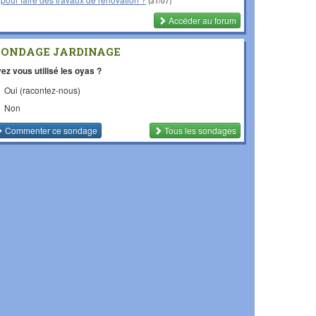
(31/07)
Accéder au forum
SONDAGE JARDINAGE
ez vous utilisé les oyas ?
Oui (racontez-nous)
Non
Commenter
ce sondage
Tous les sondages