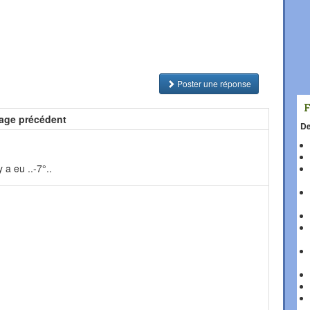
Poster une réponse
age précédent
De
 a eu ..-7°..