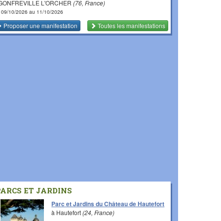
 GONFREVILLE L'ORCHER
(76, France)
 09/10/2026 au 11/10/2026
Proposer une manifestation
Toutes les manifestations
PARCS ET JARDINS
Parc et Jardins du Château de Hautefort
à Hautefort
(24, France)