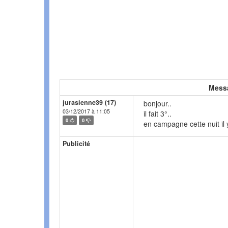
Mess
jurasienne39 (17)
bonjour..
03/12/2017 à 11:05
il fait 3°..
0
0
en campagne cette nuit il y
Publicité