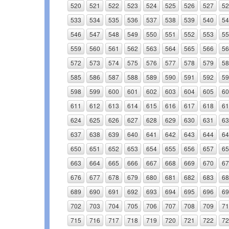
520
521
522
523
524
525
526
527
52
533
534
535
536
537
538
539
540
54
546
547
548
549
550
551
552
553
55
559
560
561
562
563
564
565
566
56
572
573
574
575
576
577
578
579
58
585
586
587
588
589
590
591
592
59
598
599
600
601
602
603
604
605
60
611
612
613
614
615
616
617
618
61
624
625
626
627
628
629
630
631
63
637
638
639
640
641
642
643
644
64
650
651
652
653
654
655
656
657
65
663
664
665
666
667
668
669
670
67
676
677
678
679
680
681
682
683
68
689
690
691
692
693
694
695
696
69
702
703
704
705
706
707
708
709
71
715
716
717
718
719
720
721
722
72