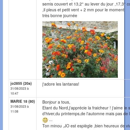
semis couvert et 13,2° au lever du jour ,17,3° c
,il pleus et petit vent + 2 mm pour le moment
très bonne journée
jo2855 (20a)
j'adore les lantanas!
31/08/2023 à
10:47
MARIE 18 (80)
Bonjour a tous,
31/08/2023 à
Etant du Nord,j'apprécie la fraicheur ! j'aime le s
11:08
d'hiver,du printemps,de l'automne mais pas de l'
...
Ton minou ,JO est espiègle ,bien heureux de vi