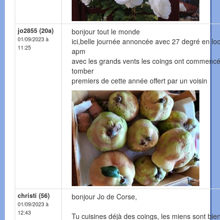
jo2855 (20a)
bonjour tout le monde
01/09/2023 à
ici,belle journée annoncée avec 27 degré en loc
11:25
apm
avec les grands vents les coings ont commencé
tomber
premiers de cette année offert par un voisin
christi (56)
bonjour Jo de Corse,
01/09/2023 à
12:43
Tu cuisines déjà des coings, les miens sont bie