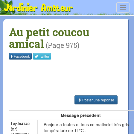
Toggl
navig
Au petit coucou
amical
(Page 975)
Facebook
Twitter
Poster une réponse
Message précédent
Lapin4749
Bonjour a toutes et tous ce matinciel très gris
(27)
température de 11°C .