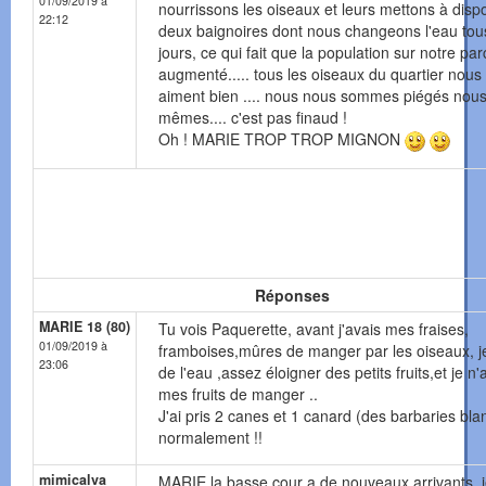
01/09/2019 à
nourrissons les oiseaux et leurs mettons à dispo
22:12
deux baignoires dont nous changeons l'eau tou
jours, ce qui fait que la population sur notre par
augmenté..... tous les oiseaux du quartier nous
aiment bien .... nous nous sommes piégés nou
mêmes.... c'est pas finaud !
Oh ! MARIE TROP TROP MIGNON
Réponses
MARIE 18 (80)
Tu vois Paquerette, avant j'avais mes fraises,
01/09/2019 à
framboises,mûres de manger par les oiseaux, j
23:06
de l'eau ,assez éloigner des petits fruits,et je n'
mes fruits de manger ..
J'ai pris 2 canes et 1 canard (des barbaries bla
normalement !!
mimicalva
MARIE la basse cour a de nouveaux arrivants, 