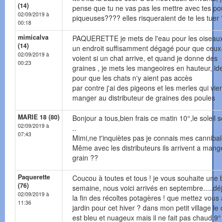
(14)
pense que tu ne vas pas les mettre avec tes po
02/09/2019 à
piqueuses???? elles risqueraient de te les tuer
00:18
mimicalva
PAQUERETTE je mets de l'eau pour les oiseau
(14)
un endroit suffisamment dégagé pour que ceux-
02/09/2019 à
voient si un chat arrive, et quand je donne des
00:23
graines , je mets les mangeoires en hauteur, id
pour que les chats n'y aient pas accès
par contre j'ai des pigeons et les merles qui vi
manger au distributeur de graines des poules
MARIE 18 (80)
Bonjour a tous,bien frais ce matin 10°,le soleil s
02/09/2019 à
..
07:43
Mimi,ne t'inquiètes pas je connais mes cannibal
Même avec les distributeurs ils arrivent a mang
grain ??
Paquerette
Coucou à toutes et tous ! je vous souhaite une
(76)
semaine, nous voici arrivés en septembre.....déjà
02/09/2019 à
la fin des récoltes potagères ! que mettez vous
11:36
jardin pour cet hiver ? dans mon petit village le 
est bleu et nuageux mais il ne fait pas chaud 9