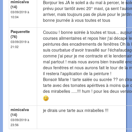
mimicalva
Bonjour les JA le soleil a du mal à percer, le sole
(14)
prévu pour tantôt avec 20° maxi, ça sent l'aut
03/09/2019 à
arriver, mais toujours pas de pluie pour le jardin
10:04
bonne journée à vous toutes et tous
Paquerette
Coucou ! bonne soirée à toutes et tous... aujour
(76)
courses alimentaires et repos hier j'ai décapé l
03/09/2019 à
peintures des encadrements de fenêtres Oh là là
21:02
suis courbatue d'avoir travaillé sur l'échafaudag
comme j'ai peur je me contracte et le lendemain 
mal partout ! mais nous avons bien travaillé en
deux fenêtres et nous aurons fait le tour de la 
il restera l'application de la peinture !
Bonsoir Marie ! tarte salée ou sucrée ?? on dira
tarte avec des tomates apéritives à moins que c
des mirabelles .....!!! hum ! pour les deux versi
mimicalva
je dirais une tarte aux mirabelles !!!
(14)
03/09/2019 à
23:56