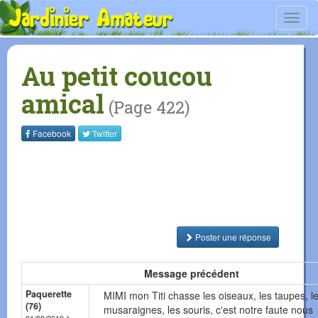
Toggl
navig
Au petit coucou
amical
(Page 422)
Facebook
Twitter
Poster une réponse
Message précédent
Paquerette
MIMI mon Titi chasse les oiseaux, les taupes, l
(76)
musaraignes, les souris, c'est notre faute nous