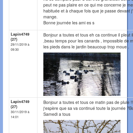
peut ne pas plaire en ce qui me concerne je me
habituée et à chaque fois que je passe devant j
mange.
Bonne journée les ami es s
Lapin4749
Bonjour a toutes et tous eh ca continue il pleut i
(27)
,beau temps pour les canards , impossible de m
29/11/2019 à
les pieds dans le jardin beaucoup trop moue .
09:30
Lapin4749
Bonjour a toutes et tous ce matin pas de pluie !!
(27)
j'espère que sa va continué toute la journée ?B
30/11/2019 à
Samedi a tous
14:01