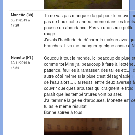
Monette (38)
Tu ne vas pas manquer de gui pour le nouvel a
30/11/2019 à
pas de houx cette année, même dans les forêts 
17:28
pousse en abondance. Pas vu une seule petite
rouge.....
J'avais l'habitude de décorer la maison avec q
branches. Il va me manquer quelque chose à No
Nenette (PT)
Coucou à tout le monde. Ici beacoup de pluie e
30/11/2019 à
comme toi Mimi j'ai beaucoup à faire à l'extérie
18:54
patience, feuilles à ramasser, des tailles etc.... 
autre côté même si la pluie c'est désagréable il 
de l'eau alors... J'ai réussi entre deux averses à
couvrir quelques arbustes qui craignent le froid i
paraît que les températures vont baisser.
J'ai terminé la gelée d'arbouses, Monette est-c
tu as le même résultat
Bonne soirée à tous