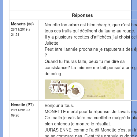
Réponses
Monette (38)
Nenette ton arbre est bien chargé, que c'est b
28/11/2019 à
tous ces fruits qui déclinent du jaune au rouge.
21:21
Il y a plusieurs recettes d'affichées,j'ai choisi ce
Juliette.
Peut être l'année prochaine je rajouterais des é
?
Quand tu l'auras faite, peux tu me dire sa
consistance? La mienne me fait penser à une g
de coing ,
Nenette (PT)
Bonjour à tous.
29/11/2019 à
MONETTE merci pour la réponse. Je l'avais re
09:26
Ce matin je vais faire ma cueillette malgré la plu
bien entendu je montre le résultat.
JURASIENNE, comme l'a dit Monette c'est un fru
ne se compare pas. C'est très granuleux donc 