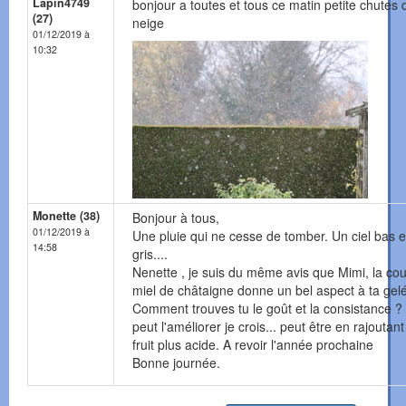
Lapin4749
bonjour a toutes et tous ce matin petite chutes 
(27)
neige
01/12/2019 à
10:32
Monette (38)
Bonjour à tous,
01/12/2019 à
Une pluie qui ne cesse de tomber. Un ciel bas e
14:58
gris....
Nenette , je suis du même avis que Mimi, la cou
miel de châtaigne donne un bel aspect à ta gel
Comment trouves tu le goût et la consistance ?
peut l'améliorer je crois... peut être en rajoutan
fruit plus acide. A revoir l'année prochaine
Bonne journée.