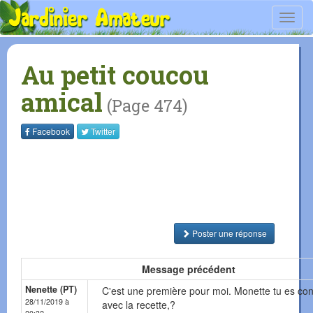
Toggl
navig
Au petit coucou
amical
(Page 474)
Facebook
Twitter
Poster une réponse
Message précédent
Nenette (PT)
C'est une première pour moi. Monette tu es co
28/11/2019 à
avec la recette,?