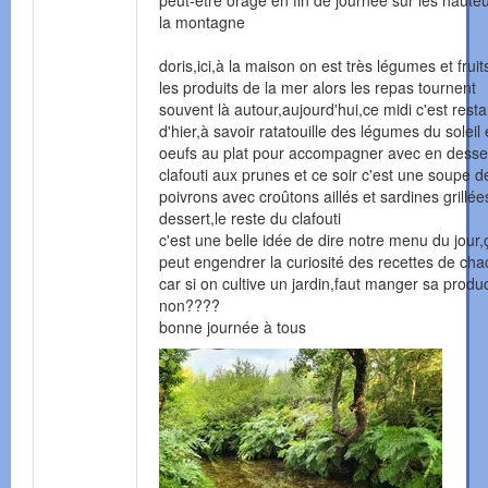
peut-être orage en fin de journée sur les haute
la montagne
doris,ici,à la maison on est très légumes et frui
les produits de la mer alors les repas tournent
souvent là autour,aujourd'hui,ce midi c'est resta
d'hier,à savoir ratatouille des légumes du soleil 
oeufs au plat pour accompagner avec en desse
clafouti aux prunes et ce soir c'est une soupe d
poivrons avec croûtons aillés et sardines grillée
dessert,le reste du clafouti
c'est une belle idée de dire notre menu du jour,
peut engendrer la curiosité des recettes de ch
car si on cultive un jardin,faut manger sa produ
non????
bonne journée à tous