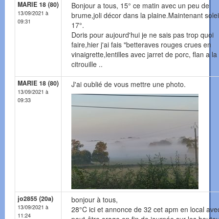
MARIE 18 (80)
Bonjour a tous, 15° ce matin avec un peu de
13/09/2021 à
brume,joli décor dans la plaine.Maintenant solei
09:31
17°.
Doris pour aujourd'hui je ne sais pas trop quoi
faire,hier j'ai fais "betteraves rouges crues en
vinaigrette,lentilles avec jarret de porc, flan a la
citrouille ..
MARIE 18 (80)
J'ai oublié de vous mettre une photo.
13/09/2021 à
09:33
jo2855 (20a)
bonjour à tous,
13/09/2021 à
28°C ici et annonce de 32 cet apm en local ave
11:24