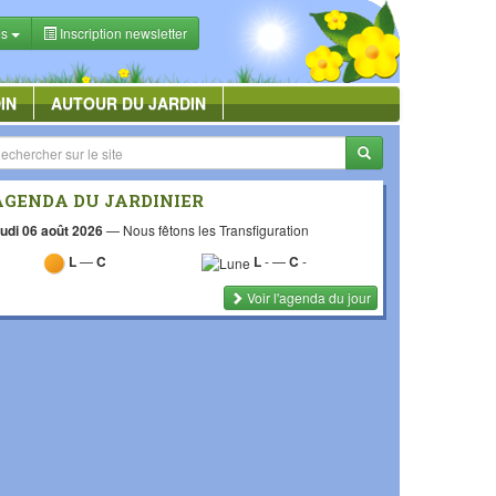
es
Inscription newsletter
IN
AUTOUR DU JARDIN
AGENDA DU JARDINIER
udi 06 août 2026
—
Nous fêtons les Transfiguration
L
—
C
L
-
—
C
-
Voir l'agenda du jour