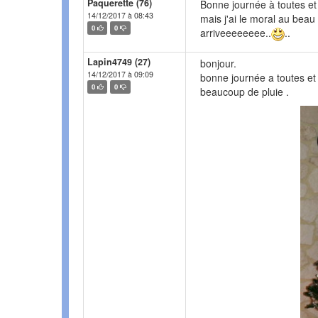
Paquerette (76)
Bonne journée à toutes et t
14/12/2017 à 08:43
mais j'ai le moral au beau 
0
0
arriveeeeeeee..
..
Lapin4749 (27)
bonjour.
14/12/2017 à 09:09
bonne journée a toutes et t
0
0
beaucoup de pluie .