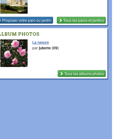
Proposer votre parc ou jardin
Tous les parcs et jardins
ALBUM PHOTOS
La nature
par
jubette (09)
Tous les albums photos