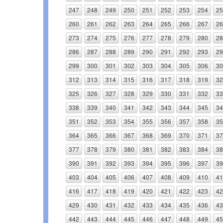
247
248
249
250
251
252
253
254
25
260
261
262
263
264
265
266
267
26
273
274
275
276
277
278
279
280
28
286
287
288
289
290
291
292
293
29
299
300
301
302
303
304
305
306
30
312
313
314
315
316
317
318
319
32
325
326
327
328
329
330
331
332
33
338
339
340
341
342
343
344
345
34
351
352
353
354
355
356
357
358
35
364
365
366
367
368
369
370
371
37
377
378
379
380
381
382
383
384
38
390
391
392
393
394
395
396
397
39
403
404
405
406
407
408
409
410
41
416
417
418
419
420
421
422
423
42
429
430
431
432
433
434
435
436
43
442
443
444
445
446
447
448
449
45