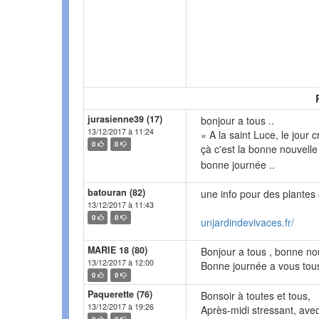
jurasienne39 (17)
bonjour a tous ..
13/12/2017 à 11:24
« A la saint Luce, le jour 
0
0
çà c'est la bonne nouvelle
bonne journée ..
batouran (82)
une info pour des plantes
13/12/2017 à 11:43
0
0
unjardindevivaces.fr/
MARIE 18 (80)
Bonjour a tous , bonne nou
13/12/2017 à 12:00
Bonne journée a vous tous ,
0
0
Paquerette (76)
Bonsoir à toutes et tous,
13/12/2017 à 19:26
Après-midi stressant, ave