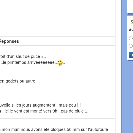
Av
Réponses
croît d'un saut de puce »..
 ..le printemps arriveeeeeeee..
..
 en godets ou autre
velle si les jours augmentent ! mais peu !!!
 ici le vent est monté vers 9h , pas de pluie ...
c mon mari nous avons été bloqués 50 mm sur l'autoroute