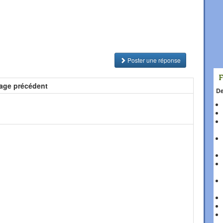
Poster une réponse
age précédent
De