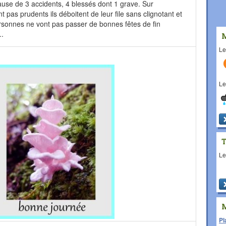
se de 3 accidents, 4 blessés dont 1 grave. Sur
t pas prudents ils déboitent de leur file sans clignotant et
ersonnes ne vont pas passer de bonnes fêtes de fin
..
L
L
L
Pl