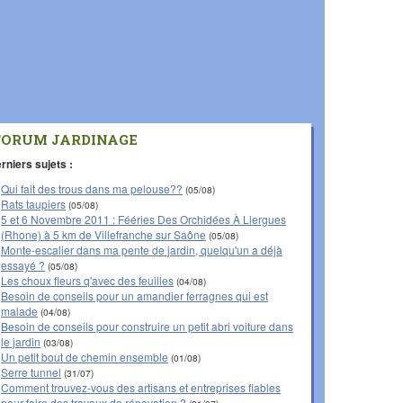
FORUM JARDINAGE
rniers sujets :
Qui fait des trous dans ma pelouse??
(05/08)
Rats taupiers
(05/08)
5 et 6 Novembre 2011 : Fééries Des Orchidées À Liergues
(Rhone) à 5 km de Villefranche sur Saône
(05/08)
Monte-escalier dans ma pente de jardin, quelqu'un a déjà
essayé ?
(05/08)
Les choux fleurs q'avec des feuilles
(04/08)
Besoin de conseils pour un amandier ferragnes qui est
malade
(04/08)
Besoin de conseils pour construire un petit abri voiture dans
le jardin
(03/08)
Un petit bout de chemin ensemble
(01/08)
Serre tunnel
(31/07)
Comment trouvez-vous des artisans et entreprises fiables
pour faire des travaux de rénovation ?