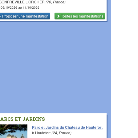
 GONFREVILLE L'ORCHER
(76, France)
 09/10/2026 au 11/10/2026
Proposer une manifestation
Toutes les manifestations
PARCS ET JARDINS
Parc et Jardins du Château de Hautefort
à Hautefort
(24, France)