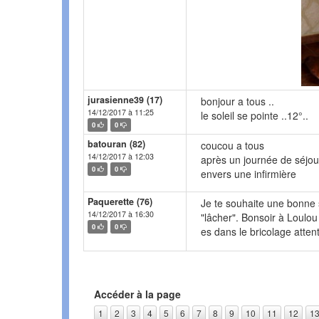
jurasienne39 (17)
bonjour a tous ..
14/12/2017 à 11:25
le soleil se pointe ..12°..
0
0
batouran (82)
coucou a tous
14/12/2017 à 12:03
après un journée de séjou
0
0
envers une infirmière
Paquerette (76)
Je te souhaite une bonne 
14/12/2017 à 16:30
"lâcher". Bonsoir à Loulou 
0
0
es dans le bricolage atten
Accéder à la page
1
2
3
4
5
6
7
8
9
10
11
12
1