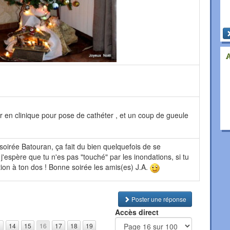
r en clinique pour pose de cathéter , et un coup de gueule
soirée Batouran, ça fait du bien quelquefois de se
j'espère que tu n'es pas "touché" par les inondations, si tu
tion à ton dos ! Bonne soirée les amis(es) J.A.
Poster une réponse
Accès direct
3
14
15
16
17
18
19