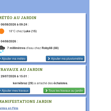
MÉTÉO AU JARDIN
e
06/08/2026 à 09:24
:
18°C chez
Luke (15)
e
04/08/2026
:
7 millimètres
d'eau chez
Roby88 (88)
Ajouter ma météo
Ajouter ma pluviométrie
TRAVAUX AU JARDIN
e
29/07/2026 à 15:01
:
kernébraz (29)
a arraché des
échalotes
.
Ajouter mes travaux
Tous les travaux
au jardin
MANIFESTATIONS JARDIN
antes en Fête