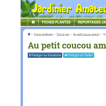
FICHES
PLANTES
REPORTAGES
JA
Accueil
Forum jardinage
Tout et rien
Au petit coucou amical
16
Au petit coucou am
Partager sur
Facebook
Partager sur
Twitter