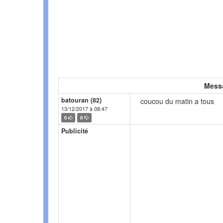
Mess
batouran (82)
coucou du matin a tous
13/12/2017 à 08:47
0
0
Publicité