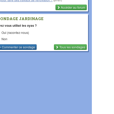
(31/07)
Accéder au forum
SONDAGE JARDINAGE
ez vous utilisé les oyas ?
Oui (racontez-nous)
Non
Commenter
ce sondage
Tous les sondages