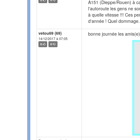
0
0
A151 (Dieppe/Rouen) à cau
l'autoroute les gens ne son
à quelle vitesse !!! Ces p
d'année ! Quel dommage.
vetou69 (69)
bonne journée les amis(e)
14/12/2017 à 07:05
0
0