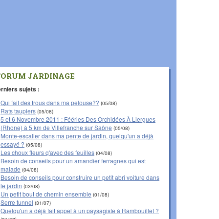
FORUM JARDINAGE
rniers sujets :
Qui fait des trous dans ma pelouse??
(05/08)
Rats taupiers
(05/08)
5 et 6 Novembre 2011 : Fééries Des Orchidées À Liergues
(Rhone) à 5 km de Villefranche sur Saône
(05/08)
Monte-escalier dans ma pente de jardin, quelqu'un a déjà
essayé ?
(05/08)
Les choux fleurs q'avec des feuilles
(04/08)
Besoin de conseils pour un amandier ferragnes qui est
malade
(04/08)
Besoin de conseils pour construire un petit abri voiture dans
le jardin
(03/08)
Un petit bout de chemin ensemble
(01/08)
Serre tunnel
(31/07)
Quelqu'un a déjà fait appel à un paysagiste à Rambouillet ?