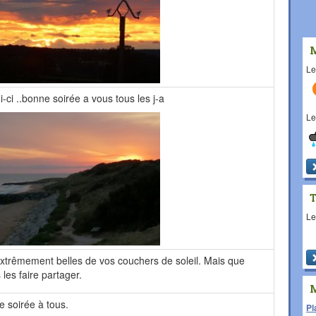
L
ui-ci ..bonne soirée a vous tous les j-a
L
L
xtrêmement belles de vos couchers de soleil. Mais que
les faire partager.
e soirée à tous.
Pl