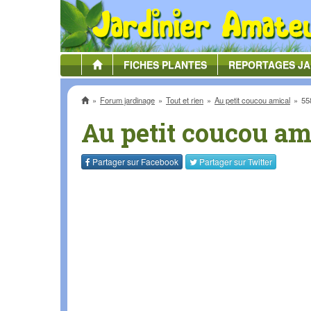
FICHES
PLANTES
REPORTAGES
JA
Accueil
Forum jardinage
Tout et rien
Au petit coucou amical
55
Au petit coucou am
Partager sur
Facebook
Partager sur
Twitter