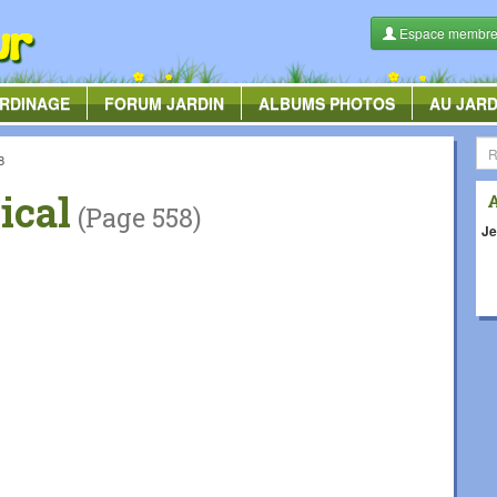
Espace membr
RDINAGE
FORUM
JARDIN
ALBUMS
PHOTOS
AU JARD
8
ical
(Page 558)
Je