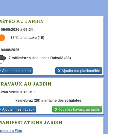
MÉTÉO AU JARDIN
e
06/08/2026 à 09:24
:
18°C chez
Luke (15)
e
04/08/2026
:
7 millimètres
d'eau chez
Roby88 (88)
Ajouter ma météo
Ajouter ma pluviométrie
TRAVAUX AU JARDIN
e
29/07/2026 à 15:01
:
kernébraz (29)
a arraché des
échalotes
.
Ajouter mes travaux
Tous les travaux
au jardin
MANIFESTATIONS JARDIN
antes en Fête