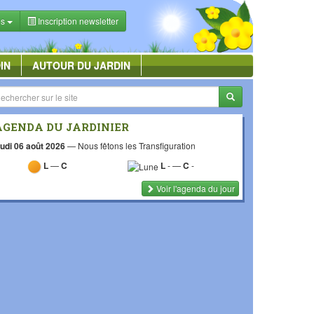
es
Inscription newsletter
IN
AUTOUR DU JARDIN
AGENDA DU JARDINIER
udi 06 août 2026
—
Nous fêtons les Transfiguration
L
—
C
L
-
—
C
-
Voir l'agenda du jour