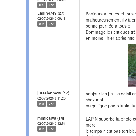
0
0
Lapin4749 (27)
Bonjours a toutes et tous c
02/07/2020 à 09:16
malheureusement il y à e
0
0
bonne journée a tous ;;
Dommage les critiques trè
en moins . hier après mid
jurasienne39 (17)
bonjour les j-a ..le soleil 
02/07/2020 à 11:20
chez moi ..
0
0
magnifique photo lapin..la
mimicalva (14)
LAPIN superbe ta photo ce
02/07/2020 à 12:51
mère
0
0
le temps n'est pas terribl