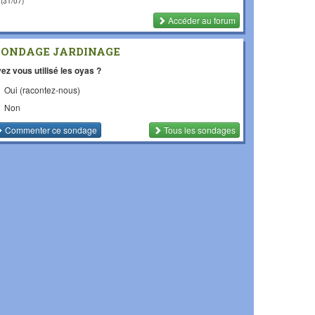
(31/07)
Accéder au forum
SONDAGE JARDINAGE
ez vous utilisé les oyas ?
Oui (racontez-nous)
Non
Commenter
ce sondage
Tous les sondages