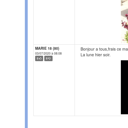
MARIE 18 (80)
Bonjour a tous,frais ce ma
03/07/2020 à 08:08
La lune hier soir.
0
0