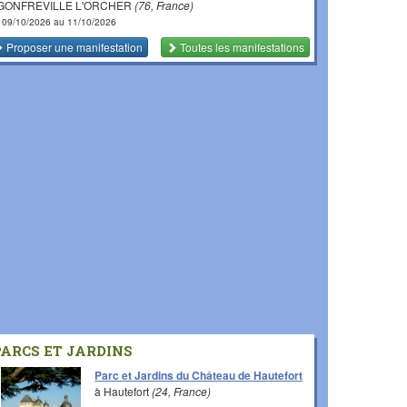
 GONFREVILLE L'ORCHER
(76, France)
 09/10/2026 au 11/10/2026
Proposer une manifestation
Toutes les manifestations
PARCS ET JARDINS
Parc et Jardins du Château de Hautefort
à Hautefort
(24, France)