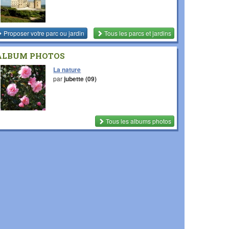
Proposer votre parc ou jardin
Tous les parcs et jardins
ALBUM PHOTOS
La nature
par
jubette (09)
Tous les albums photos