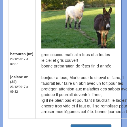
batouran (82)
gros coucou matinal a tous et a toutes
23/12/2017 à
le ciel et gris couvert
09:27
bonne préparation de fêtes fin d année
josiane 32
bonjour a tous, Marie pour le cheval et l'ane, il
(32)
faudrait leur faire un abri avec un toit pour les
23/12/2017 à
protéger, attention aux maladies des sabots ave
09:32
gadoue il pourrait devenir infirme,
içi il ne pleut pas et pourtant il faudrait, le lac es
encore trop vide et il faut qu'il se remplisse pou
arroser mes légumes cet été. bonne journée a 