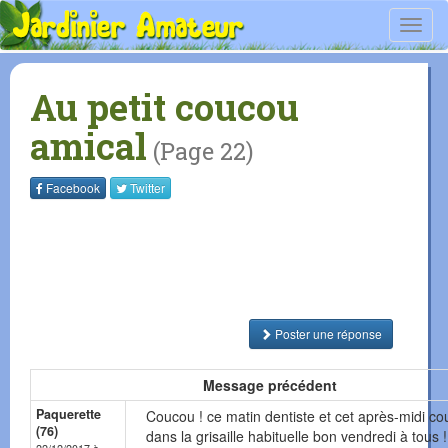
Toggl
navig
Au petit coucou
amical
(Page 22)
Facebook
Twitter
Poster une réponse
Message précédent
Paquerette
Coucou ! ce matin dentiste et cet après-midi co
(76)
dans la grisaille habituelle bon vendredi à tous !