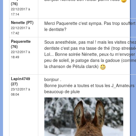
(76)
22/12/2017 à
17:14
Nenette (PT)
Merci Paquerette c'est sympa. Pas trop souffert
22/12/2017 à
le dentiste?
17:42
Paquerette
Sous anesthésie, pas mal ! mais les visites chez
(76)
dentiste c'est pas ma tasse de thé (trop stressé
22/12/2017 à
Lol... Bonne soirée Nénette, peux-tu m'envoyer
18:49
peu de soleil, je patoge dans la gadoue (comm
la chanson de Pétula clarck)
Lapin4749
bonjour .
(27)
Bonne journée a toutes et tous les J_Amateurs i
23/12/2017 à
beaucoup de pluie
08:04