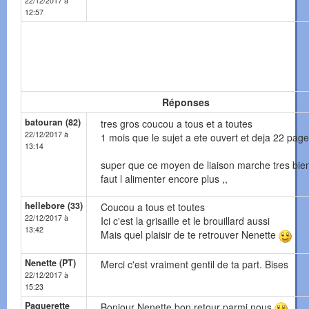
22/12/2017 à
12:57
Réponses
batouran (82)
tres gros coucou a tous et a toutes
22/12/2017 à
1 mois que le sujet a ete ouvert et deja 22 pag
13:14
super que ce moyen de liaison marche tres bien,
faut l alimenter encore plus ,,
hellebore (33)
Coucou a tous et toutes
22/12/2017 à
Ici c'est la grisaille et le brouillard aussi
13:42
Mais quel plaisir de te retrouver Nenette
Nenette (PT)
Merci c'est vraiment gentil de ta part. Bises
22/12/2017 à
15:23
Paquerette
Bonjour Nenette bon retour parmi nous