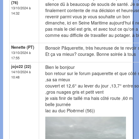
(76)
silence dû à beaucoup de soucis de santé. Je s
13/10/2024 à
finalement contente de ma décision et heureus
14:32
revenir parmi vous je vous souhaite un bon
dimanche, ici en Seine Maritime aujourd'hui il n
pas mais le ciel est gris, et avec tout ce qu'on a
comme eau difficile de travailler au potager. à b
Nenette (PT)
Bonsoir Pâquerette, très heureuse de te revoir 
13/10/2024 à
Et ça va mieux? courage. Bonne soirée à tous
17:55
jojo22 (22)
Bien le bonjour
14/10/2024 à
bon retour sur le forum paquerette et que côté 
10:48
,sa sa mieux
couvert et 12,6° au lever du jour ,13,7° entre sol
,gros nuages gris et petit vent
je vais finir de taillé ma hais côté route ,60 m
belle journée
lac au duc Ploërmel (56))