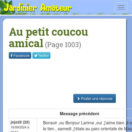
Toggl
navig
Au petit coucou
amical
(Page 1003)
Facebook
Twitter
Poster une réponse
Message précédent
jojo22 (22)
Bonsoir ,ou Bonjour Larima ,oui ,j'aime bien ,il es
16/09/2024 à
le tien , samedi ,j'étais au parc orientale de Mau