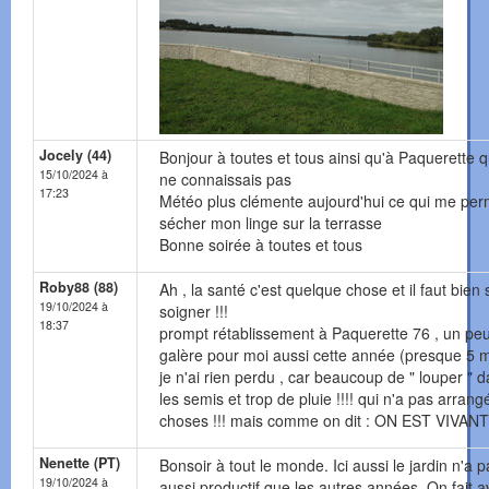
Jocely (44)
Bonjour à toutes et tous ainsi qu'à Paquerette q
15/10/2024 à
ne connaissais pas
17:23
Météo plus clémente aujourd'hui ce qui me per
sécher mon linge sur la terrasse
Bonne soirée à toutes et tous
Roby88 (88)
Ah , la santé c'est quelque chose et il faut bien 
19/10/2024 à
soigner !!!
18:37
prompt rétablissement à Paquerette 76 , un pe
galère pour moi aussi cette année (presque 5 m
je n'ai rien perdu , car beaucoup de " louper " 
les semis et trop de pluie !!!! qui n'a pas arrang
choses !!! mais comme on dit : ON EST VIVANT
Nenette (PT)
Bonsoir à tout le monde. Ici aussi le jardin n'a p
19/10/2024 à
aussi productif que les autres années. On fait a