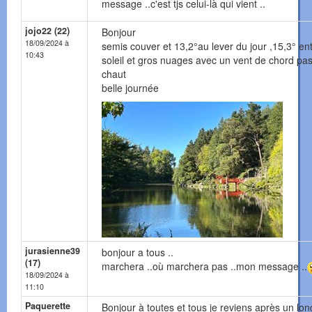
message ..c'est tjs celui-là qui vient ..
jojo22 (22)
Bonjour
18/09/2024 à
semis couver et 13,2°au lever du jour ,15,3° en
10:43
soleil et gros nuages avec un vent de chord pas
chaut
belle journée
jurasienne39
bonjour a tous ..
(17)
marchera ..où marchera pas ..mon message ..
18/09/2024 à
11:10
Paquerette
Bonjour à toutes et tous je reviens après un lon