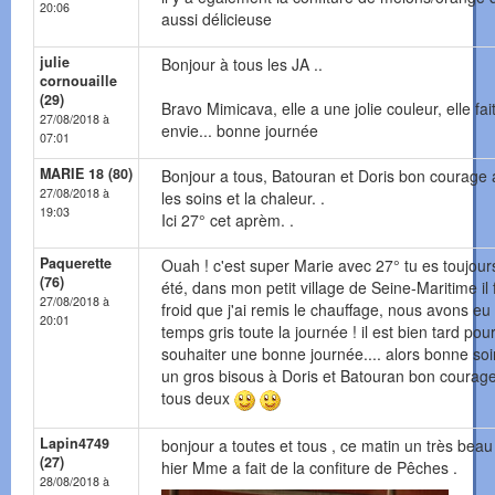
20:06
aussi délicieuse
julie
Bonjour à tous les JA ..
cornouaille
(29)
Bravo Mimicava, elle a une jolie couleur, elle fai
27/08/2018 à
envie... bonne journée
07:01
MARIE 18 (80)
Bonjour a tous, Batouran et Doris bon courage
27/08/2018 à
les soins et la chaleur. .
19:03
Ici 27° cet aprèm. .
Paquerette
Ouah ! c'est super Marie avec 27° tu es toujour
(76)
été, dans mon petit village de Seine-Maritime il f
27/08/2018 à
froid que j'ai remis le chauffage, nous avons eu
20:01
temps gris toute la journée ! il est bien tard pou
souhaiter une bonne journée.... alors bonne soi
un gros bisous à Doris et Batouran bon courag
tous deux
Lapin4749
bonjour a toutes et tous , ce matin un très beau 
(27)
hier Mme a fait de la confiture de Pêches .
28/08/2018 à