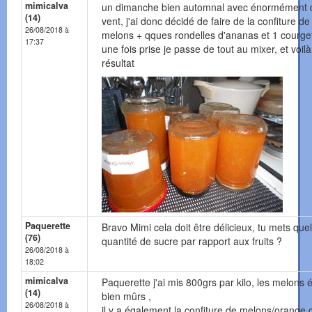
mimicalva
un dimanche bien automnal avec énormément 
(14)
vent, j'ai donc décidé de faire de la confiture de
26/08/2018 à
melons + qques rondelles d'ananas et 1 courge
17:37
une fois prise je passe de tout au mixer, et voilà
résultat
Paquerette
Bravo Mimi cela doit être délicieux, tu mets quel
(76)
quantité de sucre par rapport aux fruits ?
26/08/2018 à
18:02
mimicalva
Paquerette j'ai mis 800grs par kilo, les melons é
(14)
bien mûrs ,
26/08/2018 à
il y a également la confiture de melons/orange q