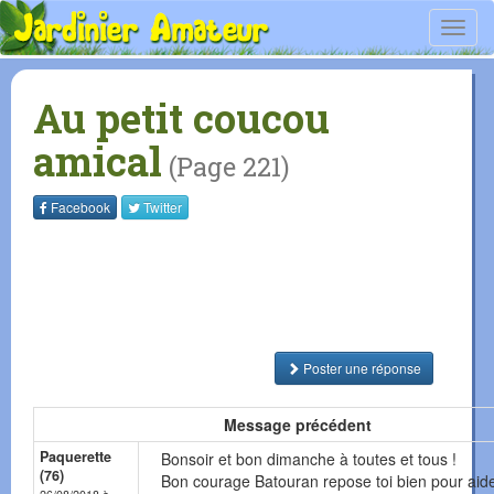
Toggl
navig
Au petit coucou
amical
(Page 221)
Facebook
Twitter
Poster une réponse
Message précédent
Paquerette
Bonsoir et bon dimanche à toutes et tous !
(76)
Bon courage Batouran repose toi bien pour aide