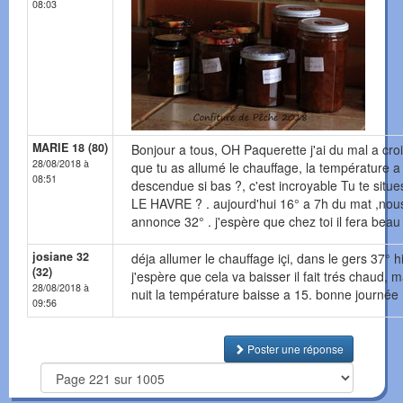
08:03
MARIE 18 (80)
Bonjour a tous, OH Paquerette j'ai du mal a cro
28/08/2018 à
que tu as allumé le chauffage, la température a
08:51
descendue si bas ?, c'est incroyable Tu te situe
LE HAVRE ? . aujourd'hui 16° a 7h du mat ,nou
annonce 32° . j'espère que chez toi il fera beau 
josiane 32
déja allumer le chauffage içi, dans le gers 37° hi
(32)
j'espère que cela va baisser il fait trés chaud, m
28/08/2018 à
nuit la température baisse a 15. bonne journée
09:56
Poster une réponse