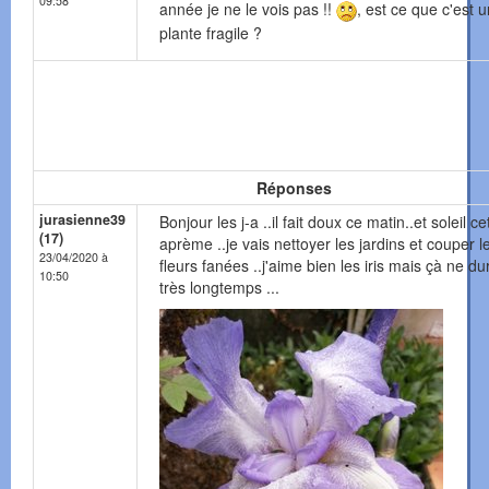
09:58
année je ne le vois pas !!
, est ce que c'est 
plante fragile ?
Réponses
jurasienne39
Bonjour les j-a ..il fait doux ce matin..et soleil ce
(17)
aprème ..je vais nettoyer les jardins et couper l
23/04/2020 à
fleurs fanées ..j'aime bien les iris mais çà ne d
10:50
très longtemps ...