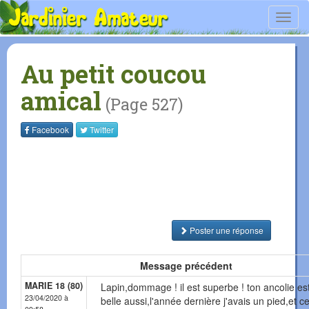
Toggl
navig
Au petit coucou
amical
(Page 527)
Facebook
Twitter
Poster une réponse
Message précédent
MARIE 18 (80)
Lapin,dommage ! il est superbe ! ton ancolie est
23/04/2020 à
belle aussi,l'année dernière j'avais un pied,et ce