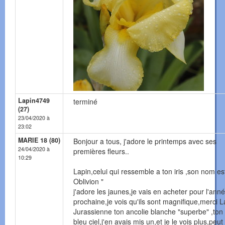
Lapin4749
terminé
(27)
23/04/2020 à
23:02
MARIE 18 (80)
Bonjour a tous, j'adore le printemps avec ses
24/04/2020 à
premières fleurs..
10:29
Lapin,celui qui ressemble a ton iris ,son nom est 
Oblivion "
j'adore les jaunes,je vais en acheter pour l'ann
prochaine,je vois qu'ils sont magnifique,merci L
Jurassienne ton ancolie blanche "superbe" ,ton i
bleu ciel,j'en avais mis un,et je le vois plus,peut