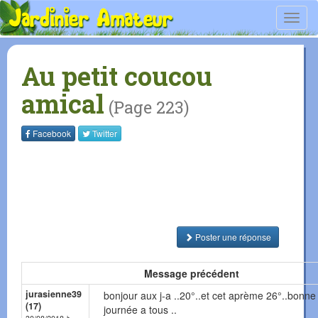
Toggl
navig
Au petit coucou
amical
(Page 223)
Facebook
Twitter
Poster une réponse
Message précédent
jurasienne39
bonjour aux j-a ..20°..et cet aprème 26°..bonne
(17)
journée a tous ..