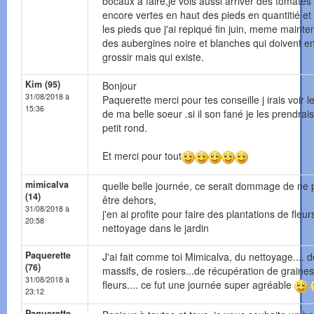
bocaux a faire,je vois aussi arriver des tomates
encore vertes en haut des pieds en quantitié et
les pieds que j'ai repiqué fin juin, meme mainte
des aubergines noire et blanches qui doivent e
grossir mais qui existe.
Kim (95)
Bonjour
31/08/2018 à
Paquerette merci pour tes conseille j irais voir le
15:36
de ma belle soeur .si il son fané je les prendrais
petit rond.
Et merci pour tout
mimicalva
quelle belle journée, ce serait dommage de ne 
(14)
être dehors,
31/08/2018 à
j'en ai profite pour faire des plantations de fleur
20:58
nettoyage dans le jardin
Paquerette
J'ai fait comme toi Mimicalva, du nettoyage.... d
(76)
massifs, de rosiers...de récupération de graine
31/08/2018 à
fleurs.... ce fut une journée super agréable
23:12
Paquerette