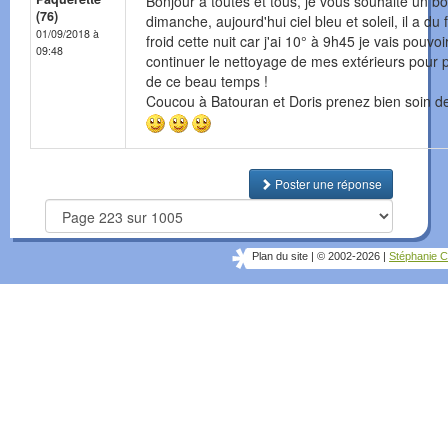
Bonjour à toutes et tous, je vous souhaite un b
(76)
dimanche, aujourd'hui ciel bleu et soleil, il a du 
01/09/2018 à
froid cette nuit car j'ai 10° à 9h45 je vais pouvoi
09:48
continuer le nettoyage de mes extérieurs pour p
de ce beau temps !
Coucou à Batouran et Doris prenez bien soin d
Poster une réponse
Plan du site
|
© 2002-2026
|
Stéphanie C