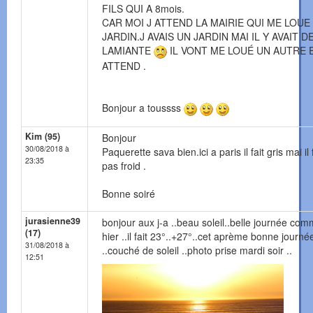
FILS QUI A 8mois.
CAR MOI J ATTEND LA MAIRIE QUI ME LOUE
JARDIN.J AVAIS UN JARDIN MAI IL Y AVAIT D
LAMIANTE
IL VONT ME LOUÉ UN AUTRE E
ATTEND .
Bonjour a toussss
Kim (95)
Bonjour
30/08/2018 à
Paquerette sava bien.ici a paris il fait gris mai il 
23:35
pas froid .
Bonne soiré
jurasienne39
bonjour aux j-a ..beau soleil..belle journée co
(17)
hier ..il fait 23°..+27°..cet aprème bonne journé
31/08/2018 à
..couché de soleil ..photo prise mardi soir ..
12:51