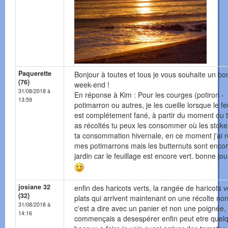
Paquerette
Bonjour à toutes et tous je vous souhaite un bo
(76)
week-end !
31/08/2018 à
En réponse à Kim : Pour les courges (potiron -
13:59
potimarron ou autres, je les cueille lorsque le fe
est complétement fané, à partir du moment ou t
as récoltés tu peux les consommer où les stoke
ta consommation hivernale, en ce moment j'ai r
mes potimarrons mais les butternuts sont enco
jardin car le feuillage est encore vert. bonne jo
josiane 32
enfin des haricots verts, la rangée de haricots v
(32)
plats qui arrivent maintenant on une récolte no
31/08/2018 à
c'est a dire avec un panier et non une poignée, 
14:16
commençais a desespérer enfin peut etre quel