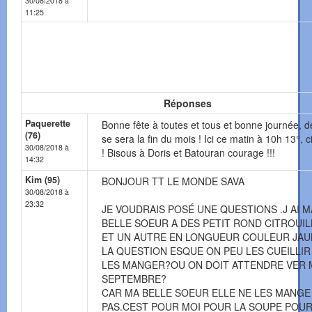
30/08/2018 à
11:25
Réponses
Paquerette
Bonne fête à toutes et tous et bonne journée, 
(76)
se sera la fin du mois ! Ici ce matin à 10h 13°, ci
30/08/2018 à
! Bisous à Doris et Batouran courage !!!
14:32
Kim (95)
BONJOUR TT LE MONDE SAVA
30/08/2018 à
23:32
JE VOUDRAIS POSÉ UNE QUESTIONS .J AI M
BELLE SOEUR A DES PETIT ROND CITROUIL
ET UN AUTRE EN LONGUEUR COULEUR JAU
LA QUESTION ESQUE ON PEU LES CUEILLIR
LES MANGER?OU ON DOIT ATTENDRE VER 
SEPTEMBRE?
CAR MA BELLE SOEUR ELLE NE LES MANGE
PAS.CEST POUR MOI POUR LA SOUPE POU